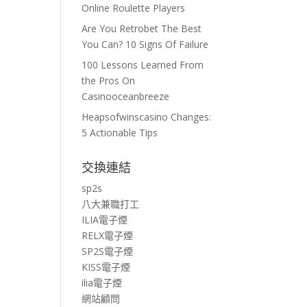
Online Roulette Players
Are You Retrobet The Best
You Can? 10 Signs Of Failure
100 Lessons Learned From
the Pros On
Casinooceanbreeze
Heapsofwinscasino Changes:
5 Actionable Tips
交換連結
sp2s
八大兼職打工
ILIA電子煙
RELX電子煙
SP2S電子煙
KISS電子煙
ilia電子煙
網站顧問