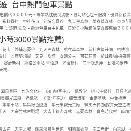
遊│台中熱門包車景點
優惠價格３０００元～專業熱忱優良駕駛，親切貼心包車服務，優質新穎高
地 彩虹眷村 中社花市 外埔忘憂谷 九天黑森林 薰衣草森林 東東
 用心 舒適 安全 – 遨遊包車台中包車一日遊９小時超值便宜優惠價３００
9小時3000景點推薦)
中社花市 外埔忘憂谷 九天黑森林 薰衣草森林 新社古堡莊園 梧棲
繪村 沙鹿夢想街 又見一炊煙 安妮公主 百菇莊園 新峰農場(採果體
圈 審計新村 龍貓公車站 草悟道 光復新村 二十號倉庫 動漫彩繪巷
橋..
日月潭風景區 九族文化村 向山遊客中心 紙教堂 桃米生態村 日月老
田貢觀光工廠 造紙龍 18度c巧克力 觀音瀑布 金鋼基地 中台禪寺 
 集集車站 集集綠色隧道 集元果觀光工廠 微笑天梯(猴探井天空之
半天 孟宗竹林古戰場 大崙山銀杏森林 忘憂森林 寶島時代村 麻糬
鹽古道 天空之城 蓬萊溪賞魚步道 明德薰衣草 南庄老街 向天湖 