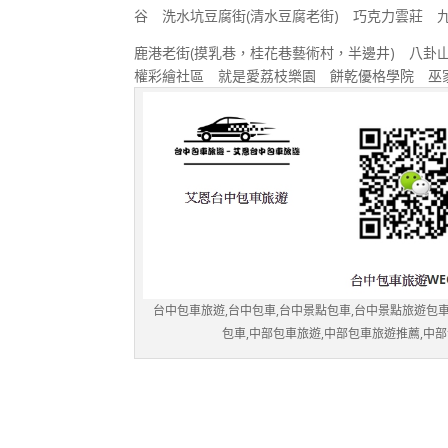
谷 洗水坑豆腐街(清水豆腐老街) 巧克力雲莊 九
鹿港老街(摸乳巷，桂花巷藝術村，半邊井) 八卦
權彩繪社區 就是愛荔枝樂園 餅乾優格學院 巫
台中包車旅遊,台中包車,台中景點包車,台中景點旅遊包車
包車,中部包車旅遊,中部包車旅遊推薦,中