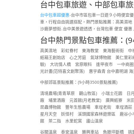
台中包車旅遊、中部包車旅
台中包車超優惠
-台中市區包車一日遊９小時便宜
車，行程自由挑選搭配，熱門景點推薦：高美濕
沙鹿夢想街..台中美景遊透透，台灣包車 便宜 優惠
台中熱門景點包車推薦
：(
高美濕地 彩虹眷村 東海教堂 東海藝術街 
紙箱王創始店 心之芳庭 氣球博物館 美仁里彩
驗) 大坑情人橋 宮原眼科 逢甲夜市 一中商
光計畫(范特喜文創聚落) 惠宇森青 台中嘉明湖 海天
中部郊區景點推薦：(9小時3500景點推薦)
清境農場(青青草原 觀山牧區) 小瑞士花園 
廠 埔里酒廠 元首館(月老教堂) 廣興紙寮 米
昆蟲博物館 豐年生態農場 車埕老街 車埕酒莊
星月天空 妖怪村 溪頭國家森林遊樂區 鹿谷小
館 茶二指 水里蛇窯 廬山溫泉
谷關溫泉 泰安溫泉 勝興車站 魚滕坪斷橋 挑