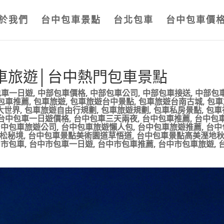
於我們
台中包車景點
台北包車
台中包車價
車旅遊│台中熱門包車景點
包車一日遊
,
中部包車價格
,
中部包車公司
,
中部包車接送
,
中部包
包車推薦
,
包車旅遊
,
包車旅遊台中景點
,
包車旅遊台南古城
,
包車
大世界
,
包車旅遊自由行規劃
,
包車旅遊規劃
,
包車私房景點
,
包車
台中包車一日遊價格
,
台中包車三天兩夜
,
台中包車推薦
,
台中包
台中包車旅遊公司
,
台中包車旅遊懶人包
,
台中包車旅遊推薦
,
台中
松秘境
,
台中包車景點美術園道草悟道
,
台中包車景點高美溼地
中市包車
,
台中市包車一日遊
,
台中市包車推薦
,
台中市包車旅遊
,