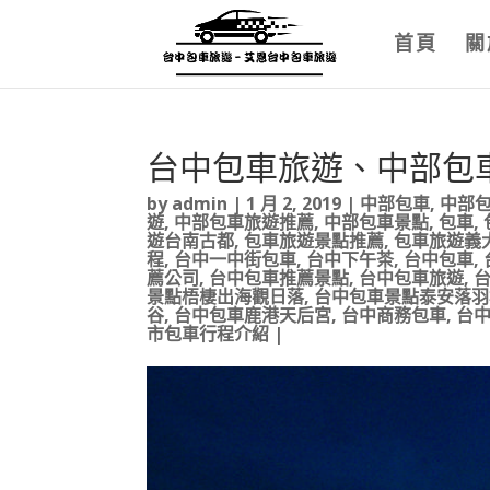
首頁
關
台中包車旅遊、中部包
by
admin
|
1 月 2, 2019
|
中部包車
,
中部
遊
,
中部包車旅遊推薦
,
中部包車景點
,
包車
,
遊台南古都
,
包車旅遊景點推薦
,
包車旅遊義
程
,
台中一中街包車
,
台中下午茶
,
台中包車
,
薦公司
,
台中包車推薦景點
,
台中包車旅遊
,
景點梧棲出海觀日落
,
台中包車景點泰安落羽
谷
,
台中包車鹿港天后宮
,
台中商務包車
,
台
市包車行程介紹
|