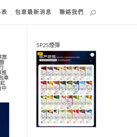
格表
包車最新消息
聯絡我們
SP2S煙彈
車旅
旅
行
車推
包車
秋紅
台中