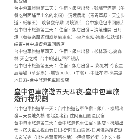
回飯店
台中包車旅遊第二天： 住宿、飯店出發→號埔里酒廠（午
餐吃對面埔里出名的米粉）-清境農場（青青草原、天空步
道、紙箱王）-晚餐甕仔雞-清境酒店–台中旅遊包車回飯店
台中包車旅遊第三天： 住宿、飯店出發→清境離開-日月
潭（看要乘船遊湖或是騎單車）-車埕車站-集集-住妖怪村
結束–台中旅遊包車回飯店
台中包車旅遊第四天： 住宿、飯店出發→杉林溪-忘憂森
林-天空之橋–台中旅遊包車回飯店
台中包車旅遊第五天： 住宿、飯店出發→ 彩虹村-今夜星
辰農場（草泥馬）-麗寶outlet（午餐）-中社花海-高美濕
地日落–台中旅遊包車回飯店
臺中包車旅遊五天四夜-臺中包車旅
遊行程規劃
台中包車旅遊第一天：台中旅遊包車住宿、飯店、機場出
發→天長地久橋-奮起湖老街-住阿里山園區民宿
台中包車旅遊第二天：台中旅遊包車住宿、飯店、機場出
發→搭火車去祝山看日出-逛阿里山園區-日月潭乘船遊湖
去玄光寺（出名茶葉蛋所在地）-伊達邵老街（小吃、餐