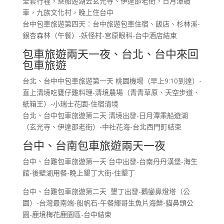
全套行程，乘船遊湖去玄光寺、伊達邵老街，日月潭纜
車，九族文化村，晚上住台中
台中包車旅遊第四天：台中旅遊包車住宿、飯店、杉林溪-
銀杏森林（午餐）-妖怪村-宮原眼科-台中酒店結束
包車旅遊兩天一夜、台北、台中來回
包車旅遊
台北、台中中包車旅遊第一天 桃園機場（早上9:10到達）-
直上清境吃甕仔雞料理-清境農場（青青草原、天空步道、
紙箱王）-小瑞士花園-住宿清境
台北、台中包車旅遊第二天 清境出發-日月潭乘船遊湖
（玄光寺、伊達邵老街）-中社花海-台北西門町結束
台中、台南包車旅遊兩天一夜
台中、台難包車旅遊第一天 台中出發-台南丹丹漢堡-海生
館-後壁湖用餐-晚上墾丁大街-住墾丁
台中、台難包車旅遊第二天 墾丁出發-鵝鑾鼻燈塔（公
園）-台灣最南端-船帆石-午餐輝哥生魚片海鮮-貓鼻頭公
園-鹿境梅花鹿園區-台中結束