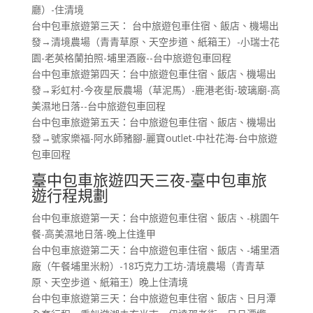
廳）-住清境
台中包車旅遊第三天： 台中旅遊包車住宿、飯店、機場出
發→清境農場（青青草原、天空步道、紙箱王）-小瑞士花
園-老英格蘭拍照-埔里酒廠-
-台中旅遊包車回程
台中包車旅遊第四天：台中旅遊包車住宿、飯店、機場出
發→
彩虹村-今夜星辰農場（草泥馬）-鹿港老街-玻璃廟-高
美濕地日落-
-台中旅遊包車回程
台中包車旅遊第五天：台中旅遊包車住宿、飯店、機場出
發→號家樂福-阿水師豬腳-麗寶outlet-中社花海-台中旅遊
包車回程
臺中包車旅遊四天三夜-臺中包車旅
遊行程規劃
台中包車旅遊第一天：台中旅遊包車住宿、飯店、-桃園午
餐-高美濕地日落-晚上住逢甲
台中包車旅遊第二天：台中旅遊包車住宿、飯店、-埔里酒
廠（午餐埔里米粉）-18巧克力工坊-清境農場（青青草
原、天空步道、紙箱王）晚上住清境
台中包車旅遊第三天：台中旅遊包車住宿、飯店、日月潭