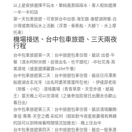
以上是安排選擇不玩水，單純風景踩踩水，客人假如選擇
一半一半的話
第一天包車旅遊，可安排台中出發-海生館-後壁湖用餐-白
沙灣或南灣玩水上活動（浮潛、香蕉船、大腳丫、水上摩
托車）
機場接送、台中包車旅遊、三天兩夜
行程
台中包車旅遊第一天：台中旅遊包車住宿、飯店 出發-午
餐（清水阿財米糕，這很出名，也不錯吃）-中社花海-高
美濕地（或是選擇麗寶outlet午餐）
台中包車旅遊第二天：台中旅遊包車住宿、飯店日月潭乘
船遊湖去玄光寺（出名阿婆茶葉蛋所在地）、伊達邵老街
（用餐、小吃）-清境農場（青青草原、天空步道、紙箱
王）當天晚上可以住清境（之後參加民宿日出團去合歡山
看日出）
台中包車旅遊第三天：台中旅遊包車住宿、飯店清境離開-
車埕-集集-天空之橋-彩虹村（假如對今夜星辰農場有興趣
的話可以到時候看時間情況加進去）-晚上住台中
台中包車旅遊第四天：台中旅遊包車住宿、飯店一程車酒