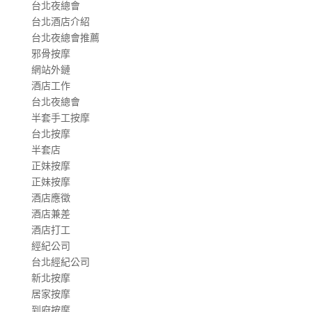
台北夜總會
台北酒店介紹
台北夜總會推薦
邪骨按摩
網站外鏈
酒店工作
台北夜總會
半套手工按摩
台北按摩
半套店
正妹按摩
正妹按摩
酒店應徵
酒店兼差
酒店打工
經紀公司
台北經紀公司
新北按摩
居家按摩
到府按摩