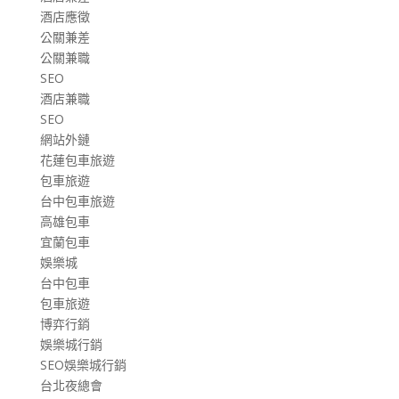
酒店應徵
公關兼差
公關兼職
SEO
酒店兼職
SEO
網站外鏈
花蓮包車旅遊
包車旅遊
台中包車旅遊
高雄包車
宜蘭包車
娛樂城
台中包車
包車旅遊
博弈行銷
娛樂城行銷
SEO娛樂城行銷
台北夜總會