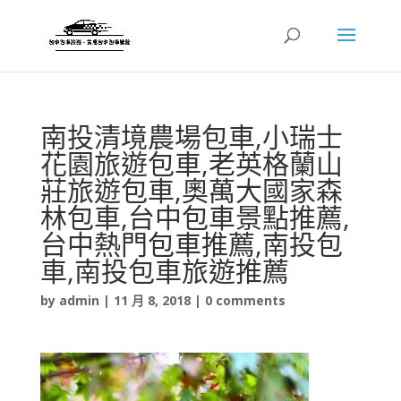
南投清境農場包車,小瑞士
花園旅遊包車,老英格蘭山
莊旅遊包車,奧萬大國家森
林包車,台中包車景點推薦,
台中熱門包車推薦,南投包
車,南投包車旅遊推薦
by
admin
|
11 月 8, 2018
|
0 comments