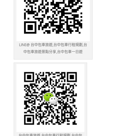
LINE@ 台中包車旅遊,台中包車行程規劃,台
中包車旅遊景點分享,台中包車一日遊
台中包車旅遊,台中包車行程規劃,台中包