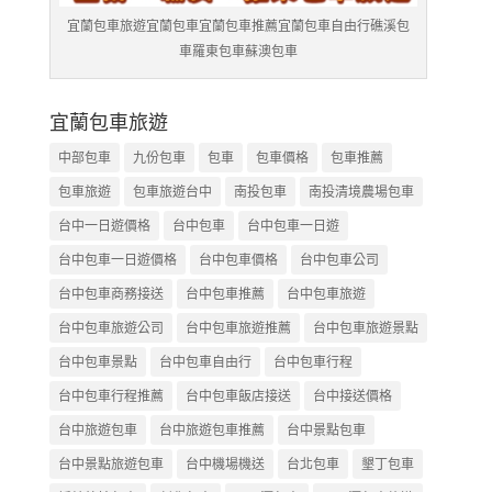
宜蘭包車旅遊宜蘭包車宜蘭包車推薦宜蘭包車自由行礁溪包
車羅東包車蘇澳包車
宜蘭包車旅遊
中部包車
九份包車
包車
包車價格
包車推薦
包車旅遊
包車旅遊台中
南投包車
南投清境農場包車
台中一日遊價格
台中包車
台中包車一日遊
台中包車一日遊價格
台中包車價格
台中包車公司
台中包車商務接送
台中包車推薦
台中包車旅遊
台中包車旅遊公司
台中包車旅遊推薦
台中包車旅遊景點
台中包車景點
台中包車自由行
台中包車行程
台中包車行程推薦
台中包車飯店接送
台中接送價格
台中旅遊包車
台中旅遊包車推薦
台中景點包車
台中景點旅遊包車
台中機場機送
台北包車
墾丁包車