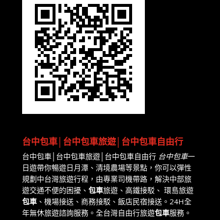
台中包車│台中包車旅遊│台中包車自由行
台中包車│台中包車旅遊│台中包車自由行
台中包車
一
日遊帶你暢遊日月潭、清境農場等景點，你可以彈性
規劃中台灣旅遊行程，由專業司機帶路，解決中部旅
遊交通不便的困擾、
包車
旅遊、高鐵接駁、 環島旅遊
包車
、機場接送、商務接駁、飯店民宿接送。24H全
年無休旅遊諮詢服務。全台灣自由行旅遊
包車
服務。