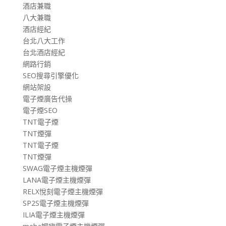
酒店兼職
八大兼職
酒店經紀
台北八大工作
台北酒店經紀
網路行銷
SEO搜尋引擎優化
網站架設
電子煙廣告代操
電子煙SEO
TNT電子煙
TNT煙彈
TNT電子煙
TNT煙彈
SWAG電子煙主機煙彈
LANA電子煙主機煙彈
RELX悅刻電子煙主機煙彈
SP2S電子煙主機煙彈
ILIA電子煙主機煙彈