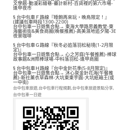
文學館-動漫彩繪巷-審計新村-百貨裡的第六市場-
逢甲夜市
§ 台中包車Ｆ路線『睡飽再來玩，晚鳥限定！』
(建議包車時段13:00-22:00)
台中包車一日遊集合點→ 東海大學路思義教堂-東
海藝術街&美食商圈(晚餐推薦)-高美濕地追夕陽-3E
夜景咖啡
§ 台中包車Ｇ路線『秋冬必追落羽松秘境(1-2月限
定)』
台中包車一日遊集合點→ 心之芳庭(午餐推薦)-棒球
故事館&洲際棒球場-中科落羽松-逢甲商圈
§ 台中包車Ｈ路線『台中金針花季(5-8月限定)』
台中包車一日遊集合點→ 沐心泉金針花海(午餐推
薦)-新社薰衣草森林-大坑東東芋圓-大坑紙箱王(或
一中街)
台中包車旅遊,台中包車行程規劃,台中包車旅遊景點分享,
台中包車一日遊