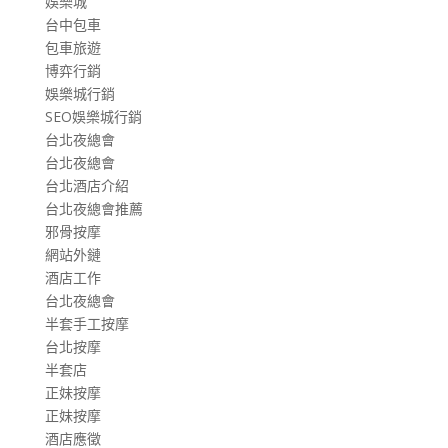
娛樂城
台中包車
包車旅遊
博弈行銷
娛樂城行銷
SEO娛樂城行銷
台北夜總會
台北夜總會
台北酒店介紹
台北夜總會推薦
邪骨按摩
網站外鏈
酒店工作
台北夜總會
半套手工按摩
台北按摩
半套店
正妹按摩
正妹按摩
酒店應徵