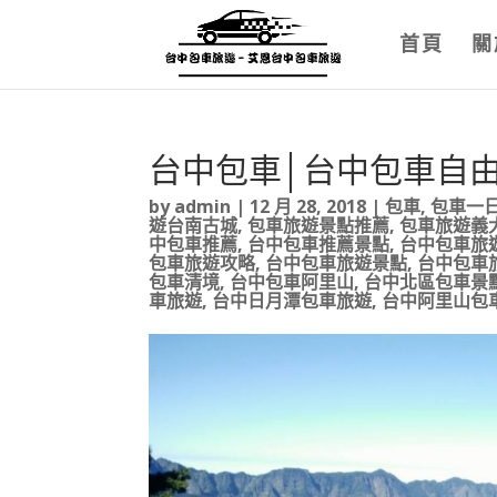
首頁
關
台中包車│台中包車自
by
admin
|
12 月 28, 2018
|
包車
,
包車一
遊台南古城
,
包車旅遊景點推薦
,
包車旅遊義
中包車推薦
,
台中包車推薦景點
,
台中包車旅
包車旅遊攻略
,
台中包車旅遊景點
,
台中包車
包車清境
,
台中包車阿里山
,
台中北區包車景
車旅遊
,
台中日月潭包車旅遊
,
台中阿里山包