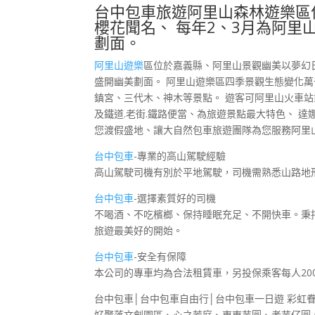
台中包車旅遊
阿里山森林遊樂區
櫻花聞名、 每年2、3月為阿
劃面。
阿里山遊樂
區位於嘉義縣、阿里山景觀幽美以夢幻
盛開幽美劃面。 阿里山遊樂區四季景觀生態變化
鎮宮、三代木、神木等景點。 遊客可阿里山火車
及鐵道.老街.鐵路便當、為旅遊景點最大特色、 
您渡假盛地、讓大自然包車旅遊團隊為您服務阿里
台中包車
-專業的高山駕駛經驗
高山駕駛司機有別於平地駕駛，司機需熟悉山路地
台中包車
-選擇素質好的司機
不喝酒、不吃檳榔、保持睡眠充足、不開快車。秉
旅遊最美好的開始。
台中包車
-安全有保障
本公司的專車均為合法租賃車，另投保乘客每人20
台中包車│台中包車自由行│台中包車一日遊 彩
好聚落文創園區、心之芳庭、東東芋圓、老芋仔圓