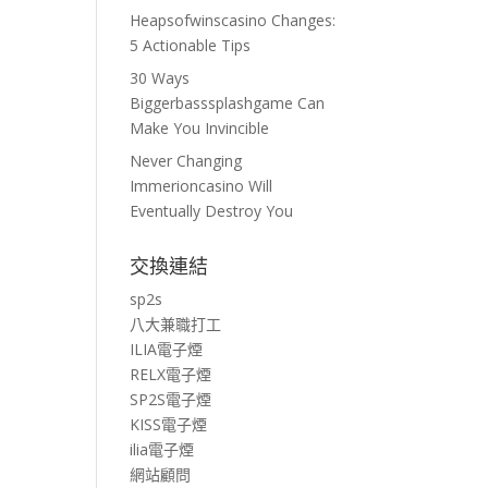
Heapsofwinscasino Changes:
5 Actionable Tips
30 Ways
Biggerbasssplashgame Can
Make You Invincible
Never Changing
Immerioncasino Will
Eventually Destroy You
交換連結
sp2s
八大兼職打工
ILIA電子煙
RELX電子煙
SP2S電子煙
KISS電子煙
ilia電子煙
網站顧問