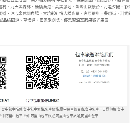
繪村、九天黑森林、梧棲漁港、高美濕地、鰲峰山觀景台、月老夕陽、彩
馬道、沐心泉休閒農場、大坑彩虹情人橋夜景、宮原眼科、夢想街、刑武
美誠品綠園道、草悟道、國家歌劇院、優恩蜜溫室蔬果觀光果園
,台中包車推薦,台中包車價格,包車價格,臺中包車價目表,台中包車一日遊價格,台中
,台中阿里山包車,台中阿里山包車旅遊,阿里山包車旅遊,阿里山包車