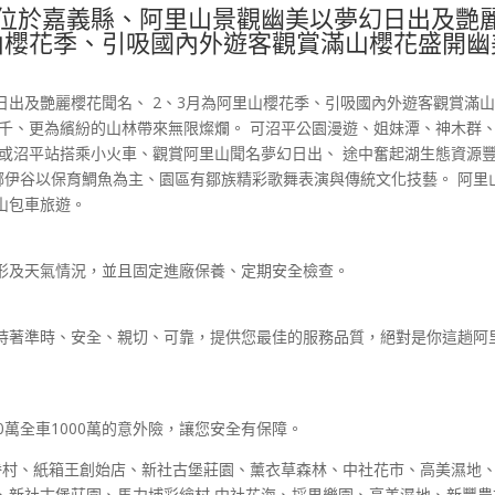
位於嘉義縣、阿里山景觀幽美以夢幻日出及艷
里山櫻花季、引吸國內外遊客觀賞滿山櫻花盛開幽
日出及艷麗櫻花聞名、 2、3月為阿里山櫻花季、引吸國內外遊客觀賞滿
萬千、更為繽紛的山林帶來無限燦爛。 可沼平公園漫遊、姐妹潭、神木群
站或沼平站搭乘小火車、觀賞阿里山聞名夢幻日出、 途中奮起湖生態資源
達娜伊谷以保育鯛魚為主、園區有鄒族精彩歌舞表演與傳統文化技藝。 阿里
山包車旅遊。
形及天氣情況，並且固定進廠保養、定期安全檢查。
持著準時、安全、親切、可靠，提供您最佳的服務品質，絕對是你這趟阿
0萬全車1000萬的意外險，讓您安全有保障。
虹眷村、紙箱王創始店、新社古堡莊園、薰衣草森林、中社花市、高美濕地
、新社古堡莊園、馬力埔彩繪村 中社花海、採果樂園、高美濕地、新豐農