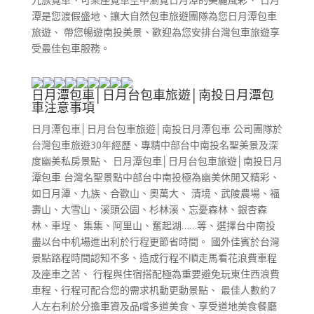
潭是您渡假盛地、讓大自然包車旅遊團隊為您日月潭包車
旅遊、 帶您暢遊南投美景、歡迎為您安排台灣包車旅遊享
受最佳包車服務。
日月潭包車│日月台包車旅遊│南投日月潭包
車注意事項
日月潭包車│日月台包車旅遊│南投日月潭包車 公司團隊於
台灣包車旅遊30年經歷、專精中部台中南投名聖美景及深
度幽美私房景點、 日月潭包車│日月台包車旅遊│南投日月
潭包車 台灣名聖景點中部台中南投極為幽美休閒又精彩、
如日月潭、九族、合歡山、奧萬大、 清境、武陵農場、福
壽山、大雪山、溪頭公園、杉林溪、忘憂森林、銀杏森
林、車埕、 集集、阿里山、奮起湖……等、選擇台中南投
盡以台中机場進出利於行程更節省時間。 國外佳賓於台灣
景點路程時間認知不多、造成行程不順走馬看花浪費車程
及座車之苦、 行程與住宿搭配極為重要避免玩東住西浪費
車程、行程可配合您的需求机動更動景點、 最佳人數約7
人左右利於分擔車資及品嚐多道美食、享受道地美食餐廳