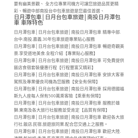
要有幽美景觀、 全方位專業司機方可讓您旅遊品質更精
彩、暢遊中部南投台中包車旅遊是您最佳首選、
日月潭包車│日月台包車旅遊│南投日月潭包
車 車隊特色
日月潭包車│日月台包車旅遊│南投日月潭包車 精專中部.
台中.南投.嘉義.30年包車旅遊專業貼心服務
日月潭包車│日月台包車旅遊│南投日月潭包車 暢遊奇觀美
景.享受道地美食.全程介紹【專業貼心服務】
日月潭包車│日月台包車旅遊│南投日月潭包車 可免費提供
飯店食宿套裝優惠行程【行程豐富又精彩】
日月潭包車│日月台包車旅遊│南投日月潭包車 安排大客車
駕照及專業優良司機為您服務【安全有保障】
日月潭包車│日月台包車旅遊│南投日月潭包車 採用德國福
斯九人座每人保有500萬乘客險【乘車有保障】
日月潭包車│日月台包車旅遊│南投日月潭包車 服務於雄
獅.東南及各大旅行社服務並受肯定【品質有保障】
日月潭包車│日月台包車旅遊│南投日月潭包車 歡迎各大旅
行社.飯店.民宿.旅遊旅同業.配合您交通上之服務。
日月潭包車│日月台包車旅遊│南投日月潭包車 歡迎大陸.