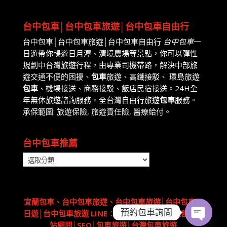
台中包車│台中包車旅遊│台中包車自由行
台中包車│台中包車旅遊│台中包車自由行
台中包車
一
日遊帶你暢遊日月潭、清境農場等景點，你可以彈性
規劃中台灣旅遊行程，由專業司機帶路，解決中部旅
遊交通不便的困擾、
包車
旅遊、高鐵接駁、 環島旅遊
包車
、機場接送、商務接駁、飯店民宿接送。24H全
年無休旅遊諮詢服務。全台灣自由行旅遊
包車
服務。
承保範圍: 旅遊保險, 旅遊責任險, 醫療給付。
台中包車推薦
台
中
包
車
宜蘭包車
、台中包車旅遊、台中包車旅遊│台中包車一
推
預約包車詢問
日遊│台中包車旅遊 LINE：@aoyou 包車專人諮詢
網
薦
站顧問
│
SEO
│
包車旅遊
│
台灣包車旅遊