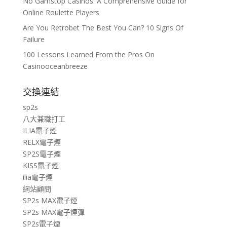
No Gamstop Casinos: A Comprehensive Guide for
Online Roulette Players
Are You Retrobet The Best You Can? 10 Signs Of
Failure
100 Lessons Learned From the Pros On
Casinooceanbreeze
交換連結
sp2s
八大兼職打工
ILIA電子煙
RELX電子煙
SP2S電子煙
KISS電子煙
ilia電子煙
網站顧問
SP2s MAX電子煙
SP2s MAX電子煙彈
SP2s電子煙