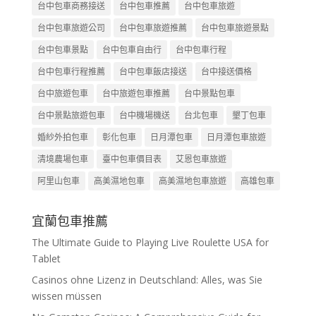
台中包車商務接送
台中包車推薦
台中包車旅遊
台中包車旅遊公司
台中包車旅遊推薦
台中包車旅遊景點
台中包車景點
台中包車自由行
台中包車行程
台中包車行程推薦
台中包車飯店接送
台中接送價格
台中旅遊包車
台中旅遊包車推薦
台中景點包車
台中景點旅遊包車
台中機場機送
台北包車
墾丁包車
婚紗外拍包車
彰化包車
日月潭包車
日月潭包車旅遊
清境農場包車
臺中包車價目表
艾恩包車旅遊
阿里山包車
高美濕地包車
高美濕地包車旅遊
高雄包車
宜蘭包車推薦
The Ultimate Guide to Playing Live Roulette USA for
Tablet
Casinos ohne Lizenz in Deutschland: Alles, was Sie
wissen müssen