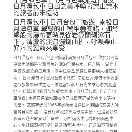
日月潭包車 日出之美呼喚著樂山樂水
的旅者前來造訪
日月潭包車│日月台包車旅遊│南投日
月潭包車 翠綠的山巒堆疊交錯，如絲
絹般的瀑布更時見從岩隙間傾瀉而
下；清澈的溪流蜿蜒曲折，呼喚樂山
好水的您前來享受
日月潭包車│日月台包車旅遊│南投日月潭包車 位於台灣南
投縣魚池鄉是台灣最美的湖泊早期有水沙連之稱、 湖光山
色景觀幽美的日月潭、湖中拉魯島是原住民邵族人祖靈聖
地。 日月潭包車│日月台包車旅遊│南投日月潭包車伊達邵
是邵族聚集居住之地、依是當年蔣介石先生乘舟游賞湖盛
地、 伊達邵可觀賞邵族歌舞表演、日月潭包車│日月台包
車旅遊│南投日月潭包車如今已成遊客逛街美食小吃購物
天堂。 玄奘寺建於1965年是為奉厝從日本迎回的玄奘大師
靈骨舍利所建、 是日月潭及拉魯島最佳美景、也是愛好攝
影者及遊客取景最佳景點、 水社遊客中心為旅館商圈中
心、水社碼頭視野極佳是活動表演場地。 日月潭不可錯過
九族覧車、可乘座覧車空中瀏覧日月潭的美麗風彩、 日月