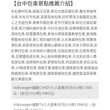
【台中包車景點推薦介紹】
彩虹眷村包車,紙箱王包車,新社古堡莊園包車,薰衣草森林
包車,中社花市包車,高美濕地包車,好好聚落文創園區包車,
心之芳庭包車,東東芋圓包車,老芋仔圓包車,新社古堡莊園
包車,馬力埔彩繪村包車,中社花海包車,採果樂園包車,高美
濕地包車,新豐農場包車,東海大學路思義教堂包車,東海國
際藝術街包車,美仁里彩繪村包車,九天黑森林包車,梧棲漁
港包車,高美濕地包車,鰲峰山觀景台包車,月老夕陽包車,彩
虹眷村包車,大安海岸沙灘包車,百菇莊園包車,后里馬場包
車,后豐鐵馬道包車,沐心泉休閒農場包車,大坑彩虹情人橋
夜景包車,宮原眼科包車,夢想街包車,刑武館包車,秋紅谷包
車,20號倉庫包車,海賊王動漫巷包車,國美館包車,勤美誠品
綠園道包車,草悟道包車,國家歌劇院包車,優恩蜜溫室蔬果
觀光果園包車,
Volkswagen福斯CANDY六人座車(半日(5小時):1980
元，(全日(10小時):3480元)
Volkswagen福斯T6八人座車(半日(5小時):3980元，(全