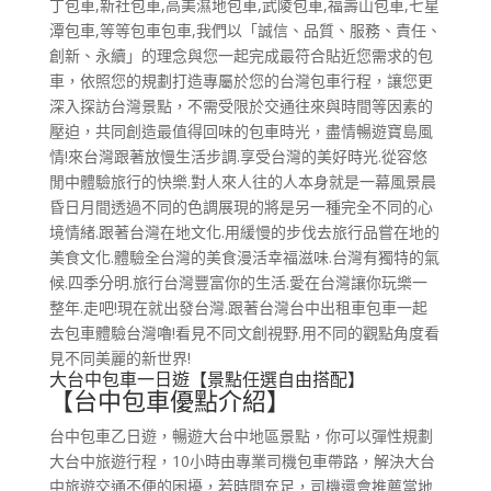
丁包車,新社包車,高美濕地包車,武陵包車,福壽山包車,七星
潭包車,等等包車包車,我們以「誠信、品質、服務、責任、
創新、永續」的理念與您一起完成最符合貼近您需求的包
車，依照您的規劃打造專屬於您的台灣包車行程，讓您更
深入探訪台灣景點，不需受限於交通往來與時間等因素的
壓迫，共同創造最值得回味的包車時光，盡情暢遊寶島風
情!來台灣跟著放慢生活步調.享受台灣的美好時光.從容悠
閒中體驗旅行的快樂.對人來人往的人本身就是一幕風景晨
昏日月間透過不同的色調展現的將是另一種完全不同的心
境情緒.跟著台灣在地文化.用緩慢的步伐去旅行品嘗在地的
美食文化.體驗全台灣的美食漫活幸福滋味.台灣有獨特的氣
候.四季分明.旅行台灣豐富你的生活.愛在台灣讓你玩樂一
整年.走吧!現在就出發台灣.跟著台灣台中出租車包車一起
去包車體驗台灣嚕!看見不同文創視野.用不同的觀點角度看
見不同美麗的新世界!
大台中包車一日遊【景點任選自由搭配】
【台中包車優點介紹】
台中包車乙日遊，暢遊大台中地區景點，你可以彈性規劃
大台中旅遊行程，10小時由專業司機包車帶路，解決大台
中旅遊交通不便的困擾，若時間充足，司機還會推薦當地