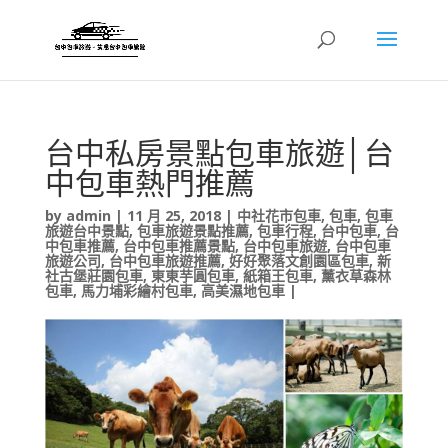
台中私房景點包車旅遊│台
中包車熱門推薦
by
admin
|
11 月 25, 2018
|
中社花市包車
,
包車
,
包車
旅遊台中景點
,
包車旅遊景點推薦
,
包車行程
,
台中包車
,
台
中包車推薦
,
台中包車推薦景點
,
台中包車旅遊
,
台中包車
旅遊公司
,
台中包車旅遊推薦
,
好好聚落文創園區包車
,
新
社古堡莊園包車
,
東東芋圓包車
,
紙箱王包車
,
薰衣草森林
包車
,
馬力埔彩繪村包車
,
高美濕地包車
|