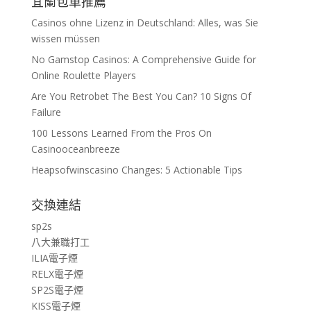
宜蘭包車推薦
Casinos ohne Lizenz in Deutschland: Alles, was Sie
wissen müssen
No Gamstop Casinos: A Comprehensive Guide for
Online Roulette Players
Are You Retrobet The Best You Can? 10 Signs Of
Failure
100 Lessons Learned From the Pros On
Casinooceanbreeze
Heapsofwinscasino Changes: 5 Actionable Tips
交換連結
sp2s
八大兼職打工
ILIA電子煙
RELX電子煙
SP2S電子煙
KISS電子煙