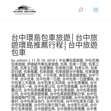
台中環島包車旅遊│台中旅
遊環島推薦行程│台中旅遊
包車
by
admin
|
11 月 19, 2018
|
中台灣包車旅遊
,
中社花海
包車旅遊
,
伊達紹市集包車旅遊
,
包車
,
包車一日遊
,
包車三
日遊
,
包車五日遊
,
包車價格
,
包車兩日遊
,
包車公司
,
包車
四日遊
,
包車推薦
,
包車旅遊
,
包車旅遊台中景點
,
包車旅遊
景點推薦
,
包車行程
,
十分包車
,
南投包車旅遊景點
,
台中下
午茶
,
台中包車
,
台中包車一日遊
,
台中包車一日遊價格
,
台
中包車三天兩夜
,
台中包車五天四夜
,
台中包車價格
,
台中
包車兩天一夜
,
台中包車公司
,
台中包車推薦
,
台中包車推
薦公司
,
台中包車推薦景點
,
台中包車旅遊
,
台中包車旅遊
公司
,
台中包車旅遊推薦
,
台中包車旅遊景點分享
,
台中包
車旅遊熱門行程
,
台中包車旅遊行程規劃
,
台中包車桃米生
態村
,
台中包車自由行
,
台中市包車
,
台中市包車多日遊
,
台
中市包車推薦
,
台中市包車行程介紹
,
台中彰化包車
,
台中
彰化包車旅遊
,
台中旅遊包車
,
台中旅遊包車推薦
,
台中景