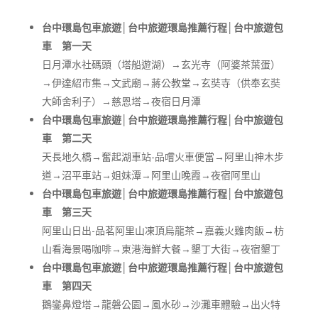
台中環島包車旅遊│台中旅遊環島推薦行程│台中旅遊包
車 第一天
日月潭水社碼頭（塔船遊湖）→玄光寺（阿婆茶葉蛋）
→伊達紹市集→文武廟→蔣公教堂→玄奘寺（供奉玄奘
大師舍利子）→慈恩塔→夜宿日月潭
台中環島包車旅遊│台中旅遊環島推薦行程│台中旅遊包
車 第二天
天長地久橋→奮起湖車站-品嚐火車便當→阿里山神木步
道→沼平車站→姐妹潭→阿里山晚霞→夜宿阿里山
台中環島包車旅遊│台中旅遊環島推薦行程│台中旅遊包
車 第三天
阿里山日出-品茗阿里山凍頂烏龍茶→嘉義火雞肉飯→枋
山看海景喝咖啡→東港海鮮大餐→墾丁大街→夜宿墾丁
台中環島包車旅遊│台中旅遊環島推薦行程│台中旅遊包
車 第四天
鵝鑾鼻燈塔→龍磐公園→風水砂→沙灘車體驗→出火特