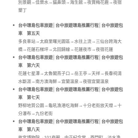
別景觀→佳樂水→貓鼻頭→海生館→夜賞梅花鹿→夜宿
墾丁
台中環島包車旅遊│台中旅遊環島推薦行程│台中旅遊包
車 第五天
多良車站→太麻里曙光園區→水往上流→三仙台跨海大
橋→花蓮石梯坪→北回歸線→花蓮夜市→夜宿花蓮
台中環島包車旅遊│台中旅遊環島推薦行程│台中旅遊包
車 第六天
花蓮七星潭→太魯閣燕子口→岳王亭→天祥→長春祠清
水斷涯→南方澳海鮮→宜蘭溫泉→夜宿宜蘭溫泉
台中環島包車旅遊│台中旅遊環島推薦行程│台中旅遊包
車 第七天
野柳地質公園→龜吼漁港吃海鮮→十分老街放天燈→十
分瀑布→九份老街
台中環島包車旅遊│台中旅遊環島推薦行程│台中旅遊包
車 第八天
故宮博物院→101商圈→中正紀念堂→西門町→淡水漁