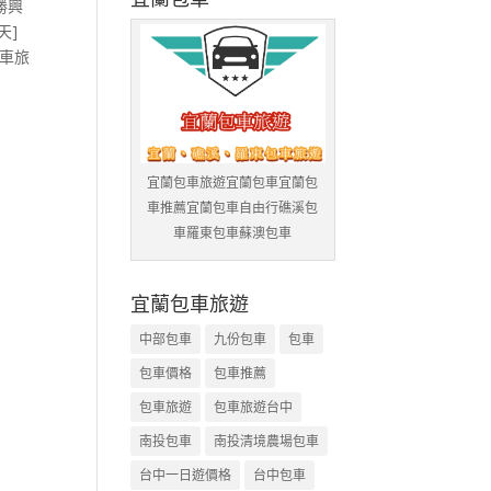
勝興
天]
包車旅
宜蘭包車旅遊宜蘭包車宜蘭包
車推薦宜蘭包車自由行礁溪包
車羅東包車蘇澳包車
宜蘭包車旅遊
中部包車
九份包車
包車
包車價格
包車推薦
包車旅遊
包車旅遊台中
南投包車
南投清境農場包車
台中一日遊價格
台中包車