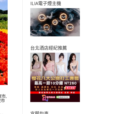
ILIA電子煙主機
台北酒店經紀推薦
夜市
,
夜市
宜蘭包車