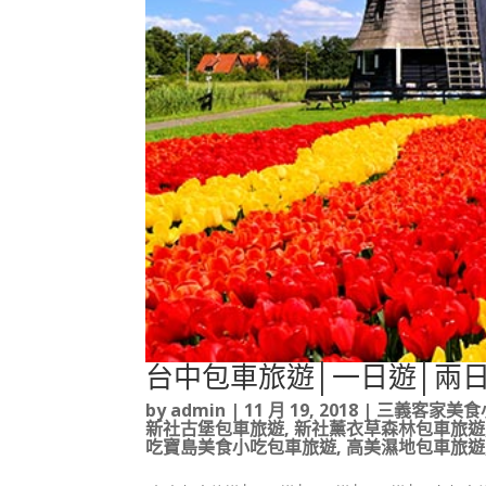
台中包車旅遊│一日遊│兩
by
admin
|
11 月 19, 2018
|
三義客家美食
新社古堡包車旅遊
,
新社薰衣草森林包車旅遊
吃寶島美食小吃包車旅遊
,
高美濕地包車旅遊