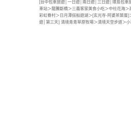
[台中包車旅遊│一日遊│兩日遊│三日遊│環島包車旅
車站＞龍騰斷橋＞三義客家美食小吃＞中社花海＞高
彩虹眷村＞日月潭搭船遊湖＞[玄光寺-阿婆茶葉蛋
遊│第三天] 清境青青草原牧場＞清境天空步道＞小