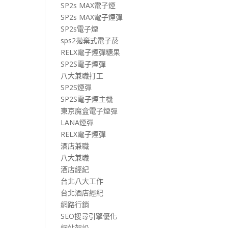
SP2s MAX電子煙
SP2s MAX電子煙彈
SP2s電子煙
sps2拋棄式電子菸
RELX電子煙彈糖果
SP2S電子煙彈
八大兼職打工
SP2S煙彈
SP2S電子煙主機
東京魔盒電子煙彈
LANA煙彈
RELX電子煙彈
酒店兼職
八大兼職
酒店經紀
台北八大工作
台北酒店經紀
網路行銷
SEO搜尋引擎優化
網站架設