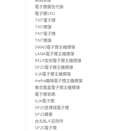
電子煙廣告代操
電子煙SEO
TNT電子煙
TNT煙彈
TNT電子煙
TNT煙彈
SWAG電子煙主機煙彈
LANA電子煙主機煙彈
RELX悅刻電子煙主機煙彈
SP2S電子煙主機煙彈
ILIA電子煙主機煙彈
meha媚嗨電子煙主機煙彈
東京魔盒電子煙主機煙彈
電子煙官網
ILIA電子煙
SP2S思博瑞電子煙
SP2S糖果
台北私人招待所
SP2S電子煙