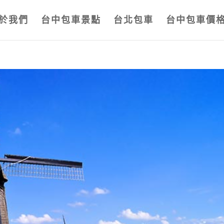
於我們
台中包車景點
台北包車
台中包車價