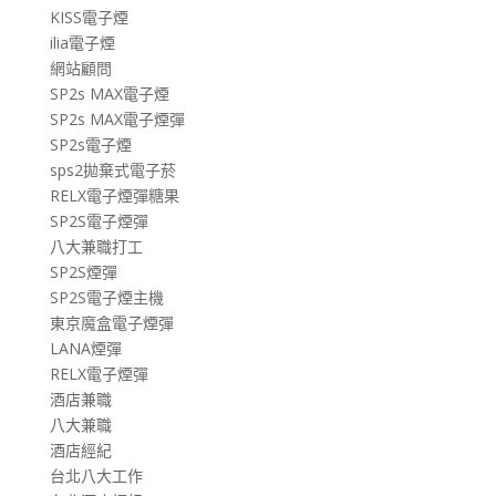
KISS電子煙
ilia電子煙
網站顧問
SP2s MAX電子煙
SP2s MAX電子煙彈
SP2s電子煙
sps2拋棄式電子菸
RELX電子煙彈糖果
SP2S電子煙彈
八大兼職打工
SP2S煙彈
SP2S電子煙主機
東京魔盒電子煙彈
LANA煙彈
RELX電子煙彈
酒店兼職
八大兼職
酒店經紀
台北八大工作