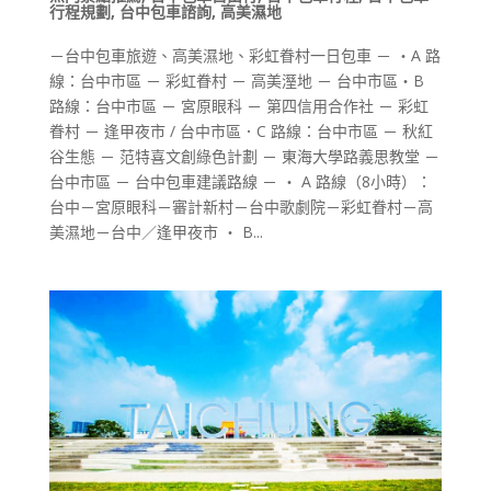
行程規劃
,
台中包車諮詢
,
高美濕地
－台中包車旅遊、高美濕地、彩虹眷村一日包車 － ・A 路
線：台中市區 － 彩虹眷村 － 高美溼地 － 台中市區・B
路線：台中市區 － 宮原眼科 － 第四信用合作社 － 彩虹
眷村 － 逢甲夜市 / 台中市區．C 路線：台中市區 － 秋紅
谷生態 － 范特喜文創綠色計劃 － 東海大學路義思教堂 －
台中市區 － 台中包車建議路線 － ・ A 路線（8小時）：
台中－宮原眼科－審計新村－台中歌劇院－彩虹眷村－高
美濕地－台中／逢甲夜市 ・ B...