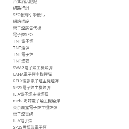
台北酒店經紀
網路行銷
SEO搜尋引擎優化
網站架設
電子煙廣告代操
電子煙SEO
TNT電子煙
TNT煙彈
TNT電子煙
TNT煙彈
SWAG電子煙主機煙彈
LANA電子煙主機煙彈
RELX悅刻電子煙主機煙彈
SP2S電子煙主機煙彈
ILIA電子煙主機煙彈
meha媚嗨電子煙主機煙彈
東京魔盒電子煙主機煙彈
電子煙官網
ILIA電子煙
SP2S思博瑞電子煙