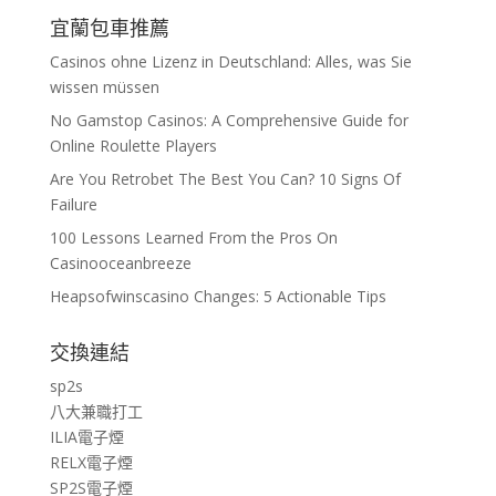
宜蘭包車推薦
Casinos ohne Lizenz in Deutschland: Alles, was Sie
wissen müssen
No Gamstop Casinos: A Comprehensive Guide for
Online Roulette Players
Are You Retrobet The Best You Can? 10 Signs Of
Failure
100 Lessons Learned From the Pros On
Casinooceanbreeze
Heapsofwinscasino Changes: 5 Actionable Tips
交換連結
sp2s
八大兼職打工
ILIA電子煙
RELX電子煙
SP2S電子煙