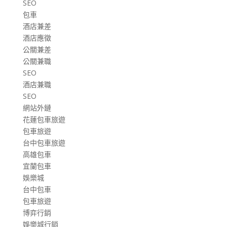
SEO
包車
酒店兼差
酒店應徵
公關兼差
公關兼職
SEO
酒店兼職
SEO
網站外鏈
花蓮包車旅遊
包車旅遊
台中包車旅遊
高雄包車
宜蘭包車
娛樂城
台中包車
包車旅遊
博弈行銷
娛樂城行銷