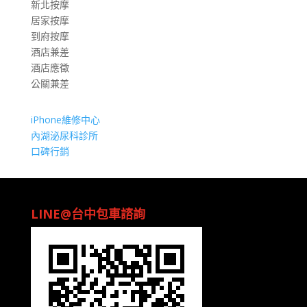
新北按摩
居家按摩
到府按摩
酒店兼差
酒店應徵
公關兼差
iPhone維修中心
內湖泌尿科診所
口碑行銷
LINE@台中包車諮詢