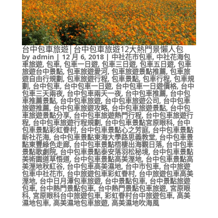
台中包車旅遊│台中包車旅遊12大熱門景懶人包
by
admin
|
12 月 6, 2018
|
中社花市包車
,
中社花海包
車旅遊
,
包車
,
包車一日遊
,
包車三日遊
,
包車五日遊
,
包車
旅遊台中景點
,
包車旅遊愛河
,
包車旅遊景點推薦
,
包車旅
遊自由行規劃
,
包車旅遊行程
,
包車景點
,
包車行程
,
包車規
劃
,
台中包車
,
台中包車一日遊
,
台中包車一日遊價格
,
台中
包車三天兩夜
,
台中包車兩天一夜
,
台中包車推薦
,
台中包
車推薦景點
,
台中包車旅遊
,
台中包車旅遊公司
,
台中包車
旅遊推薦
,
台中包車旅遊攻略
,
台中包車旅遊景點
,
台中包
車旅遊景點分享
,
台中包車旅遊熱門行程
,
台中包車旅遊行
程
,
台中包車旅遊行程規劃
,
台中包車景點宮原眼科
,
台中
包車景點彩虹眷村
,
台中包車景點心之芳庭
,
台中包車景點
新社花海
,
台中包車景點東海大學路思義教堂
,
台中包車景
點東豐綠色走廊
,
台中包車景點梧棲出海觀日落
,
台中包車
景點歌劇院
,
台中包車景點泰安落羽松秘境
,
台中包車景點
美術園道草悟道
,
台中包車景點高美溼地
,
台中包車景點高
美溼地秋紅谷
,
台中包車高美濕地
,
台中市包車
,
台中旅遊
包車中社花市
,
台中旅遊包車彩虹眷村
,
台中旅遊包車高美
溼地
,
台中日月潭包車旅遊
,
台中景點包車
,
台中景點旅遊
包車
,
台中熱門景點包車
,
台中熱門景點包車旅遊
,
宮原眼
科
,
宮原眼科台中旅遊包車
,
彩虹眷村台中旅遊包車
,
高美
濕地包車
,
高美濕地包車旅遊
,
高美濕地吹海風