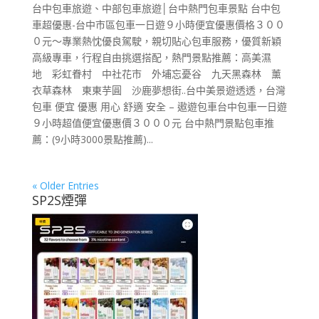
台中包車旅遊、中部包車旅遊│台中熱門包車景點 台中包
車超優惠-台中市區包車一日遊９小時便宜優惠價格３００
０元～專業熱忱優良駕駛，親切貼心包車服務，優質新穎
高級專車，行程自由挑選搭配，熱門景點推薦：高美濕
地 彩虹眷村 中社花市 外埔忘憂谷 九天黑森林 薰
衣草森林 東東芋圓 沙鹿夢想街..台中美景遊透透，台灣
包車 便宜 優惠 用心 舒適 安全 – 遨遊包車台中包車一日遊
９小時超值便宜優惠價３０００元 台中熱門景點包車推
薦：(9小時3000景點推薦)...
« Older Entries
SP2S煙彈