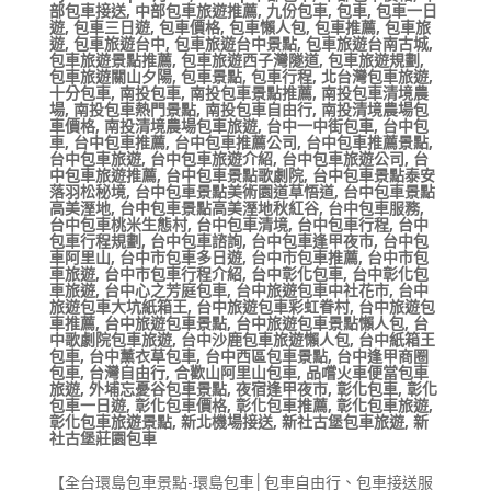
部包車接送
,
中部包車旅遊推薦
,
九份包車
,
包車
,
包車一日
遊
,
包車三日遊
,
包車價格
,
包車懶人包
,
包車推薦
,
包車旅
遊
,
包車旅遊台中
,
包車旅遊台中景點
,
包車旅遊台南古城
,
包車旅遊景點推薦
,
包車旅遊西子灣隧道
,
包車旅遊規劃
,
包車旅遊關山夕陽
,
包車景點
,
包車行程
,
北台灣包車旅遊
,
十分包車
,
南投包車
,
南投包車景點推薦
,
南投包車清境農
場
,
南投包車熱門景點
,
南投包車自由行
,
南投清境農場包
車價格
,
南投清境農場包車旅遊
,
台中一中街包車
,
台中包
車
,
台中包車推薦
,
台中包車推薦公司
,
台中包車推薦景點
,
台中包車旅遊
,
台中包車旅遊介紹
,
台中包車旅遊公司
,
台
中包車旅遊推薦
,
台中包車景點歌劇院
,
台中包車景點泰安
落羽松秘境
,
台中包車景點美術園道草悟道
,
台中包車景點
高美溼地
,
台中包車景點高美溼地秋紅谷
,
台中包車服務
,
台中包車桃米生態村
,
台中包車清境
,
台中包車行程
,
台中
包車行程規劃
,
台中包車諮詢
,
台中包車逢甲夜市
,
台中包
車阿里山
,
台中市包車多日遊
,
台中市包車推薦
,
台中市包
車旅遊
,
台中市包車行程介紹
,
台中彰化包車
,
台中彰化包
車旅遊
,
台中心之芳庭包車
,
台中旅遊包車中社花市
,
台中
旅遊包車大坑紙箱王
,
台中旅遊包車彩虹眷村
,
台中旅遊包
車推薦
,
台中旅遊包車景點
,
台中旅遊包車景點懶人包
,
台
中歌劇院包車旅遊
,
台中沙鹿包車旅遊懶人包
,
台中紙箱王
包車
,
台中薰衣草包車
,
台中西區包車景點
,
台中逢甲商圈
包車
,
台灣自由行
,
合歡山阿里山包車
,
品嚐火車便當包車
旅遊
,
外埔忘憂谷包車景點
,
夜宿逢甲夜市
,
彰化包車
,
彰化
包車一日遊
,
彰化包車價格
,
彰化包車推薦
,
彰化包車旅遊
,
彰化包車旅遊景點
,
新北機場接送
,
新社古堡包車旅遊
,
新
社古堡莊園包車
【全台環島包車景點-環島包車│包車自由行、包車接送服