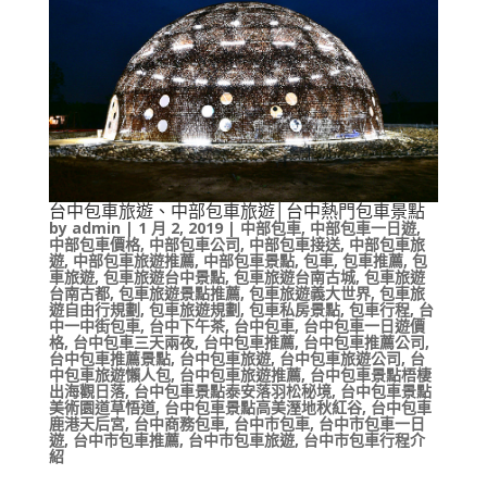
台中包車旅遊、中部包車旅遊│台中熱門包車景點
by
admin
|
1 月 2, 2019
|
中部包車
,
中部包車一日遊
,
中部包車價格
,
中部包車公司
,
中部包車接送
,
中部包車旅
遊
,
中部包車旅遊推薦
,
中部包車景點
,
包車
,
包車推薦
,
包
車旅遊
,
包車旅遊台中景點
,
包車旅遊台南古城
,
包車旅遊
台南古都
,
包車旅遊景點推薦
,
包車旅遊義大世界
,
包車旅
遊自由行規劃
,
包車旅遊規劃
,
包車私房景點
,
包車行程
,
台
中一中街包車
,
台中下午茶
,
台中包車
,
台中包車一日遊價
格
,
台中包車三天兩夜
,
台中包車推薦
,
台中包車推薦公司
,
台中包車推薦景點
,
台中包車旅遊
,
台中包車旅遊公司
,
台
中包車旅遊懶人包
,
台中包車旅遊推薦
,
台中包車景點梧棲
出海觀日落
,
台中包車景點泰安落羽松秘境
,
台中包車景點
美術園道草悟道
,
台中包車景點高美溼地秋紅谷
,
台中包車
鹿港天后宮
,
台中商務包車
,
台中市包車
,
台中市包車一日
遊
,
台中市包車推薦
,
台中市包車旅遊
,
台中市包車行程介
紹