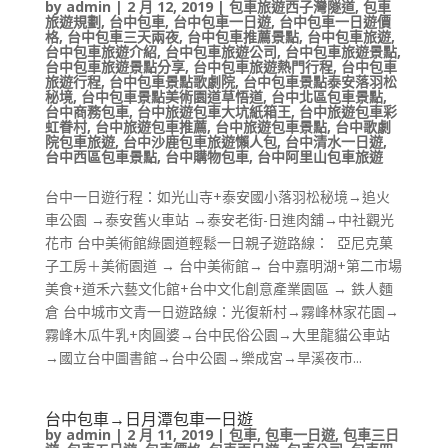
by
admin
|
2 月 12, 2019
|
包車旅遊西子灣隧道
,
包車
旅遊規劃
,
台中包車
,
台中包車一日遊
,
台中包車一日遊價
格
,
台中包車三天兩夜
,
台中包車推薦景點
,
台中包車旅遊
,
台中包車旅遊介紹
,
台中包車旅遊公司
,
台中包車旅遊景點
,
台中包車旅遊景點分享
,
台中包車旅遊熱門行程
,
台中包車
旅遊行程
,
台中包車景點歌劇院
,
台中包車景點泰安落羽松
秘境
,
台中包車景點美術園道草悟道
,
台中北區包車景點
,
台中商務包車
,
台中旅遊包車大坑紙箱王
,
台中旅遊包車彩
虹眷村
,
台中旅遊包車推薦
,
台中旅遊包車景點
,
台中歌劇
院包車旅遊
,
台中沙鹿包車旅遊懶人包
,
台中清水一日遊
,
台中西區包車景點
,
台中購物包車
,
台中阿里山包車旅遊
台中一日遊行程：如光山寺+泰安國小落羽松秘境→追火
車公園 →泰安舊火車站 →泰安老街-日進肉舖→中社觀光
花市 台中美術館綠園道輕鬆一日親子遊路線： 亞尼克菓
子工房＋美術園道 → 台中美術館→ 台中嘉明湖+第二市場
美食+道禾六藝文化館+台中文化創意產業園區 → 鉄人麵
倉 台中城市文青一日遊路線：光復新村→霧峰林家花園→
霧峰木瓜牛乳+肉圓婆→台中民俗公園→大里龍貓公車站
→國立台中圖書館→台中公園→樂成宮→旱溪夜市...
台中包車→日月潭包車一日遊
by
admin
|
2 月 11, 2019
|
包車
,
包車一日遊
,
包車三日