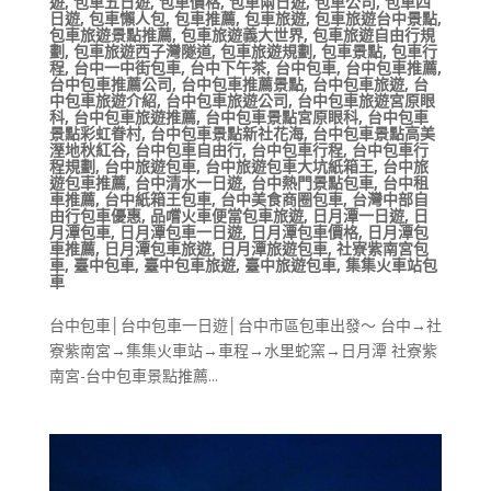
遊
,
包車五日遊
,
包車價格
,
包車兩日遊
,
包車公司
,
包車四
日遊
,
包車懶人包
,
包車推薦
,
包車旅遊
,
包車旅遊台中景點
,
包車旅遊景點推薦
,
包車旅遊義大世界
,
包車旅遊自由行規
劃
,
包車旅遊西子灣隧道
,
包車旅遊規劃
,
包車景點
,
包車行
程
,
台中一中街包車
,
台中下午茶
,
台中包車
,
台中包車推薦
,
台中包車推薦公司
,
台中包車推薦景點
,
台中包車旅遊
,
台
中包車旅遊介紹
,
台中包車旅遊公司
,
台中包車旅遊宮原眼
科
,
台中包車旅遊推薦
,
台中包車景點宮原眼科
,
台中包車
景點彩虹眷村
,
台中包車景點新社花海
,
台中包車景點高美
溼地秋紅谷
,
台中包車自由行
,
台中包車行程
,
台中包車行
程規劃
,
台中旅遊包車
,
台中旅遊包車大坑紙箱王
,
台中旅
遊包車推薦
,
台中清水一日遊
,
台中熱門景點包車
,
台中租
車推薦
,
台中紙箱王包車
,
台中美食商圈包車
,
台灣中部自
由行包車優惠
,
品嚐火車便當包車旅遊
,
日月潭一日遊
,
日
月潭包車
,
日月潭包車一日遊
,
日月潭包車價格
,
日月潭包
車推薦
,
日月潭包車旅遊
,
日月潭旅遊包車
,
社寮紫南宮包
車
,
臺中包車
,
臺中包車旅遊
,
臺中旅遊包車
,
集集火車站包
車
台中包車│台中包車一日遊│台中市區包車出發～ 台中→社
寮紫南宮→集集火車站→車程→水里蛇窯→日月潭 社寮紫
南宮-台中包車景點推薦...