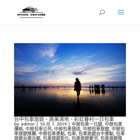
台中包車旅遊、高美濕地、彩虹眷村一日包車
by
admin
|
10 月 7, 2019
|
中部包車一日遊
,
中部包車
價格
,
中部包車公司
,
中部包車接送
,
中部包車旅遊
,
中部包
車旅遊推薦
,
中部包車景點
,
包車
,
包車旅遊台中景點
,
包車
旅遊台南古都
,
包車旅遊彰化
,
包車旅遊愛河
,
包車旅遊推