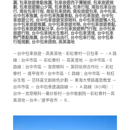
薦
,
包車旅遊景點推薦
,
包車旅遊西子灣隧道
,
包車旅遊規
劃
,
包車旅遊關山夕陽
,
包車景點
,
包車行程
,
南投包車自由
行
,
南投包車行程
,
南投包車諮詢
,
南投旅遊包車
,
台中包車
,
台中包車推薦
,
台中包車推薦景點
,
台中包車旅遊
,
台中包
車旅遊公司
,
台中包車旅遊宮原眼科
,
台中包車旅遊懶人包
,
台中包車旅遊推薦
,
台中包車旅遊攻略
,
台中包車旅遊景點
,
台中包車旅遊景點分享
,
台中包車旅遊熱門行程
,
台中包車
旅遊行程
,
台中包車桃米生態村
,
台中包車清境
,
台中包車
熱門景點推薦
,
台中包車自由行
,
台中包車行程
,
台中包車
行程規劃
,
台中包車諮詢
,
高美濕地
－台中包車旅遊、高美濕地、彩虹眷村一日包車 － ・A 路
線：台中市區 － 彩虹眷村 － 高美溼地 － 台中市區・B
路線：台中市區 － 宮原眼科 － 第四信用合作社 － 彩虹
眷村 － 逢甲夜市 / 台中市區．C 路線：台中市區 － 秋紅
谷生態 － 范特喜文創綠色計劃 － 東海大學路義思教堂 －
台中市區 － 台中包車建議路線 － ・ A 路線（8小時）：
台中－宮原眼科－審計新村－台中歌劇院－彩虹眷村－高
美濕地－台中／逢甲夜市 ・ B...