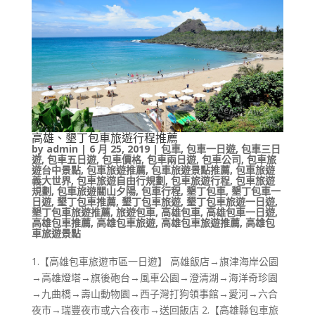
高雄、墾丁包車旅遊行程推薦
by
admin
|
6 月 25, 2019
|
包車
,
包車一日遊
,
包車三日
遊
,
包車五日遊
,
包車價格
,
包車兩日遊
,
包車公司
,
包車旅
遊台中景點
,
包車旅遊推薦
,
包車旅遊景點推薦
,
包車旅遊
義大世界
,
包車旅遊自由行規劃
,
包車旅遊行程
,
包車旅遊
規劃
,
包車旅遊關山夕陽
,
包車行程
,
墾丁包車
,
墾丁包車一
日遊
,
墾丁包車推薦
,
墾丁包車旅遊
,
墾丁包車旅遊一日遊
,
墾丁包車旅遊推薦
,
旅遊包車
,
高雄包車
,
高雄包車一日遊
,
高雄包車推薦
,
高雄包車旅遊
,
高雄包車旅遊推薦
,
高雄包
車旅遊景點
1.【高雄包車旅遊市區一日遊】 高雄飯店→旗津海岸公園
→高雄燈塔→旗後砲台→風車公園→澄清湖→海洋奇珍園
→九曲橋→壽山動物園→西子灣打狗領事館→愛河→六合
夜市→瑞豐夜市或六合夜市→送回飯店 2.【高雄縣包車旅