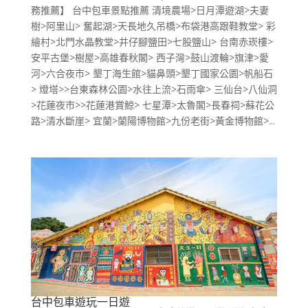
務推薦】 台中包車景點推薦 清境農場>日月潭遊湖>夫妻
樹>阿里山> 奮起湖>天長地久吊橋>布袋港高跟鞋教堂> 彩
繪村>北門水晶教堂>井仔腳鹽田>七股鹽山> 台南赤崁樓>
安平古堡>樹屋>高雄春秋閣> 西子灣>鼓山渡輪>旗津>愛
河>六合夜市> 墾丁海生館>貓鼻頭>墾丁國家公園>帆船石
> 燈塔>>台東森林公園>水往上流>石雨傘> 三仙台>八仙洞
>花蓮夜市>>花蓮港賞鯨> 七星潭>太魯閣>長春祠>蘇花公
路>清水斷崖> 宜蘭>蘭陽博物館>九份老街>黃金博物館>...
台中包車遊玩一日遊