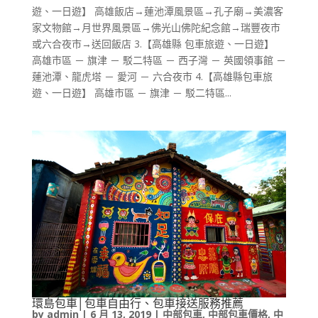
遊、一日遊】 高雄飯店→蓮池潭風景區→孔子廟→美濃客
家文物館→月世界風景區→佛光山佛陀紀念館→瑞豐夜市
或六合夜市→送回飯店 3.【高雄縣 包車旅遊、一日遊】
高雄市區 － 旗津 － 駁二特區 － 西子灣 － 英國領事館 －
蓮池潭、龍虎塔 － 愛河 － 六合夜市 4.【高雄縣包車旅
遊、一日遊】 高雄市區 － 旗津 － 駁二特區...
環島包車│包車自由行、包車接送服務推薦
by
admin
|
6 月 13, 2019
|
中部包車
,
中部包車價格
,
中