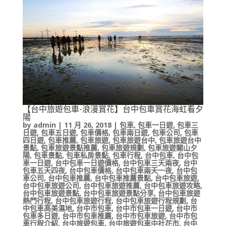
【台中旅遊包車-浪漫賞花】台中包車賞花海虹看夕
陽
by
admin
|
11 月 26, 2018
|
包車
,
包車一日遊
,
包車三
日遊
,
包車五日遊
,
包車價格
,
包車兩日遊
,
包車公司
,
包車
四日遊
,
包車推薦
,
包車旅遊
,
包車旅遊台中
,
包車旅遊台中
景點
,
包車旅遊景點推薦
,
包車旅遊規劃
,
包車旅遊關山夕
陽
,
包車景點
,
包車私房景點
,
包車行程
,
台中包車
,
台中包
車一日遊
,
台中包車一日遊價格
,
台中包車三天兩夜
,
台中
包車五天四夜
,
台中包車價格
,
台中包車兩天一夜
,
台中包
車公司
,
台中包車推薦
,
台中包車推薦景點
,
台中包車旅遊
,
台中包車旅遊公司
,
台中包車旅遊推薦
,
台中包車旅遊攻略
,
台中包車旅遊景點
,
台中包車旅遊景點分享
,
台中包車旅遊
熱門行程
,
台中包車旅遊行程
,
台中包車旅遊行程規劃
,
台
中包車高美濕地
,
台中市包車
,
台中市包車一日遊
,
台中市
包車多日遊
,
台中市包車推薦
,
台中市包車旅遊
,
台中市包
車行程介紹
,
台中旅遊包車
,
台中旅遊包車中社花市
,
台中