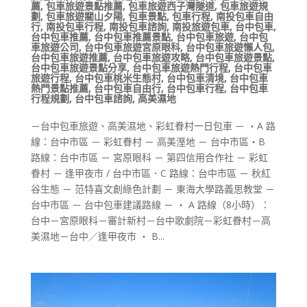
薦
,
包車旅遊景點推薦
,
包車旅遊西子灣隧道
,
包車旅遊規
劃
,
包車旅遊關山夕陽
,
包車景點
,
包車行程
,
南投包車自由
行
,
南投包車行程
,
南投包車諮詢
,
南投旅遊包車
,
台中包車
,
台中包車推薦
,
台中包車推薦景點
,
台中包車旅遊
,
台中包
車旅遊公司
,
台中包車旅遊宮原眼科
,
台中包車旅遊懶人包
,
台中包車旅遊推薦
,
台中包車旅遊攻略
,
台中包車旅遊景點
,
台中包車旅遊景點分享
,
台中包車旅遊熱門行程
,
台中包車
旅遊行程
,
台中包車桃米生態村
,
台中包車清境
,
台中包車
熱門景點推薦
,
台中包車自由行
,
台中包車行程
,
台中包車
行程規劃
,
台中包車諮詢
,
高美濕地
－台中包車旅遊、高美濕地、彩虹眷村一日包車 － ・A 路
線：台中市區 － 彩虹眷村 － 高美溼地 － 台中市區・B
路線：台中市區 － 宮原眼科 － 第四信用合作社 － 彩虹
眷村 － 逢甲夜市 / 台中市區．C 路線：台中市區 － 秋紅
谷生態 － 范特喜文創綠色計劃 － 東海大學路義思教堂 －
台中市區 － 台中包車建議路線 － ・ A 路線（8小時）：
台中－宮原眼科－審計新村－台中歌劇院－彩虹眷村－高
美濕地－台中／逢甲夜市 ・ B...