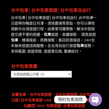
台中包車│台中包車旅遊│台中包車自由行
台中包車│台中包車旅遊│台中包車自由行
台中包車
一
日遊帶你暢遊日月潭、清境農場等景點，你可以彈性
規劃中台灣旅遊行程，由專業司機帶路，解決中部旅
遊交通不便的困擾、
包車
旅遊、高鐵接駁、 環島旅遊
包車
、機場接送、商務接駁、飯店民宿接送。24H全
年無休旅遊諮詢服務。全台灣自由行旅遊
包車
服務。
承保範圍: 旅遊保險, 旅遊責任險, 醫療給付。
台中包車推薦
台
中
包
車
宜蘭包車
、台中包車旅遊、台中包車旅遊│台中包車一
推
預約包車詢問
日遊│台中包車旅遊 LINE：@aoyou 包車專人諮詢
網
薦
站顧問
│
SEO
│
包車旅遊
│
台灣包車旅遊
Open