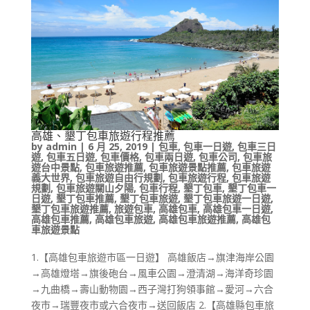
高雄、墾丁包車旅遊行程推薦
by
admin
|
6 月 25, 2019
|
包車
,
包車一日遊
,
包車三日
遊
,
包車五日遊
,
包車價格
,
包車兩日遊
,
包車公司
,
包車旅
遊台中景點
,
包車旅遊推薦
,
包車旅遊景點推薦
,
包車旅遊
義大世界
,
包車旅遊自由行規劃
,
包車旅遊行程
,
包車旅遊
規劃
,
包車旅遊關山夕陽
,
包車行程
,
墾丁包車
,
墾丁包車一
日遊
,
墾丁包車推薦
,
墾丁包車旅遊
,
墾丁包車旅遊一日遊
,
墾丁包車旅遊推薦
,
旅遊包車
,
高雄包車
,
高雄包車一日遊
,
高雄包車推薦
,
高雄包車旅遊
,
高雄包車旅遊推薦
,
高雄包
車旅遊景點
1.【高雄包車旅遊市區一日遊】 高雄飯店→旗津海岸公園
→高雄燈塔→旗後砲台→風車公園→澄清湖→海洋奇珍園
→九曲橋→壽山動物園→西子灣打狗領事館→愛河→六合
夜市→瑞豐夜市或六合夜市→送回飯店 2.【高雄縣包車旅