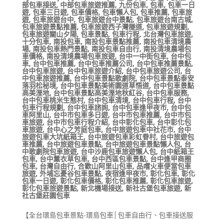
部包車接送
,
中部包車旅遊推薦
,
九份包車
,
包車
,
包車一日
遊
,
包車三日遊
,
包車價格
,
包車懶人包
,
包車推薦
,
包車旅
遊
,
包車旅遊台中
,
包車旅遊台中景點
,
包車旅遊台南古城
,
包車旅遊景點推薦
,
包車旅遊西子灣隧道
,
包車旅遊規劃
,
包車旅遊關山夕陽
,
包車景點
,
包車行程
,
北台灣包車旅遊
,
十分包車
,
南投包車
,
南投包車景點推薦
,
南投包車清境農
場
,
南投包車熱門景點
,
南投包車自由行
,
南投清境農場包
車價格
,
南投清境農場包車旅遊
,
台中一中街包車
,
台中包
車
,
台中包車推薦
,
台中包車推薦公司
,
台中包車推薦景點
,
台中包車旅遊
,
台中包車旅遊介紹
,
台中包車旅遊公司
,
台
中包車旅遊推薦
,
台中包車景點歌劇院
,
台中包車景點泰安
落羽松秘境
,
台中包車景點美術園道草悟道
,
台中包車景點
高美溼地
,
台中包車景點高美溼地秋紅谷
,
台中包車服務
,
台中包車桃米生態村
,
台中包車清境
,
台中包車行程
,
台中
包車行程規劃
,
台中包車諮詢
,
台中包車逢甲夜市
,
台中包
車阿里山
,
台中市包車多日遊
,
台中市包車推薦
,
台中市包
車旅遊
,
台中市包車行程介紹
,
台中彰化包車
,
台中彰化包
車旅遊
,
台中心之芳庭包車
,
台中旅遊包車中社花市
,
台中
旅遊包車大坑紙箱王
,
台中旅遊包車彩虹眷村
,
台中旅遊包
車推薦
,
台中旅遊包車景點
,
台中旅遊包車景點懶人包
,
台
中歌劇院包車旅遊
,
台中沙鹿包車旅遊懶人包
,
台中紙箱王
包車
,
台中薰衣草包車
,
台中西區包車景點
,
台中逢甲商圈
包車
,
台灣自由行
,
合歡山阿里山包車
,
品嚐火車便當包車
旅遊
,
外埔忘憂谷包車景點
,
夜宿逢甲夜市
,
彰化包車
,
彰化
包車一日遊
,
彰化包車價格
,
彰化包車推薦
,
彰化包車旅遊
,
彰化包車旅遊景點
,
新北機場接送
,
新社古堡包車旅遊
,
新
社古堡莊園包車
【全台環島包車景點-環島包車│包車自由行、包車接送服