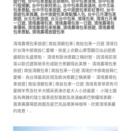
遊行程
,
台中包車景點宮原眼科
,
台中包車清境
,
台中包車
行程規劃
,
台中包車阿里山
,
台中包車高美濕地
,
台中北區
包車景點
,
台中市包車旅遊
,
台中旅遊包車彩虹眷村
,
台中
旅遊包車推薦
,
台中旅遊包車景點懶人包
,
台中日月潭包車
旅遊
,
台北包車旅遊
,
台北台中包車
,
清境包車
,
清境日月潭
一日遊
,
清境農場包車
,
清境農場包車一日遊
,
清境農場包
車價格
,
清境農場包車推薦
,
清境農場包車旅遊
,
清境農場
包車景點
,
清境農場旅遊包車
清境農場包車旅遊│南投清鏡包車│南投包車一日遊 清境位
於台灣中部南投仁愛鄉、依是上合歡山賞雪觀日出必經週
邊鄰近名盛景點、 清境有歐洲景觀之稱封號、因清境民宿
皆以歐式建築居多形成歐方景觀得此美譽。 清境農場包車
旅遊│南投清鏡包車│南投包車一日遊 清境於中部南投縣仁
愛鄉、為台灣最高民宿及歐洲景觀之稱美譽、 清境農場包
車旅遊│南投清鏡包車│南投包車一日遊 清境青青草原有可
愛綿羊秀及牡羊犬精采表演亦是大人小孩最愛、 小瑞士園
區有典雅的瑞士風車造型風貌及浪漫幽美巴黎鐵塔景觀、
風車癀廣場逛商圈及星巴克品嚐美味咖啡、欣賞清境美麗
的夜景、...