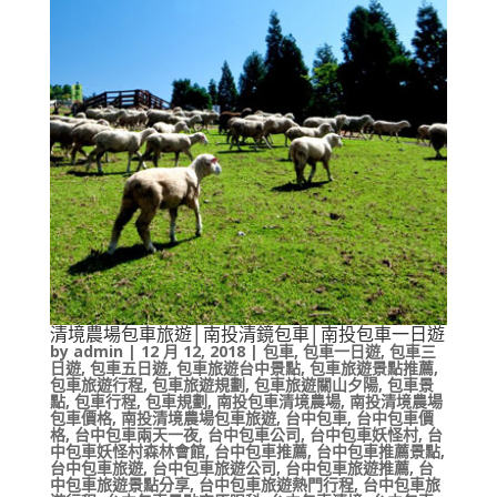
清境農場包車旅遊│南投清鏡包車│南投包車一日遊
by
admin
|
12 月 12, 2018
|
包車
,
包車一日遊
,
包車三
日遊
,
包車五日遊
,
包車旅遊台中景點
,
包車旅遊景點推薦
,
包車旅遊行程
,
包車旅遊規劃
,
包車旅遊關山夕陽
,
包車景
點
,
包車行程
,
包車規劃
,
南投包車清境農場
,
南投清境農場
包車價格
,
南投清境農場包車旅遊
,
台中包車
,
台中包車價
格
,
台中包車兩天一夜
,
台中包車公司
,
台中包車妖怪村
,
台
中包車妖怪村森林會館
,
台中包車推薦
,
台中包車推薦景點
,
台中包車旅遊
,
台中包車旅遊公司
,
台中包車旅遊推薦
,
台
中包車旅遊景點分享
,
台中包車旅遊熱門行程
,
台中包車旅