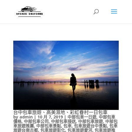
台中包車旅遊、高美濕地、彩虹眷村一日包車
by
admin
|
10 月 7, 2019
|
中部包車一日遊
,
中部包車
價格
,
中部包車公司
,
中部包車接送
,
中部包車旅遊
,
中部包
車旅遊推薦
,
中部包車景點
,
包車
,
包車旅遊台中景點
,
包車
旅遊台南古都
,
包車旅遊彰化
,
包車旅遊愛河
,
包車旅遊推