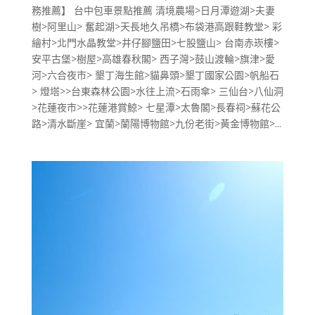
務推薦】 台中包車景點推薦 清境農場>日月潭遊湖>夫妻
樹>阿里山> 奮起湖>天長地久吊橋>布袋港高跟鞋教堂> 彩
繪村>北門水晶教堂>井仔腳鹽田>七股鹽山> 台南赤崁樓>
安平古堡>樹屋>高雄春秋閣> 西子灣>鼓山渡輪>旗津>愛
河>六合夜市> 墾丁海生館>貓鼻頭>墾丁國家公園>帆船石
> 燈塔>>台東森林公園>水往上流>石雨傘> 三仙台>八仙洞
>花蓮夜市>>花蓮港賞鯨> 七星潭>太魯閣>長春祠>蘇花公
路>清水斷崖> 宜蘭>蘭陽博物館>九份老街>黃金博物館>...