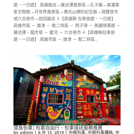
遊、一日遊】 高雄飯店→蓮池潭風景區→孔子廟→美濃客
家文物館→月世界風景區→佛光山佛陀紀念館→瑞豐夜市
或六合夜市→送回飯店 3.【高雄縣 包車旅遊、一日遊】
高雄市區 － 旗津 － 駁二特區 － 西子灣 － 英國領事館 －
蓮池潭、龍虎塔 － 愛河 － 六合夜市 4.【高雄縣包車旅
遊、一日遊】 高雄市區 － 旗津 － 駁二特區...
環島包車│包車自由行、包車接送服務推薦
by
admin
|
6 月 13, 2019
|
中部包車
,
中部包車價格
,
中