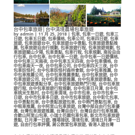
台中包車旅遊│台中清境農場包車旅遊
by
admin
|
11 月 25, 2018
|
包車
,
包車一日遊
,
包車三
日遊
,
包車五日遊
,
包車價格
,
包車公司
,
包車四日遊
,
包車
旅遊
,
包車旅遊台中
,
包車旅遊台中景點
,
包車旅遊景點推
薦
,
包車旅遊自由行規劃
,
包車旅遊行程
,
包車旅遊規劃
,
包
車旅遊關山夕陽
,
包車景點
,
包車行程
,
包車規劃
,
南投自由
行包車
,
台中包車
,
台中包車一日遊
,
台中包車一日遊價格
,
台中包車三天兩夜
,
台中包車五天四夜
,
台中包車價格
,
台
中包車兩天一夜
,
台中包車公司
,
台中包車四天三夜
,
台中
包車妖怪村
,
台中包車妖怪村森林會館
,
台中包車推薦
,
台
中包車推薦公司
,
台中包車推薦景點
,
台中包車旅遊
,
台中
包車旅遊公司
,
台中包車旅遊推薦
,
台中包車旅遊景點
,
台
中包車旅遊景點分享
,
台中包車旅遊熱門行程
,
台中包車旅
遊行程
,
台中包車旅遊行程規劃
,
台中包車日月潭
,
台中包
車桃米生態村
,
台中包車清境
,
台中市包車
,
台中市包車一
日遊
,
台中市包車多日遊
,
台中市包車旅遊
,
台中彰化包車
,
台中景點包車
,
台中景點旅遊包車
,
台中熱門景點包車
,
台
中租車推薦
,
台中阿里山包車旅遊
,
台灣中部自由行包車優
惠
,
台灣包車旅遊推薦
,
台灣自由行
,
台灣自由行包車推薦
,
合歡山阿里山包車
,
小瑞士花園包車包車
,
新北市包車旅遊
景點
,
日月潭一日遊
,
機場接送
,
清境包車
,
清境日月潭一日
遊
,
自由行包車評價
,
蔣公教堂包車旅遊
,
香港人遊台灣