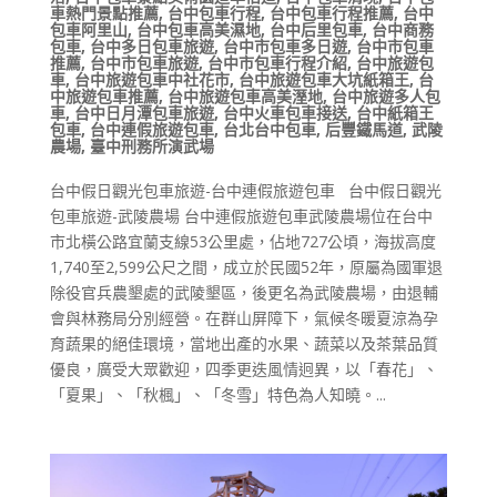
車熱門景點推薦
,
台中包車行程
,
台中包車行程推薦
,
台中
包車阿里山
,
台中包車高美濕地
,
台中后里包車
,
台中商務
包車
,
台中多日包車旅遊
,
台中市包車多日遊
,
台中市包車
推薦
,
台中市包車旅遊
,
台中市包車行程介紹
,
台中旅遊包
車
,
台中旅遊包車中社花市
,
台中旅遊包車大坑紙箱王
,
台
中旅遊包車推薦
,
台中旅遊包車高美溼地
,
台中旅遊多人包
車
,
台中日月潭包車旅遊
,
台中火車包車接送
,
台中紙箱王
包車
,
台中連假旅遊包車
,
台北台中包車
,
后豐鐵馬道
,
武陵
農場
,
臺中刑務所演武場
台中假日觀光包車旅遊-台中連假旅遊包車 台中假日觀光
包車旅遊-武陵農場 台中連假旅遊包車武陵農場位在台中
市北橫公路宜蘭支線53公里處，佔地727公頃，海拔高度
1,740至2,599公尺之間，成立於民國52年，原屬為國軍退
除役官兵農墾處的武陵墾區，後更名為武陵農場，由退輔
會與林務局分別經營。在群山屏障下，氣候冬暖夏涼為孕
育蔬果的絕佳環境，當地出產的水果、蔬菜以及茶葉品質
優良，廣受大眾歡迎，四季更迭風情迥異，以「春花」、
「夏果」、「秋楓」、「冬雪」特色為人知曉。...