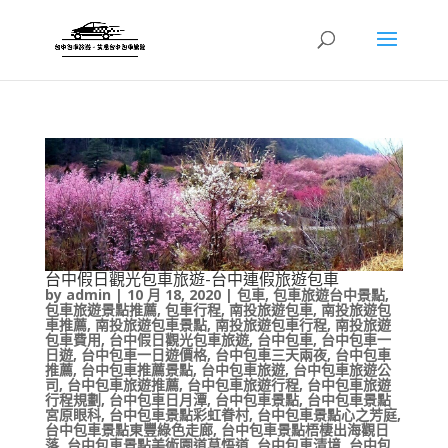
台中假日觀光包車旅遊-台中連假旅遊包車
by
admin
|
10 月 18, 2020
|
包車
,
包車旅遊台中景點
,
包車旅遊景點推薦
,
包車行程
,
南投旅遊包車
,
南投旅遊包
車推薦
,
南投旅遊包車景點
,
南投旅遊包車行程
,
南投旅遊
包車費用
,
台中假日觀光包車旅遊
,
台中包車
,
台中包車一
日遊
,
台中包車一日遊價格
,
台中包車三天兩夜
,
台中包車
推薦
,
台中包車推薦景點
,
台中包車旅遊
,
台中包車旅遊公
司
,
台中包車旅遊推薦
,
台中包車旅遊行程
,
台中包車旅遊
行程規劃
,
台中包車日月潭
,
台中包車景點
,
台中包車景點
宮原眼科
,
台中包車景點彩虹眷村
,
台中包車景點心之芳庭
,
台中包車景點東豐綠色走廊
,
台中包車景點梧棲出海觀日
落
,
台中包車景點美術園道草悟道
,
台中包車清境
,
台中包