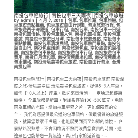
南投包車輕旅行│南投包車三天兩夜│南投包車旅遊
by
admin
|
4 月 7, 2019
|
包車
,
包車推薦
,
包車旅遊
,
包
車旅遊景點推薦
,
包車旅遊自由行規劃
,
包車旅遊行程
,
包
車旅遊西子灣隧道
,
包車行程
,
南投包車
,
南投包車一日遊
,
南投包車價格
,
南投包車懶人包
,
南投包車推薦
,
南投包車
旅遊
,
南投包車旅遊日月潭
,
南投包車旅遊景點
,
南投包車
景點推薦
,
南投包車清境農場
,
南投包車熱門景點
,
南投包
車自由行
,
南投包車諮詢
,
南投旅遊包車
,
南投旅遊包車推
薦
,
南投旅遊包車景點
,
南投旅遊包車行程
,
南投旅遊包車
費用
,
南投日月潭包車
,
南投清境農場包車
,
南投清境農場
包車價格
,
南投清境農場包車旅遊
,
南投自由行包車
,
台灣
南投包車
南投包車輕旅行│南投包車三天兩夜│南投包車旅遊 南投深
度之旅-清境農場篇 清境農場包車旅遊，提供5~9人座車，
如需【10人以上】座車，歡迎來電洽詢，一定給您超優惠
價格。 全車隊都是新車，附加乘客險100~500萬元，免除
因為車輛的老舊，增加舟車勞累之苦，更能保障您的安
全。 我們為您提供最公道的包車價格，做最優質的旅遊服
務，就算您離家千哩遠，也能感受到賓至如歸的愉悅。 各
景點路況熟悉，不會因路況不熟而浪費您寶貴的時間，週
邊景色也能帶您一覽無遺，真正行家旅遊首選。...