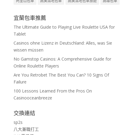
阿里山包車
高美濕地包車
高美濕地包車旅遊
高雄包車
宜蘭包車推薦
The Ultimate Guide to Playing Live Roulette USA for
Tablet
Casinos ohne Lizenz in Deutschland: Alles, was Sie
wissen müssen
No Gamstop Casinos: A Comprehensive Guide for
Online Roulette Players
Are You Retrobet The Best You Can? 10 Signs Of
Failure
100 Lessons Learned From the Pros On
Casinooceanbreeze
交換連結
sp2s
八大兼職打工