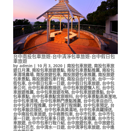
台中南投包車旅遊-台中清淨包車旅遊-台中假日包
車旅遊
by
admin
|
10 月 3, 2020
|
南投包車旅遊
,
南投包車旅
遊日月潭
,
南投包車旅遊景點
,
南投包車景點推薦
,
南投包
車清境農場
,
南投旅遊包車
,
南投旅遊包車推薦
,
南投旅遊
包車景點
,
南投旅遊包車行程
,
南投自由行包車
,
台中一中
街包車
,
台中假日包車一日遊
,
台中假日包車旅遊
,
台中包
車公司
,
台中包車商務接送
,
台中包車旅遊懶人包
,
台中包
車旅遊推薦
,
台中包車旅遊攻略
,
台中包車旅遊景點
,
台中
包車景點
,
台中包車景點宮原眼科
,
台中包車景點高美溼地
,
台中包車清境
,
台中包車熱門景點推薦
,
台中包車自由行
,
台中包車行程推薦
,
台中包車行程規劃
,
台中包車預定
,
台
中包車飯店接送
,
台中包車高美濕地
,
台中包車高鐵接送
,
台中南投包車旅遊
,
台中商務包車
,
台中市包車
,
台中市包
車一日遊
,
台中市包車多日遊
,
台中市包車推薦
,
台中市包
車旅遊
,
台中市包車行程介紹
,
台中旅遊包車
,
台中旅遊包
車中社花市
,
台中清水一日遊
,
台中清淨包車旅遊
,
台中逢