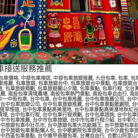
車接送服務推薦
包車價格
,
中部包車接送
,
中部包車旅遊推薦
,
九份包車
,
包車
,
包
車推薦
,
包車旅遊
,
包車旅遊台中
,
包車旅遊台中景點
,
包車旅遊台
道
,
包車旅遊規劃
,
包車旅遊關山夕陽
,
包車景點
,
包車行程
,
北台
推薦
,
南投包車清境農場
,
南投包車熱門景點
,
南投包車自由行
,
南
中一中街包車
,
台中包車
,
台中包車推薦
,
台中包車推薦公司
,
台中
,
台中包車旅遊公司
,
台中包車旅遊推薦
,
台中包車景點歌劇院
,
台
道草悟道
,
台中包車景點高美溼地
,
台中包車景點高美溼地秋紅
清境
,
台中包車行程
,
台中包車行程規劃
,
台中包車諮詢
,
台中包車
台中市包車推薦
,
台中市包車旅遊
,
台中市包車行程介紹
,
台中彰化
台中旅遊包車中社花市
,
台中旅遊包車大坑紙箱王
,
台中旅遊包車
,
台中旅遊包車景點懶人包
,
台中歌劇院包車旅遊
,
台中沙鹿包車
台中西區包車景點
,
台中逢甲商圈包車
,
台灣自由行
,
合歡山阿里山