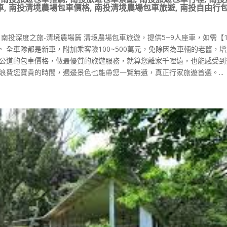
車
,
南投清境農場包車價格
,
南投清境農場包車旅遊
,
南投自由行
南投深度之旅-清境農場篇 清境農場包車旅遊，提供5~9人座車，如需【1
 全車隊都是新車，附加乘客險100~500萬元，免除因為車輛的老舊，
最公道的包車價格，做最優質的旅遊服務，就算您離家千哩遠，也能感受到
浪費您寶貴的時間，週邊景色也能帶您一覽無遺，真正行家旅遊首選。...