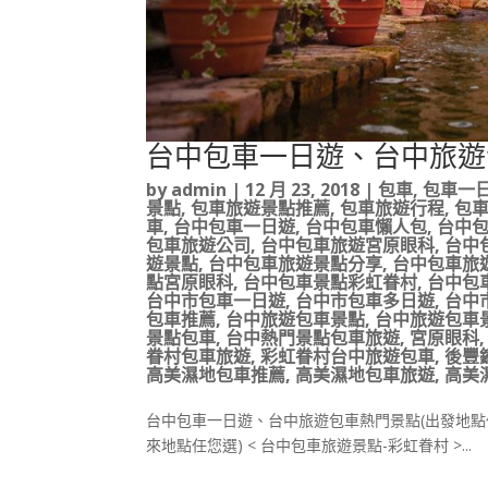
台中包車一日遊、台中旅遊
by
admin
|
12 月 23, 2018
|
包車
,
包車一
景點
,
包車旅遊景點推薦
,
包車旅遊行程
,
包
車
,
台中包車一日遊
,
台中包車懶人包
,
台中
包車旅遊公司
,
台中包車旅遊宮原眼科
,
台中
遊景點
,
台中包車旅遊景點分享
,
台中包車旅
點宮原眼科
,
台中包車景點彩虹眷村
,
台中包
台中市包車一日遊
,
台中市包車多日遊
,
台中
包車推薦
,
台中旅遊包車景點
,
台中旅遊包車
景點包車
,
台中熱門景點包車旅遊
,
宮原眼科
眷村包車旅遊
,
彩虹眷村台中旅遊包車
,
後豐
高美濕地包車推薦
,
高美濕地包車旅遊
,
高美
台中包車一日遊、台中旅遊包車熱門景點(出發地點任您選)
來地點任您選) < 台中包車旅遊景點-彩虹眷村 >...