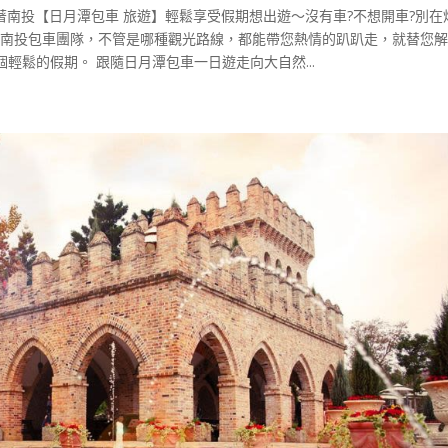
著南投【日月潭包車 旅遊】輕鬆享受假期想出遊～沒有車?不想開車?別在
的南投包車團隊，不管是哪種觀光路線，都能帶您熱情的趴趴走，就替您
輕鬆的假期。 跟隨日月潭包車一日遊走向大自然...