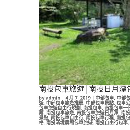
南投包車旅遊│南投日月潭
by
admin
|
4 月 7, 2019
|
中部包車
,
中部
遊
,
中部包車旅遊推薦
,
中部包車景點
,
包車
包車旅遊自由行規劃
,
南投包車
,
南投包車一
薦
,
南投包車旅遊
,
南投包車旅遊日月潭
,
南
景點
,
南投包車自由行
,
南投包車行程
,
南投
格
,
南投清境農場包車旅遊
,
南投自由行包車