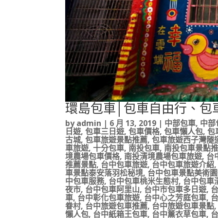
環島包車│包車自由行、包
by
admin
|
6 月 13, 2019
|
中部包車
,
中部
日遊
,
包車三日遊
,
包車價格
,
包車懶人包
,
包
古城
,
包車旅遊景點推薦
,
包車旅遊西子灣隧
車旅遊
,
十分包車
,
南投包車
,
南投包車景點
境農場包車價格
,
南投清境農場包車旅遊
,
台
推薦景點
,
台中包車旅遊
,
台中包車旅遊介紹
車景點泰安落羽松秘境
,
台中包車景點美術園
中包車服務
,
台中包車桃米生態村
,
台中包車
夜市
,
台中包車阿里山
,
台中市包車多日遊
,
車
,
台中彰化包車旅遊
,
台中心之芳庭包車
,
眷村
,
台中旅遊包車推薦
,
台中旅遊包車景點
懶人包
,
台中紙箱王包車
,
台中薰衣草包車
,