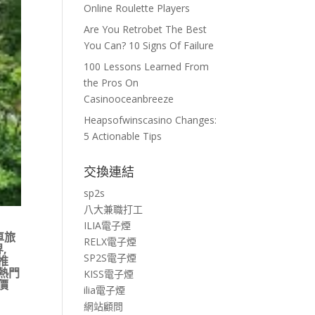
Online Roulette Players
Are You Retrobet The Best
You Can? 10 Signs Of Failure
100 Lessons Learned From
the Pros On
Casinooceanbreeze
Heapsofwinscasino Changes:
5 Actionable Tips
交換連結
sp2s
八大兼職打工
ILIA電子煙
車旅
RELX電子煙
界
,
SP2S電子煙
推
熱門
KISS電子煙
價
ilia電子煙
網站顧問