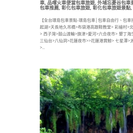
車
,
品嚐火車便當包車旅遊
,
外埔忘憂谷包車
包車推薦
,
彰化包車旅遊
,
彰化包車旅遊景點
【全台環島包車景點-環島包車│包車自由行、包車接
起湖>天長地久吊橋>布袋港高跟鞋教堂> 彩繪村>
> 西子灣>鼓山渡輪>旗津>愛河>六合夜市> 墾丁
三仙台>八仙洞>花蓮夜市>>花蓮港賞鯨> 七星潭>
>...