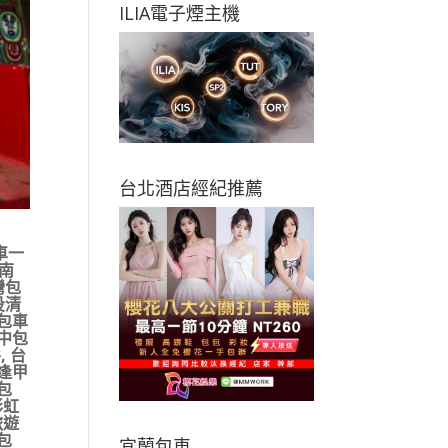
ILIA電子煙主機
台北酒店經紀推薦
車一
南
灣包
投清
包車
中包
谷
,
台
逢甲
包
彩虹
旅遊
包
宜蘭包車