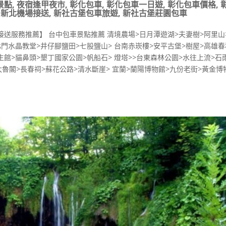
景點
,
夜宿逢甲夜市
,
彰化包車
,
彰化包車一日遊
,
彰化包車價格
,
,
新北機場接送
,
新社古堡包車旅遊
,
新社古堡莊園包車
送服務推薦】 台中包車景點推薦 清境農場>日月潭遊湖>夫妻樹>阿里山>
北門水晶教堂>井仔腳鹽田>七股鹽山> 台南赤崁樓>安平古堡>樹屋>高雄
海生館>貓鼻頭>墾丁國家公園>帆船石> 燈塔>>台東森林公園>水往上流>石
太魯閣>長春祠>蘇花公路>清水斷崖> 宜蘭>蘭陽博物館>九份老街>黃金博