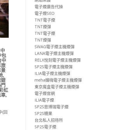
電子煙廣告代操
電子煙SEO
TNT電子煙
TNT煙彈
TNT電子煙
TNT煙彈
SWAG電子煙主機煙彈
台中
LANA電子煙主機煙彈
中包
RELX悅刻電子煙主機煙彈
台中
車旅
SP2S電子煙主機煙彈
車景
ILIA電子煙主機煙彈
地
,
旅遊
meha媚嗨電子煙主機煙彈
熱門
東京魔盒電子煙主機煙彈
彩虹
電子煙官網
包車
,
ILIA電子煙
SP2S思博瑞電子煙
中(回
SP2S糖果
台北私人招待所
SP2S電子煙