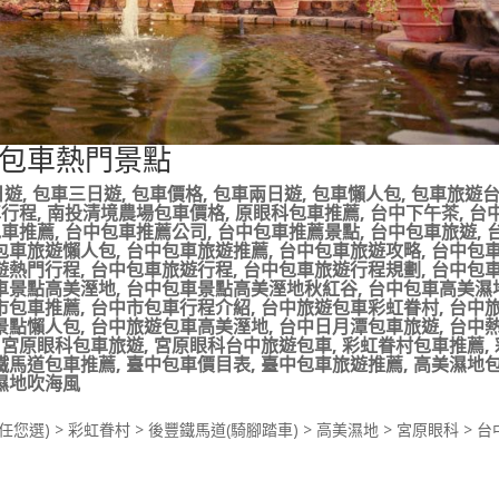
包車熱門景點
日遊
,
包車三日遊
,
包車價格
,
包車兩日遊
,
包車懶人包
,
包車旅遊
車行程
,
南投清境農場包車價格
,
原眼科包車推薦
,
台中下午茶
,
台
包車推薦
,
台中包車推薦公司
,
台中包車推薦景點
,
台中包車旅遊
,
包車旅遊懶人包
,
台中包車旅遊推薦
,
台中包車旅遊攻略
,
台中包
遊熱門行程
,
台中包車旅遊行程
,
台中包車旅遊行程規劃
,
台中包
車景點高美溼地
,
台中包車景點高美溼地秋紅谷
,
台中包車高美濕
市包車推薦
,
台中市包車行程介紹
,
台中旅遊包車彩虹眷村
,
台中
景點懶人包
,
台中旅遊包車高美溼地
,
台中日月潭包車旅遊
,
台中
,
宮原眼科包車旅遊
,
宮原眼科台中旅遊包車
,
彩虹眷村包車推薦
,
鐵馬道包車推薦
,
臺中包車價目表
,
臺中包車旅遊推薦
,
高美濕地
濕地吹海風
 > 彩虹眷村 > 後豐鐵馬道(騎腳踏車) > 高美濕地 > 宮原眼科 > 台