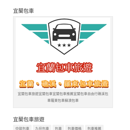
宜蘭包車
宜蘭包車旅遊宜蘭包車宜蘭包車推薦宜蘭包車自由行礁溪包
車羅東包車蘇澳包車
宜蘭包車旅遊
中部包車
九份包車
包車
包車價格
包車推薦