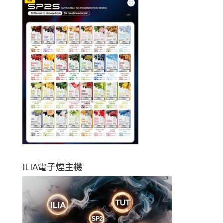
ILIA電子煙主機