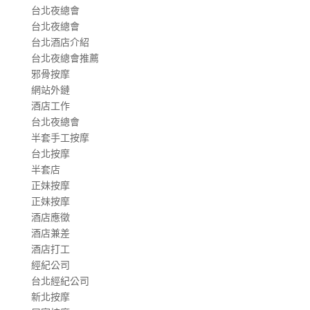
台北夜總會
台北夜總會
台北酒店介紹
台北夜總會推薦
邪骨按摩
網站外鏈
酒店工作
台北夜總會
半套手工按摩
台北按摩
半套店
正妹按摩
正妹按摩
酒店應徵
酒店兼差
酒店打工
經紀公司
台北經紀公司
新北按摩