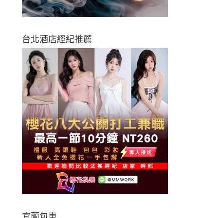
台北酒店經紀推薦
宜蘭包車