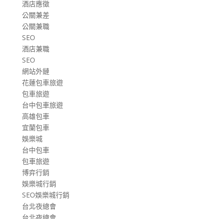
酒店應徵
公關兼差
公關兼職
SEO
酒店兼職
SEO
網站外鏈
花蓮包車旅遊
包車旅遊
台中包車旅遊
高雄包車
宜蘭包車
娛樂城
台中包車
包車旅遊
博弈行銷
娛樂城行銷
SEO娛樂城行銷
台北夜總會
台北夜總會