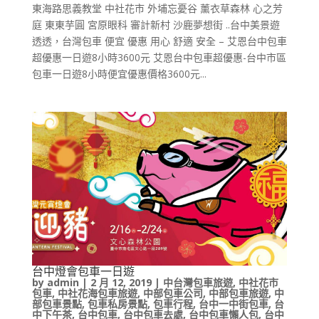
東海路思義教堂 中社花市 外埔忘憂谷 薰衣草森林 心之芳
庭 東東芋圓 宮原眼科 審計新村 沙鹿夢想街 ..台中美景遊
透透，台灣包車 便宜 優惠 用心 舒適 安全 – 艾恩台中包車
超優惠一日遊8小時3600元 艾恩台中包車超優惠-台中市區
包車一日遊8小時便宜優惠價格3600元...
台中燈會包車一日遊
by
admin
|
2 月 12, 2019
|
中台灣包車旅遊
,
中社花市
包車
,
中社花海包車旅遊
,
中部包車公司
,
中部包車旅遊
,
中
部包車景點
,
包車私房景點
,
包車行程
,
台中一中街包車
,
台
中下午茶
,
台中包車
,
台中包車去處
,
台中包車懶人包
,
台中