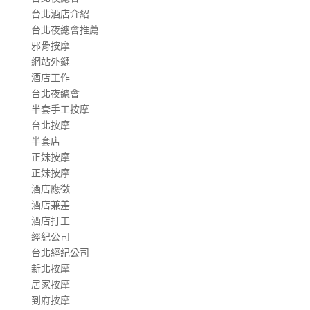
台北酒店介紹
台北夜總會推薦
邪骨按摩
網站外鏈
酒店工作
台北夜總會
半套手工按摩
台北按摩
半套店
正妹按摩
正妹按摩
酒店應徵
酒店兼差
酒店打工
經紀公司
台北經紀公司
新北按摩
居家按摩
到府按摩