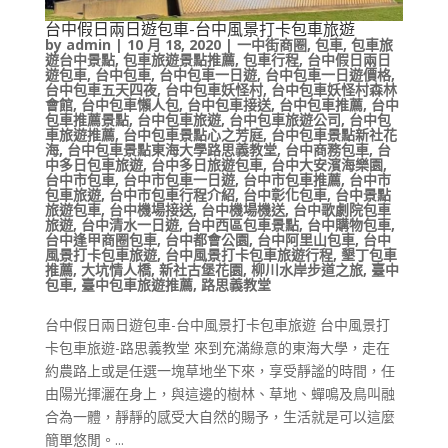
台中假日兩日遊包車-台中風景打卡包車旅遊
by
admin
|
10 月 18, 2020
|
一中街商圈
,
包車
,
包車旅
遊台中景點
,
包車旅遊景點推薦
,
包車行程
,
台中假日兩日
遊包車
,
台中包車
,
台中包車一日遊
,
台中包車一日遊價格
,
台中包車五天四夜
,
台中包車妖怪村
,
台中包車妖怪村森林
會館
,
台中包車懶人包
,
台中包車接送
,
台中包車推薦
,
台中
包車推薦景點
,
台中包車旅遊
,
台中包車旅遊公司
,
台中包
車旅遊推薦
,
台中包車景點心之芳庭
,
台中包車景點新社花
海
,
台中包車景點東海大學路思義教堂
,
台中商務包車
,
台
中多日包車旅遊
,
台中多日旅遊包車
,
台中大安濱海樂園
,
台中市包車
,
台中市包車一日遊
,
台中市包車推薦
,
台中市
包車旅遊
,
台中市包車行程介紹
,
台中彰化包車
,
台中景點
旅遊包車
,
台中機場接送
,
台中機場機送
,
台中歌劇院包車
旅遊
,
台中清水一日遊
,
台中西區包車景點
,
台中購物包車
,
台中逢甲商圈包車
,
台中都會公園
,
台中阿里山包車
,
台中
風景打卡包車旅遊
,
台中風景打卡包車旅遊行程
,
墾丁包車
推薦
,
大坑情人橋
,
新社古堡花園
,
柳川水岸步道之旅
,
臺中
包車
,
臺中包車旅遊推薦
,
路思義教堂
台中假日兩日遊包車-台中風景打卡包車旅遊 台中風景打
卡包車旅遊-路思義教堂 來到充滿綠意的東海大學，走在
約農路上或是任選一塊草地坐下來，享受靜謐的時間，任
由陽光揮灑在身上，與這邊的樹林、草地、蟬鳴及鳥叫融
合為一體，靜靜的感受大自然的賜予，生活就是可以這麼
簡單悠閒。...