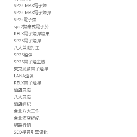
SP2s MAX電子煙
SP2s MAX電子煙彈
SP2s電子煙
sps2拋棄式電子菸
RELX電子煙彈糖果
SP2S電子煙彈
八大兼職打工
SP2S煙彈
SP2S電子煙主機
東京魔盒電子煙彈
LANA煙彈
RELX電子煙彈
酒店兼職
八大兼職
酒店經紀
台北八大工作
台北酒店經紀
網路行銷
SEO搜尋引擎優化