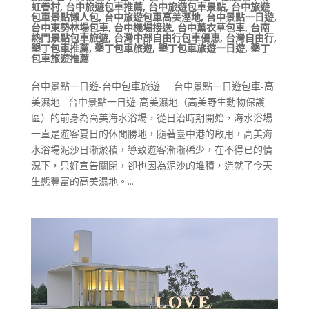
虹眷村
,
台中旅遊包車推薦
,
台中旅遊包車景點
,
台中旅遊
包車景點懶人包
,
台中旅遊包車高美溼地
,
台中景點一日遊
,
台中東勢林場包車
,
台中機場接送
,
台中薰衣草包車
,
台南
熱門景點包車旅遊
,
台灣中部自由行包車優惠
,
台灣自由行
,
墾丁包車推薦
,
墾丁包車旅遊
,
墾丁包車旅遊一日遊
,
墾丁
包車旅遊推薦
台中景點一日遊-台中包車旅遊 台中景點一日遊包車-高
美濕地 台中景點一日遊-高美濕地（高美野生動物保護
區）的前身為高美海水浴場，從日治時期開始，海水浴場
一直是遊客夏日的休閒勝地，隨著臺中港的啟用，高美海
水浴場泥沙日漸淤積，導致遊客漸漸稀少，在不得已的情
況下，只好宣告關閉，卻也因為泥沙的堆積，造就了今天
生態豐富的高美濕地。...