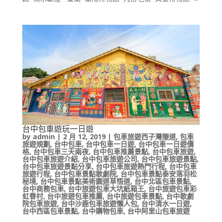
台中包車遊玩一日遊
by
admin
|
2 月 12, 2019
|
包車旅遊西子灣隧道
,
包車
旅遊規劃
,
台中包車
,
台中包車一日遊
,
台中包車一日遊價
格
,
台中包車三天兩夜
,
台中包車推薦景點
,
台中包車旅遊
,
台中包車旅遊介紹
,
台中包車旅遊公司
,
台中包車旅遊景點
,
台中包車旅遊景點分享
,
台中包車旅遊熱門行程
,
台中包車
旅遊行程
,
台中包車景點歌劇院
,
台中包車景點泰安落羽松
秘境
,
台中包車景點美術園道草悟道
,
台中北區包車景點
,
台中商務包車
,
台中旅遊包車大坑紙箱王
,
台中旅遊包車彩
虹眷村
,
台中旅遊包車推薦
,
台中旅遊包車景點
,
台中歌劇
院包車旅遊
,
台中沙鹿包車旅遊懶人包
,
台中清水一日遊
,
台中西區包車景點
,
台中購物包車
,
台中阿里山包車旅遊