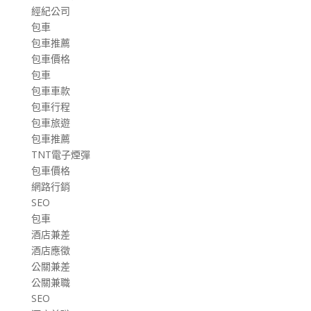
經紀公司
包車
包車推薦
包車價格
包車
包車車款
包車行程
包車旅遊
包車推薦
TNT電子煙彈
包車價格
網路行銷
SEO
包車
酒店兼差
酒店應徵
公關兼差
公關兼職
SEO