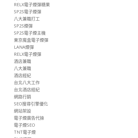
RELX電子煙彈糖果
SP2S電子煙彈
八大兼職打工
SP2S煙彈
SP2S電子煙主機
東京魔盒電子煙彈
LANA煙彈
RELX電子煙彈
酒店兼職
八大兼職
酒店經紀
台北八大工作
台北酒店經紀
網路行銷
SEO搜尋引擎優化
網站架設
電子煙廣告代操
電子煙SEO
TNT電子煙