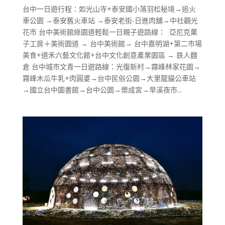
台中一日遊行程：如光山寺+泰安國小落羽松秘境→追火
車公園 →泰安舊火車站 →泰安老街-日進肉舖→中社觀光
花市 台中美術館綠園道輕鬆一日親子遊路線： 亞尼克菓
子工房＋美術園道 → 台中美術館→ 台中嘉明湖+第二市場
美食+道禾六藝文化館+台中文化創意產業園區 → 鉄人麵
倉 台中城市文青一日遊路線：光復新村→霧峰林家花園→
霧峰木瓜牛乳+肉圓婆→台中民俗公園→大里龍貓公車站
→國立台中圖書館→台中公園→樂成宮→旱溪夜市...