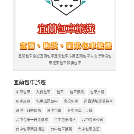
宜蘭包車旅遊宜蘭包車宜蘭包車推薦宜蘭包車自由行礁溪包
車羅東包車蘇澳包車
宜蘭包車旅遊
中部包車
九份包車
包車
包車價格
包車推薦
包車旅遊
包車旅遊台中
南投包車
南投清境農場包車
台中一日遊價格
台中包車
台中包車一日遊
台中包車一日遊價格
台中包車價格
台中包車公司
台中包車商務接送
台中包車推薦
台中包車旅遊