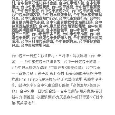
村
,
台中包車妖怪村森林會館
,
台中包車懶人包
,
台中包車
接送
,
台中包車接送費用
,
台中包車推薦
,
台中包車推薦景
點
,
台中包車旅遊
,
台中包車旅遊公司
,
台中包車旅遊推薦
,
台中包車旅遊攻略
,
台中包車旅遊景點
,
台中包車旅遊景點
分享
,
台中包車旅遊熱門行程
,
台中包車旅遊行程
,
台中包
車景點東豐綠色走廊
,
台中包車景點梧棲出海觀日落
,
台中
包車景點歌劇院
,
台中包車景點泰安落羽松秘境
,
台中包車
景點美術園道草悟道
,
台中商務包車
,
台中市包車
,
台中市
包車一日遊
,
台中市包車多日遊
,
台中市包車推薦
,
台中旅
遊包車景點
,
台中旅遊包車景點懶人包
,
台中旅遊包車高美
溼地
,
台中日月潭包車旅遊
,
台中景點包車
,
台中景點旅遊
包車
,
台中東勢林場包車
台中包車一日遊：彩虹眷村、日月潭、清境農場（台中出
發） － 台中旅遊包車路線參考｜台中一日遊包車旅遊 －
§ 台中包車旅遊Ａ路線『市區經典X網美必追』 台中包車
一日遊集合點→ 筏子溪-彩虹眷村-勤美商圈&美術館(午餐
推薦)-I’m Talato我是塔拉朵-道禾六藝演武場-彩繪動漫巷-
柳川藍帶水岸 § 台中包車旅遊Ｂ路線『高美濕地X美景必
追』 台中包車一日遊集合點→ 台中歌劇院-蔦屋書局-審計
新村(午餐推薦)-沙鹿夢想街-九天黑森林-好好聚落&好好小
館-高美濕地 §...