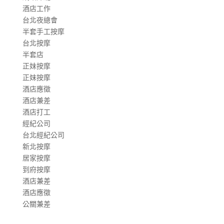
酒店工作
台北夜總會
半套手工按摩
台北按摩
半套店
正妹按摩
正妹按摩
酒店應徵
酒店兼差
酒店打工
經紀公司
台北經紀公司
新北按摩
居家按摩
到府按摩
酒店兼差
酒店應徵
公關兼差