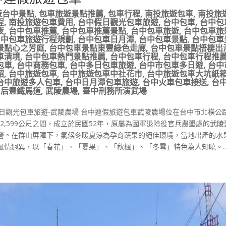
遊台中景點
,
包車旅遊景點推薦
,
包車行程
,
南投旅遊包車
,
南投旅
程
,
南投旅遊包車費用
,
台中假日觀光包車旅遊
,
台中包車
,
台中包
夜
,
台中包車推薦
,
台中包車推薦景點
,
台中包車旅遊
,
台中包車旅
台中包車旅遊行程規劃
,
台中包車日月潭
,
台中包車景點
,
台中包車
景點心之芳庭
,
台中包車景點東豐綠色走廊
,
台中包車景點梧棲出
車清境
,
台中包車熱門景點推薦
,
台中包車行程
,
台中包車行程推
包車
,
台中商務包車
,
台中多日包車旅遊
,
台中市包車多日遊
,
台中
紹
,
台中旅遊包車
,
台中旅遊包車中社花市
,
台中旅遊包車大坑紙
台中旅遊多人包車
,
台中日月潭包車旅遊
,
台中火車包車接送
,
台
,
后豐鐵馬道
,
武陵農場
,
臺中刑務所演武場
日觀光包車旅遊-武陵農場 台中連假旅遊包車武陵農場位在台中市北橫公
0至2,599公尺之間，成立於民國52年，原屬為國軍退除役官兵農墾處的武陵
營。在群山屏障下，氣候冬暖夏涼為孕育蔬果的絕佳環境，當地出產的水
情迥異，以「春花」、「夏果」、「秋楓」、「冬雪」特色為人知曉。..