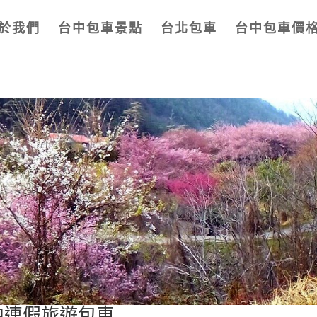
於我們
台中包車景點
台北包車
台中包車價
中連假旅遊包車