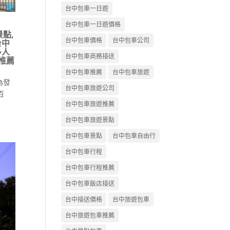
台中包車一日遊
台中包車一日遊價格
景點
,
台中包車價格
台中包車公司
台中
多人
台中包車商務接送
推薦
台中包車推薦
台中包車旅遊
為發
台中包車旅遊公司
百
台中包車旅遊推薦
台中包車旅遊景點
台中包車景點
台中包車自由行
台中包車行程
台中包車行程推薦
台中包車飯店接送
台中接送價格
台中旅遊包車
台中旅遊包車推薦