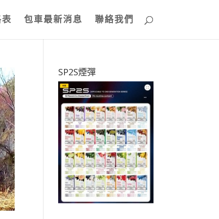
格表
包車最新消息
聯絡我們
SP2S煙彈