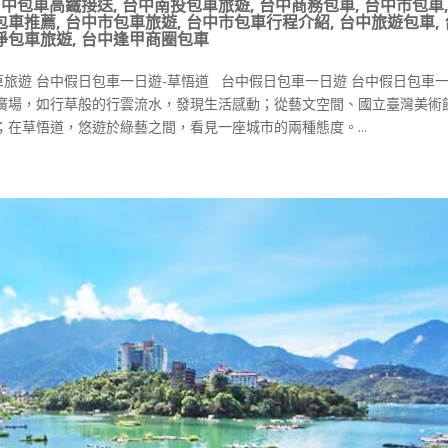
台中包車高鐵接送
,
台中南投包車旅遊
,
台中商務包車
,
台中市包車
包車推薦
,
台中市包車旅遊
,
台中市包車行程介紹
,
台中旅遊包車
,
淨包車旅遊
,
台中逢甲商圈包車
車旅遊 台中假日包車一日遊-草悟道 台中假日包車一日遊 台中假日包車
廣場，如行草般的行雲流水，發現生活感動；從藝文空間、國立臺灣美術
在草悟道，悠遊於綠藝之間，看見一座城市的兩種態度。...