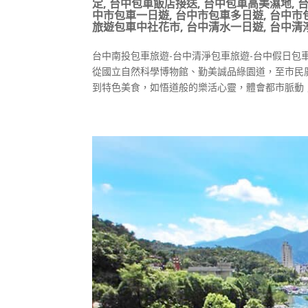
定
,
台中包車飯店接送
,
台中包車高美濕地
,
中市包車一日遊
,
台中市包車多日遊
,
台中市
旅遊包車中社花市
,
台中清水一日遊
,
台中清
台中南投包車旅遊-台中清淨包車旅遊-台中假日包
從國立自然科學博物館、勤美誠品綠園道，至市民
到特色美食，如悟道般的樂活心靈，體會都市脈動；