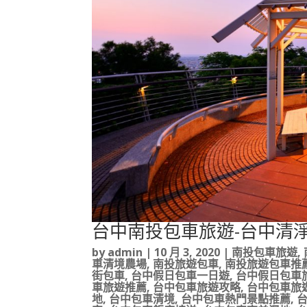
台中南投包車旅遊-台中清
by
admin
|
10 月 3, 2020
|
南投包車旅遊
,
車清境農場
,
南投旅遊包車
,
南投旅遊包車推
街包車
,
台中假日包車一日遊
,
台中假日包車
車旅遊推薦
,
台中包車旅遊攻略
,
台中包車旅
地
,
台中包車清境
,
台中包車熱門景點推薦
,