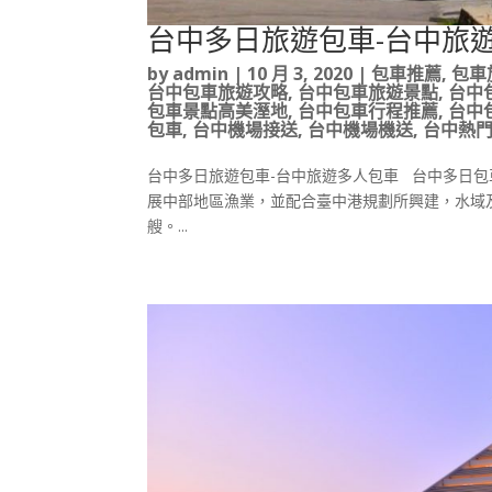
台中多日旅遊包車-台中旅
by
admin
|
10 月 3, 2020
|
包車推薦
,
包車
台中包車旅遊攻略
,
台中包車旅遊景點
,
台中
包車景點高美溼地
,
台中包車行程推薦
,
台中
包車
,
台中機場接送
,
台中機場機送
,
台中熱
台中多日旅遊包車-台中旅遊多人包車 台中多日包
展中部地區漁業，並配合臺中港規劃所興建，水域
艘。...