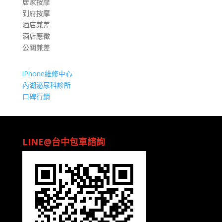
居家按摩
到府按摩
酒店兼差
酒店應徵
公關兼差
iPhone維修中心
內湖泌尿科診所
口碑行銷
LINE@台中包車諮詢