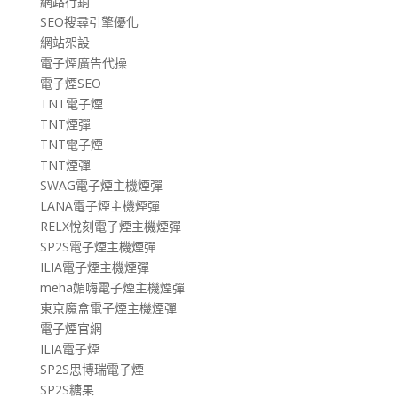
網路行銷
SEO搜尋引擎優化
網站架設
電子煙廣告代操
電子煙SEO
TNT電子煙
TNT煙彈
TNT電子煙
TNT煙彈
SWAG電子煙主機煙彈
LANA電子煙主機煙彈
RELX悅刻電子煙主機煙彈
SP2S電子煙主機煙彈
ILIA電子煙主機煙彈
meha媚嗨電子煙主機煙彈
東京魔盒電子煙主機煙彈
電子煙官網
ILIA電子煙
SP2S思博瑞電子煙
SP2S糖果