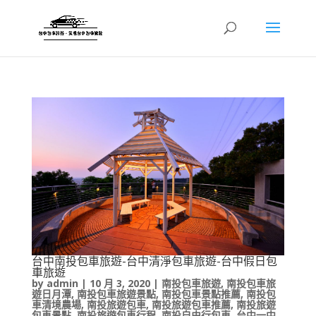
台中南投包車旅遊-台中清淨包車旅遊-台中假日包
車旅遊
by
admin
|
10 月 3, 2020
|
南投包車旅遊
,
南投包車旅
遊日月潭
,
南投包車旅遊景點
,
南投包車景點推薦
,
南投包
車清境農場
,
南投旅遊包車
,
南投旅遊包車推薦
,
南投旅遊
包車景點
,
南投旅遊包車行程
,
南投自由行包車
,
台中一中