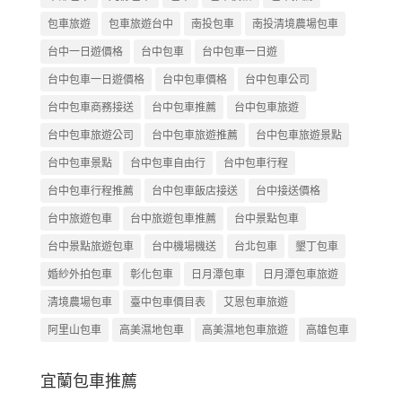
包車旅遊
包車旅遊台中
南投包車
南投清境農場包車
台中一日遊價格
台中包車
台中包車一日遊
台中包車一日遊價格
台中包車價格
台中包車公司
台中包車商務接送
台中包車推薦
台中包車旅遊
台中包車旅遊公司
台中包車旅遊推薦
台中包車旅遊景點
台中包車景點
台中包車自由行
台中包車行程
台中包車行程推薦
台中包車飯店接送
台中接送價格
台中旅遊包車
台中旅遊包車推薦
台中景點包車
台中景點旅遊包車
台中機場機送
台北包車
墾丁包車
婚紗外拍包車
彰化包車
日月潭包車
日月潭包車旅遊
清境農場包車
臺中包車價目表
艾恩包車旅遊
阿里山包車
高美濕地包車
高美濕地包車旅遊
高雄包車
宜蘭包車推薦