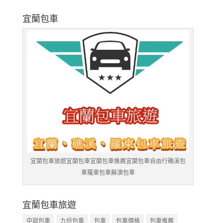
宜蘭包車
宜蘭包車旅遊宜蘭包車宜蘭包車推薦宜蘭包車自由行礁溪包
車羅東包車蘇澳包車
宜蘭包車旅遊
中部包車
九份包車
包車
包車價格
包車推薦