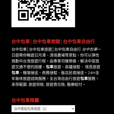
台中包車│台中包車旅遊│台中包車自由行
台中包車│台中包車旅遊│台中包車自由行
台中包車
一
日遊帶你暢遊日月潭、清境農場等景點，你可以彈性
規劃中台灣旅遊行程，由專業司機帶路，解決中部旅
遊交通不便的困擾、
包車
旅遊、高鐵接駁、 環島旅遊
包車
、機場接送、商務接駁、飯店民宿接送。24H全
年無休旅遊諮詢服務。全台灣自由行旅遊
包車
服務。
承保範圍: 旅遊保險, 旅遊責任險, 醫療給付。
台中包車推薦
台
中