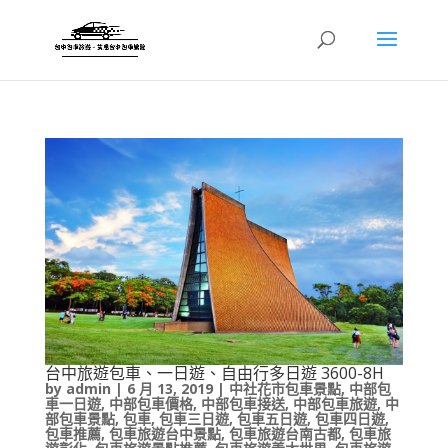
台中旅遊包車、一日遊、自由行多日遊 3600-8H
by
admin
|
6 月 13, 2019
|
中社花市包車景點
,
中部包
車一日遊
,
中部包車價格
,
中部包車接送
,
中部包車旅遊
,
中
部包車景點
,
包車
,
包車三日遊
,
包車五日遊
,
包車四日遊
,
包車推薦
,
包車旅遊台中景點
,
包車旅遊台南古都
,
包車旅