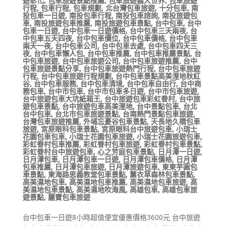
遊彰化
,
包車旅遊景點推薦
,
包車旅遊義大世界
,
包車旅遊
行程
,
包車行程
,
包車規劃
,
北台灣包車旅遊
,
十分包車
,
南
投包車一日遊
,
南投包車行程
,
南投包車諮詢
,
南投旅遊包
車
,
南投旅遊包車推薦
,
南投旅遊包車景點
,
台中包車
,
台中
包車一日遊
,
台中包車一日遊價格
,
台中包車三天兩夜
,
台
中包車五天四夜
,
台中包車價位
,
台中包車價格
,
台中包車
兩天一夜
,
台中包車公司
,
台中包車去處
,
台中包車四天三
夜
,
台中包車懶人包
,
台中包車推薦
,
台中包車推薦景點
,
台
中包車旅遊
,
台中包車旅遊公司
,
台中包車旅遊推薦
,
台中
包車旅遊景點分享
,
台中包車旅遊熱門行程
,
台中包車旅遊
行程
,
台中包車旅遊行程規劃
,
台中包車景點高美溼地秋紅
谷
,
台中包車服務
,
台中包車清境
,
台中包車自由行
,
台中商
務包車
,
台中市包車
,
台中市包車多日遊
,
台中市包車旅遊
,
台中旅遊包車大坑紙箱王
,
台中旅遊包車彩虹眷村
,
台中旅
遊包車景點
,
台中旅遊包車高美溼地
,
台中景點包車
,
台北
台中包車
,
台北市包車旅遊景點
,
台南熱門景點包車旅遊
,
台灣包車旅遊推薦
,
外埔忘憂谷包車景點
,
天長地久橋包車
旅遊
,
宮原眼科包車景點
,
宮原眼科台中旅遊包車
,
小瑞士
花園包車包車
,
小瑞士花園包車旅遊
,
小瑞士花園旅遊包車
,
彩虹眷村包車推薦
,
彩虹眷村包車旅遊
,
彩虹眷村包車景點
,
彩虹眷村台中旅遊包車
,
心之芳庭包車景點
,
日月潭一日遊
,
日月潭包車
,
日月潭包車一日遊
,
日月潭包車價格
,
日月潭
包車推薦
,
日月潭包車旅遊
,
日月潭旅遊包車
,
東東芋圓包
車景點
,
東海路思義教堂包車景點
,
薰衣草森林包車景點
,
高美濕地包車
,
高美濕地包車推薦
,
高美濕地包車旅遊
,
高
美濕地包車景點
,
高美濕地吹海風
,
高雄包車
,
高雄包車旅
遊景點
,
麗寶包車旅遊
台中包車一日遊8小時超值便宜優惠價格3600元 台中旅遊