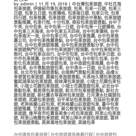
by
admin
|
11 月 19, 2018
|
中台灣包車旅遊
,
中社花海
包車旅遊
,
伊達紹市集包車旅遊
,
包車
,
包車一日遊
,
包車三
日遊
,
包車五日遊
,
包車價格
,
包車兩日遊
,
包車公司
,
包車
四日遊
,
包車推薦
,
包車旅遊
,
包車旅遊台中景點
,
包車旅遊
景點推薦
,
包車行程
,
十分包車
,
南投包車旅遊景點
,
台中下
午茶
,
台中包車
,
台中包車一日遊
,
台中包車一日遊價格
,
台
中包車三天兩夜
,
台中包車五天四夜
,
台中包車價格
,
台中
包車兩天一夜
,
台中包車公司
,
台中包車推薦
,
台中包車推
薦公司
,
台中包車推薦景點
,
台中包車旅遊
,
台中包車旅遊
公司
,
台中包車旅遊推薦
,
台中包車旅遊景點分享
,
台中包
車旅遊熱門行程
,
台中包車旅遊行程規劃
,
台中包車桃米生
態村
,
台中包車自由行
,
台中市包車
,
台中市包車多日遊
,
台
中市包車推薦
,
台中市包車行程介紹
,
台中彰化包車
,
台中
彰化包車旅遊
,
台中旅遊包車
,
台中旅遊包車推薦
,
台中景
點包車
,
台中景點旅遊包車
,
台中清水一日遊
,
台北台中包
車
,
台北市包車旅遊景點
,
台南熱門景點包車旅遊
,
品嚐火
車便當包車旅遊
,
嘉義包車旅遊景點
,
天長地久橋包車旅遊
,
奮起湖車站包車旅遊
,
姐妹潭包車旅遊
,
小瑞士花園包車包
車
,
小瑞士花園包車旅遊
,
小瑞士花園旅遊包車
,
必去台中
景點包車
,
慈恩塔包車旅遊
,
新北市包車旅遊景點
,
新社古
堡包車旅遊
,
新社薰衣草森林包車旅遊
,
日月潭水社碼頭包
車旅遊
,
武廟包車旅遊
,
沼平車站包車旅遊
,
百菇莊包車旅
遊
,
老英格蘭山莊包車
,
老英格蘭山莊旅遊包車
,
臺中包車
旅遊推薦
,
艾恩包車旅遊
,
蔣公教堂包車旅遊
,
逢甲夜市包
車旅遊
,
逢甲夜市吃寶島美食小吃包車旅遊
,
阿里山包車旅
遊
,
阿里山晚霞包車旅遊
,
阿里山神木步道包車旅遊
,
雲林
包車旅遊景點
,
高美濕地包車旅遊
,
高雄包車
台中環島包車旅遊│台中旅遊環島推薦行程│台中旅遊包