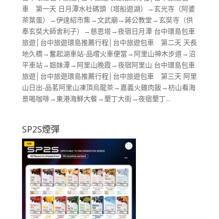
車 第一天 日月潭水社碼頭（塔船遊湖）→玄光寺（阿婆
茶葉蛋）→伊達紹市集→文武廟→蔣公教堂→玄奘寺（供
奉玄奘大師舍利子）→慈恩塔→夜宿日月潭 台中環島包車
旅遊│台中旅遊環島推薦行程│台中旅遊包車 第二天 天長
地久橋→奮起湖車站-品嚐火車便當→阿里山神木步道→沼
平車站→姐妹潭→阿里山晚霞→夜宿阿里山 台中環島包車
旅遊│台中旅遊環島推薦行程│台中旅遊包車 第三天 阿里
山日出-品茗阿里山凍頂烏龍茶→嘉義火雞肉飯→枋山看海
景喝咖啡→東港海鮮大餐→墾丁大街→夜宿墾丁...
SP2S煙彈