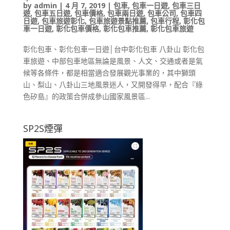
by
admin
|
4 月 7, 2019
|
包車
,
包車一日遊
,
包車三日
遊
,
包車五日遊
,
包車價格
,
包車兩日遊
,
包車公司
,
包車四
日遊
,
包車旅遊彰化
,
包車旅遊景點推薦
,
包車行程
,
彰化包
車一日遊
,
彰化包車價格
,
彰化包車推薦
,
彰化包車旅遊
彰化包車、彰化包車一日遊│台中彰化包車 八卦山 彰化包
車旅遊、中部包車地區無論是風景、人文、交通或者是氣
候等各條件，都是相當適合發展觀光事業的，其中獅頭
山、梨山、八卦山三地風景迷人，又開發得早，配合『綠
色矽島』的政策合併成參山國家風景區...
SP2S煙彈