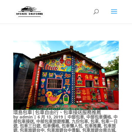
環島包車│包車自由行、包車接送服務推薦
by
admin
|
6 月 13, 2019
|
中部包車
,
中部包車價格
,
中
部包車接送
,
中部包車旅遊推薦
,
九份包車
,
包車
,
包車一日
遊
,
包車三日遊
,
包車價格
,
包車懶人包
,
包車推薦
,
包車旅
遊
,
包車旅遊台中
,
包車旅遊台中景點
,
包車旅遊台南古城
,