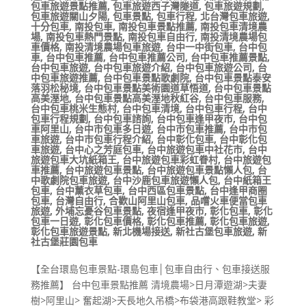
包車旅遊景點推薦
,
包車旅遊西子灣隧道
,
包車旅遊規劃
,
包車旅遊關山夕陽
,
包車景點
,
包車行程
,
北台灣包車旅遊
,
十分包車
,
南投包車
,
南投包車景點推薦
,
南投包車清境農
場
,
南投包車熱門景點
,
南投包車自由行
,
南投清境農場包
車價格
,
南投清境農場包車旅遊
,
台中一中街包車
,
台中包
車
,
台中包車推薦
,
台中包車推薦公司
,
台中包車推薦景點
,
台中包車旅遊
,
台中包車旅遊介紹
,
台中包車旅遊公司
,
台
中包車旅遊推薦
,
台中包車景點歌劇院
,
台中包車景點泰安
落羽松秘境
,
台中包車景點美術園道草悟道
,
台中包車景點
高美溼地
,
台中包車景點高美溼地秋紅谷
,
台中包車服務
,
台中包車桃米生態村
,
台中包車清境
,
台中包車行程
,
台中
包車行程規劃
,
台中包車諮詢
,
台中包車逢甲夜市
,
台中包
車阿里山
,
台中市包車多日遊
,
台中市包車推薦
,
台中市包
車旅遊
,
台中市包車行程介紹
,
台中彰化包車
,
台中彰化包
車旅遊
,
台中心之芳庭包車
,
台中旅遊包車中社花市
,
台中
旅遊包車大坑紙箱王
,
台中旅遊包車彩虹眷村
,
台中旅遊包
車推薦
,
台中旅遊包車景點
,
台中旅遊包車景點懶人包
,
台
中歌劇院包車旅遊
,
台中沙鹿包車旅遊懶人包
,
台中紙箱王
包車
,
台中薰衣草包車
,
台中西區包車景點
,
台中逢甲商圈
包車
,
台灣自由行
,
合歡山阿里山包車
,
品嚐火車便當包車
旅遊
,
外埔忘憂谷包車景點
,
夜宿逢甲夜市
,
彰化包車
,
彰化
包車一日遊
,
彰化包車價格
,
彰化包車推薦
,
彰化包車旅遊
,
彰化包車旅遊景點
,
新北機場接送
,
新社古堡包車旅遊
,
新
社古堡莊園包車
【全台環島包車景點-環島包車│包車自由行、包車接送服
務推薦】 台中包車景點推薦 清境農場>日月潭遊湖>夫妻
樹>阿里山> 奮起湖>天長地久吊橋>布袋港高跟鞋教堂> 彩