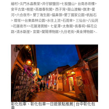
繪村>北門水晶教堂>井仔腳鹽田>七股鹽山> 台南赤崁樓>
安平古堡>樹屋>高雄春秋閣> 西子灣>鼓山渡輪>旗津>愛
河>六合夜市> 墾丁海生館>貓鼻頭>墾丁國家公園>帆船石
> 燈塔>>台東森林公園>水往上流>石雨傘> 三仙台>八仙洞
>花蓮夜市>>花蓮港賞鯨> 七星潭>太魯閣>長春祠>蘇花公
路>清水斷崖> 宜蘭>蘭陽博物館>九份老街>黃金博物館>...
彰化包車、彰化包車一日遊景點推薦│台中彰化包
車