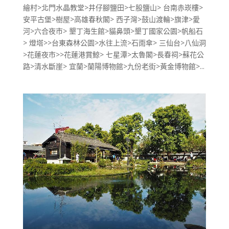
繪村>北門水晶教堂>井仔腳鹽田>七股鹽山> 台南赤崁樓>
安平古堡>樹屋>高雄春秋閣> 西子灣>鼓山渡輪>旗津>愛
河>六合夜市> 墾丁海生館>貓鼻頭>墾丁國家公園>帆船石
> 燈塔>>台東森林公園>水往上流>石雨傘> 三仙台>八仙洞
>花蓮夜市>>花蓮港賞鯨> 七星潭>太魯閣>長春祠>蘇花公
路>清水斷崖> 宜蘭>蘭陽博物館>九份老街>黃金博物館>...