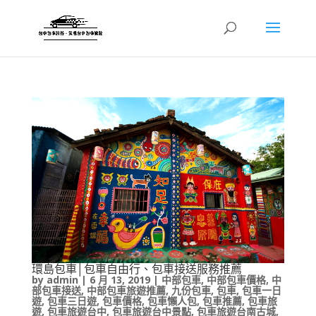
環島包車│包車自由行、包車接送服務推薦
by
admin
|
6 月 13, 2019
|
中部包車
,
中部包車價格
,
中
部包車接送
,
中部包車旅遊推薦
,
九份包車
,
包車
,
包車一日
遊
,
包車三日遊
,
包車價格
,
包車懶人包
,
包車推薦
,
包車旅
遊
,
包車旅遊台中
,
包車旅遊台中景點
,
包車旅遊台南古城
,