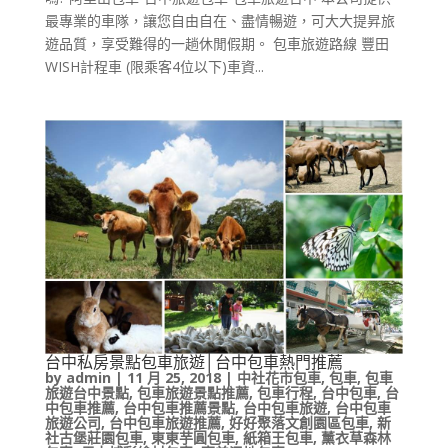
最專業的車隊，讓您自由自在、盡情暢遊，可大大提昇旅
遊品質，享受難得的一趟休閒假期。 包車旅遊路線 豐田
WISH計程車 (限乘客4位以下)車資...
台中私房景點包車旅遊│台中包車熱門推薦
by
admin
|
11 月 25, 2018
|
中社花市包車
,
包車
,
包車
旅遊台中景點
,
包車旅遊景點推薦
,
包車行程
,
台中包車
,
台
中包車推薦
,
台中包車推薦景點
,
台中包車旅遊
,
台中包車
旅遊公司
,
台中包車旅遊推薦
,
好好聚落文創園區包車
,
新
社古堡莊園包車
,
東東芋圓包車
,
紙箱王包車
,
薰衣草森林