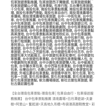
包車旅遊景點推薦
,
包車旅遊西子灣隧道
,
包車旅遊規劃
,
包車旅遊關山夕陽
,
包車景點
,
包車行程
,
北台灣包車旅遊
,
十分包車
,
南投包車
,
南投包車景點推薦
,
南投包車清境農
場
,
南投包車熱門景點
,
南投包車自由行
,
南投清境農場包
車價格
,
南投清境農場包車旅遊
,
台中一中街包車
,
台中包
車
,
台中包車推薦
,
台中包車推薦公司
,
台中包車推薦景點
,
台中包車旅遊
,
台中包車旅遊介紹
,
台中包車旅遊公司
,
台
中包車旅遊推薦
,
台中包車景點歌劇院
,
台中包車景點泰安
落羽松秘境
,
台中包車景點美術園道草悟道
,
台中包車景點
高美溼地
,
台中包車景點高美溼地秋紅谷
,
台中包車服務
,
台中包車桃米生態村
,
台中包車清境
,
台中包車行程
,
台中
包車行程規劃
,
台中包車諮詢
,
台中包車逢甲夜市
,
台中包
車阿里山
,
台中市包車多日遊
,
台中市包車推薦
,
台中市包
車旅遊
,
台中市包車行程介紹
,
台中彰化包車
,
台中彰化包
車旅遊
,
台中心之芳庭包車
,
台中旅遊包車中社花市
,
台中
旅遊包車大坑紙箱王
,
台中旅遊包車彩虹眷村
,
台中旅遊包
車推薦
,
台中旅遊包車景點
,
台中旅遊包車景點懶人包
,
台
中歌劇院包車旅遊
,
台中沙鹿包車旅遊懶人包
,
台中紙箱王
包車
,
台中薰衣草包車
,
台中西區包車景點
,
台中逢甲商圈
包車
,
台灣自由行
,
合歡山阿里山包車
,
品嚐火車便當包車
旅遊
,
外埔忘憂谷包車景點
,
夜宿逢甲夜市
,
彰化包車
,
彰化
包車一日遊
,
彰化包車價格
,
彰化包車推薦
,
彰化包車旅遊
,
彰化包車旅遊景點
,
新北機場接送
,
新社古堡包車旅遊
,
新
社古堡莊園包車
【全台環島包車景點-環島包車│包車自由行、包車接送服
務推薦】 台中包車景點推薦 清境農場>日月潭遊湖>夫妻
樹>阿里山> 奮起湖>天長地久吊橋>布袋港高跟鞋教堂> 彩