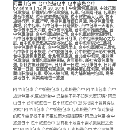
阿里山包車-台中旅遊包車-包車旅遊台中
by
admin
|
12 月 28, 2018
|
中台灣包車旅遊
,
中社花海
包車旅遊
,
伊達紹市集包車旅遊
,
包車
,
包車兩日遊
,
包車旅
遊台中景點
,
包車旅遊景點推薦
,
包車旅遊義大世界
,
包車
旅遊行程
,
包車行程
,
南投包車旅遊日月潭
,
南投包車清境
農場
,
台中包車
,
台中包車一日遊價格
,
台中包車三天兩夜
,
台中包車五天四夜
,
台中包車推薦
,
台中包車推薦景點
,
台
中包車旅遊
,
台中包車旅遊公司
,
台中包車旅遊宮原眼科
,
台中包車旅遊推薦
,
台中包車日月潭
,
台中包車景點心之芳
庭
,
台中包車景點高美溼地秋紅谷
,
台中包車桃米生態村
,
台中包車逢甲夜市
,
台中包車阿里山
,
台中包車鹿港天后宮
,
台中彰化包車旅遊
,
台中旅遊包車
,
台中旅遊包車彩虹眷村
,
台中旅遊包車景點
,
台北包車旅遊
,
台北台中包車
,
姐妹潭
包車旅遊
,
宜蘭包車旅遊景點
,
宮原眼科
,
新社古堡包車旅
遊
,
新社古堡莊園包車
,
日月潭一日遊
,
日月潭包車
,
日月潭
包車一日遊
,
百菇莊包車旅遊
,
老英格蘭山莊包車
,
老英格
蘭山莊旅遊包車
,
香港人遊台灣
,
馬力埔彩繪村包車
,
高美
濕地包車
,
高美濕地包車旅遊
阿里山包車-台中旅遊包車-包車旅遊台中 阿里山包車-台中
旅遊包車-包車旅遊台中 您路線不熟不知道怎麼玩嗎? 阿里
山包車-台中旅遊包車-包車旅遊台中 您長程開車會覺得疲
累嗎? 阿里山包車-台中旅遊包車-包車旅遊台中 每到旅遊
的旺季總是找不到停車位而大傷腦筋嗎? 阿里山包車-台中
旅遊包車-包車旅遊台中 您有租車及愛車需承擔風險之憂
嗎? 阿里山包車-台中旅遊包車-包車旅遊台中 本公司提供