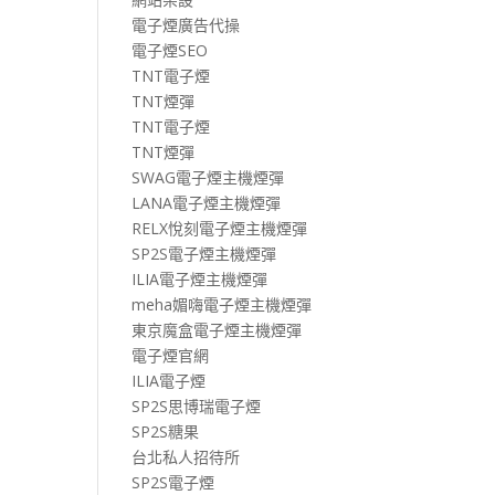
電子煙廣告代操
電子煙SEO
TNT電子煙
TNT煙彈
TNT電子煙
TNT煙彈
SWAG電子煙主機煙彈
LANA電子煙主機煙彈
RELX悅刻電子煙主機煙彈
SP2S電子煙主機煙彈
ILIA電子煙主機煙彈
meha媚嗨電子煙主機煙彈
東京魔盒電子煙主機煙彈
電子煙官網
ILIA電子煙
SP2S思博瑞電子煙
SP2S糖果
台北私人招待所
SP2S電子煙