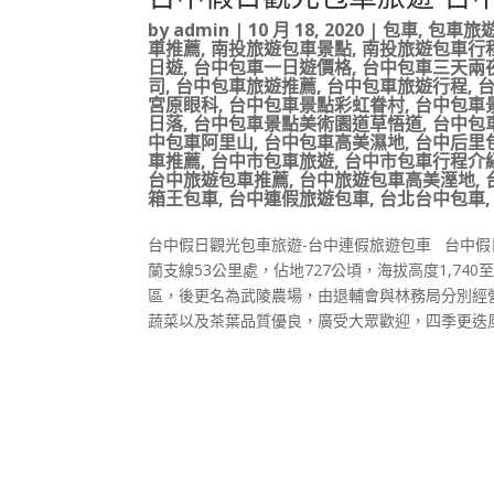
by
admin
|
10 月 18, 2020
|
包車
,
包車旅
車推薦
,
南投旅遊包車景點
,
南投旅遊包車行
日遊
,
台中包車一日遊價格
,
台中包車三天兩
司
,
台中包車旅遊推薦
,
台中包車旅遊行程
,
宮原眼科
,
台中包車景點彩虹眷村
,
台中包車
日落
,
台中包車景點美術園道草悟道
,
台中包
中包車阿里山
,
台中包車高美濕地
,
台中后里
車推薦
,
台中市包車旅遊
,
台中市包車行程介
台中旅遊包車推薦
,
台中旅遊包車高美溼地
,
箱王包車
,
台中連假旅遊包車
,
台北台中包車
台中假日觀光包車旅遊-台中連假旅遊包車 台中假
蘭支線53公里處，佔地727公頃，海拔高度1,74
區，後更名為武陵農場，由退輔會與林務局分別經
蔬菜以及茶葉品質優良，廣受大眾歡迎，四季更迭風