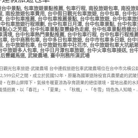
遊台中景點
,
包車旅遊景點推薦
,
包車行程
,
南投旅遊包車
,
南投旅
程
,
南投旅遊包車費用
,
台中假日觀光包車旅遊
,
台中包車
,
台中包
夜
,
台中包車推薦
,
台中包車推薦景點
,
台中包車旅遊
,
台中包車旅
台中包車旅遊行程規劃
,
台中包車日月潭
,
台中包車景點
,
台中包車
景點心之芳庭
,
台中包車景點東豐綠色走廊
,
台中包車景點梧棲出
車清境
,
台中包車熱門景點推薦
,
台中包車行程
,
台中包車行程推
包車
,
台中商務包車
,
台中多日包車旅遊
,
台中市包車多日遊
,
台中
紹
,
台中旅遊包車
,
台中旅遊包車中社花市
,
台中旅遊包車大坑紙
台中旅遊多人包車
,
台中日月潭包車旅遊
,
台中火車包車接送
,
台
,
后豐鐵馬道
,
武陵農場
,
臺中刑務所演武場
日觀光包車旅遊-武陵農場 台中連假旅遊包車武陵農場位在台中市北橫公
0至2,599公尺之間，成立於民國52年，原屬為國軍退除役官兵農墾處的武陵
營。在群山屏障下，氣候冬暖夏涼為孕育蔬果的絕佳環境，當地出產的水
情迥異，以「春花」、「夏果」、「秋楓」、「冬雪」特色為人知曉。..