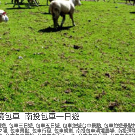
鏡包車│南投包車一日遊
日遊
,
包車三日遊
,
包車五日遊
,
包車旅遊台中景點
,
包車旅遊景點
夕陽
,
包車景點
,
包車行程
,
包車規劃
,
南投包車清境農場
,
南投清