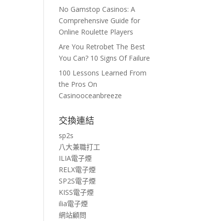
No Gamstop Casinos: A
Comprehensive Guide for
Online Roulette Players
Are You Retrobet The Best
You Can? 10 Signs Of Failure
100 Lessons Learned From
the Pros On
Casinooceanbreeze
交換連結
sp2s
八大兼職打工
ILIA電子煙
RELX電子煙
SP2S電子煙
KISS電子煙
ilia電子煙
網站顧問