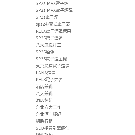
SP2s MAX電子煙
SP2s MAX電子煙彈
SP2s電子煙
sps2拋棄式電子菸
RELX電子煙彈糖果
SP2S電子煙彈
八大兼職打工
SP2S煙彈
SP2S電子煙主機
東京魔盒電子煙彈
LANA煙彈
RELX電子煙彈
酒店兼職
八大兼職
酒店經紀
台北八大工作
台北酒店經紀
網路行銷
SEO搜尋引擎優化
網站架設