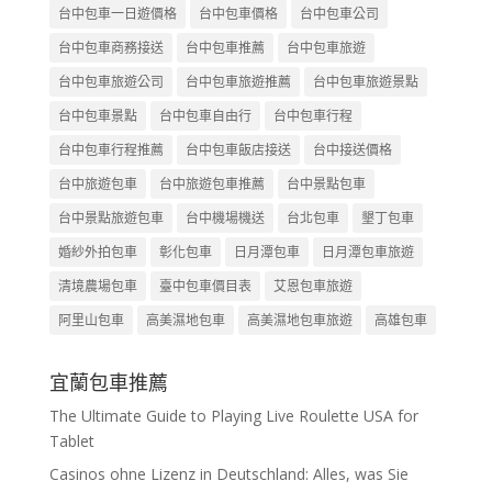
台中包車一日遊價格
台中包車價格
台中包車公司
台中包車商務接送
台中包車推薦
台中包車旅遊
台中包車旅遊公司
台中包車旅遊推薦
台中包車旅遊景點
台中包車景點
台中包車自由行
台中包車行程
台中包車行程推薦
台中包車飯店接送
台中接送價格
台中旅遊包車
台中旅遊包車推薦
台中景點包車
台中景點旅遊包車
台中機場機送
台北包車
墾丁包車
婚紗外拍包車
彰化包車
日月潭包車
日月潭包車旅遊
清境農場包車
臺中包車價目表
艾恩包車旅遊
阿里山包車
高美濕地包車
高美濕地包車旅遊
高雄包車
宜蘭包車推薦
The Ultimate Guide to Playing Live Roulette USA for
Tablet
Casinos ohne Lizenz in Deutschland: Alles, was Sie