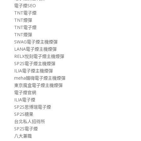
電子煙SEO
TNT電子煙
TNT煙彈
TNT電子煙
TNT煙彈
SWAG電子煙主機煙彈
LANA電子煙主機煙彈
RELX悅刻電子煙主機煙彈
SP2S電子煙主機煙彈
ILIA電子煙主機煙彈
meha媚嗨電子煙主機煙彈
東京魔盒電子煙主機煙彈
電子煙官網
ILIA電子煙
SP2S思博瑞電子煙
SP2S糖果
台北私人招待所
SP2S電子煙
八大兼職