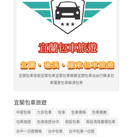
宜蘭包車旅遊宜蘭包車宜蘭包車推薦宜蘭包車自由行礁溪包
車羅東包車蘇澳包車
宜蘭包車旅遊
中部包車
九份包車
包車
包車價格
包車推薦
包車旅遊
包車旅遊台中
南投包車
南投清境農場包車
台中一日遊價格
台中包車
台中包車一日遊