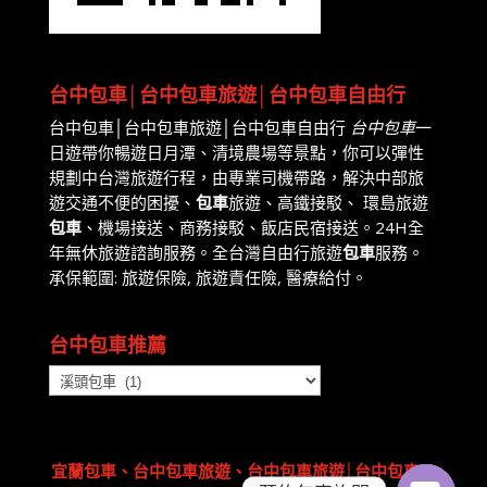
台中包車│台中包車旅遊│台中包車自由行
台中包車│台中包車旅遊│台中包車自由行
台中包車
一
日遊帶你暢遊日月潭、清境農場等景點，你可以彈性
規劃中台灣旅遊行程，由專業司機帶路，解決中部旅
遊交通不便的困擾、
包車
旅遊、高鐵接駁、 環島旅遊
包車
、機場接送、商務接駁、飯店民宿接送。24H全
年無休旅遊諮詢服務。全台灣自由行旅遊
包車
服務。
承保範圍: 旅遊保險, 旅遊責任險, 醫療給付。
台中包車推薦
台
中
包
車
宜蘭包車
、台中包車旅遊、台中包車旅遊│台中包車一
推