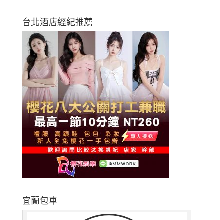
台北酒店經紀推薦
宜蘭包車