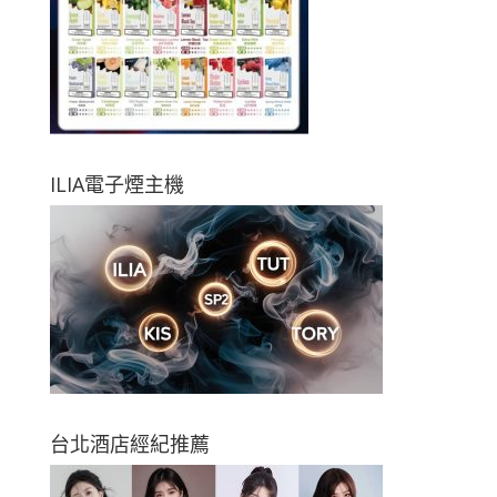
ILIA電子煙主機
台北酒店經紀推薦