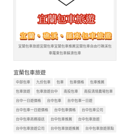
宜蘭包車旅遊宜蘭包車宜蘭包車推薦宜蘭包車自由行礁溪包
車羅東包車蘇澳包車
宜蘭包車旅遊
中部包車
九份包車
包車
包車價格
包車推薦
包車旅遊
包車旅遊台中
南投包車
南投清境農場包車
台中一日遊價格
台中包車
台中包車一日遊
台中包車一日遊價格
台中包車價格
台中包車公司
台中包車商務接送
台中包車推薦
台中包車旅遊
台中包車旅遊公司
台中包車旅遊推薦
台中包車旅遊景點