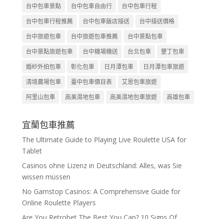
台中包車景點
台中包車自由行
台中包車行程
台中包車行程推薦
台中包車飯店接送
台中接送價格
台中旅遊包車
台中旅遊包車推薦
台中景點包車
台中景點旅遊包車
台中機場機送
台北包車
墾丁包車
婚紗外拍包車
彰化包車
日月潭包車
日月潭包車旅遊
清境農場包車
臺中包車價目表
艾恩包車旅遊
阿里山包車
高美濕地包車
高美濕地包車旅遊
高雄包車
宜蘭包車推薦
The Ultimate Guide to Playing Live Roulette USA for
Tablet
Casinos ohne Lizenz in Deutschland: Alles, was Sie
wissen müssen
No Gamstop Casinos: A Comprehensive Guide for
Online Roulette Players
Are You Retrobet The Best You Can? 10 Signs Of