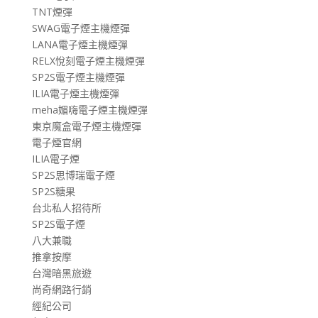
TNT煙彈
SWAG電子煙主機煙彈
LANA電子煙主機煙彈
RELX悅刻電子煙主機煙彈
SP2S電子煙主機煙彈
ILIA電子煙主機煙彈
meha媚嗨電子煙主機煙彈
東京魔盒電子煙主機煙彈
電子煙官網
ILIA電子煙
SP2S思博瑞電子煙
SP2S糖果
台北私人招待所
SP2S電子煙
八大兼職
推拿按摩
台灣暗黑旅遊
尚奇網路行銷
經紀公司