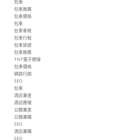
包車
包車推薦
包車價格
包車
包車車款
包車行程
包車旅遊
包車推薦
TNT電子煙彈
包車價格
網路行銷
SEO
包車
酒店兼差
酒店應徵
公關兼差
公關兼職
SEO
酒店兼職
SEO