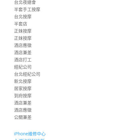
台北夜總會
半套手工按摩
台北按摩
半套店
正妹按摩
正妹按摩
酒店應徵
酒店兼差
酒店打工
經紀公司
台北經紀公司
新北按摩
居家按摩
到府按摩
酒店兼差
酒店應徵
公關兼差
iPhone維修中心