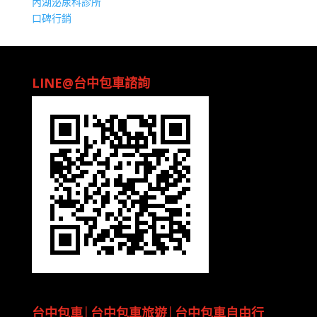
內湖泌尿科診所
口碑行銷
LINE@台中包車諮詢
台中包車│台中包車旅遊│台中包車自由行