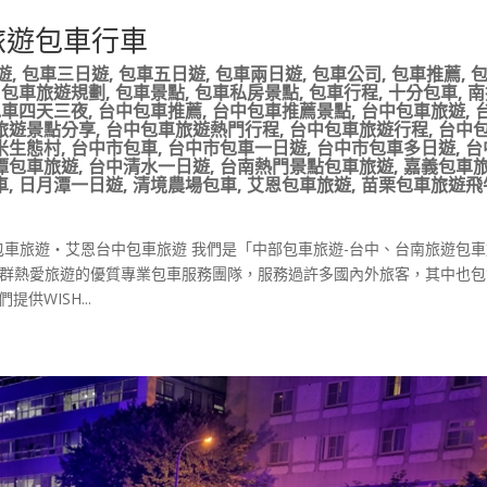
旅遊包車行車
遊
,
包車三日遊
,
包車五日遊
,
包車兩日遊
,
包車公司
,
包車推薦
,
,
包車旅遊規劃
,
包車景點
,
包車私房景點
,
包車行程
,
十分包車
,
南
包車四天三夜
,
台中包車推薦
,
台中包車推薦景點
,
台中包車旅遊
,
旅遊景點分享
,
台中包車旅遊熱門行程
,
台中包車旅遊行程
,
台中
米生態村
,
台中市包車
,
台中市包車一日遊
,
台中市包車多日遊
,
台
潭包車旅遊
,
台中清水一日遊
,
台南熱門景點包車旅遊
,
嘉義包車
車
,
日月潭一日遊
,
清境農場包車
,
艾恩包車旅遊
,
苗栗包車旅遊飛
包車旅遊‧艾恩台中包車旅遊 我們是「中部包車旅遊-台中、台南旅遊包
一群熱愛旅遊的優質專業包車服務團隊，服務過許多國內外旅客，其中也包
WISH...