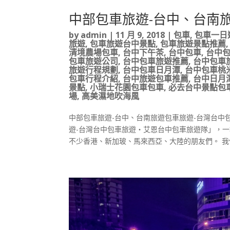
中部包車旅遊-台中、台南
by
admin
|
11 月 9, 2018
|
包車
,
包車一日
旅遊
,
包車旅遊台中景點
,
包車旅遊景點推薦
清境農場包車
,
台中下午茶
,
台中包車
,
台中
包車旅遊公司
,
台中包車旅遊推薦
,
台中包車
旅遊行程規劃
,
台中包車日月潭
,
台中包車桃
包車行程介紹
,
台中旅遊包車推薦
,
台中日月
景點
,
小瑞士花園包車包車
,
必去台中景點包
場
,
高美濕地吹海風
中部包車旅遊-台中、台南旅遊包車旅遊-台灣台中
遊-台灣台中包車旅遊‧艾恩台中包車旅遊隊」，
不少香港、新加玻、馬來西亞、大陸的朋友們。 我們提供