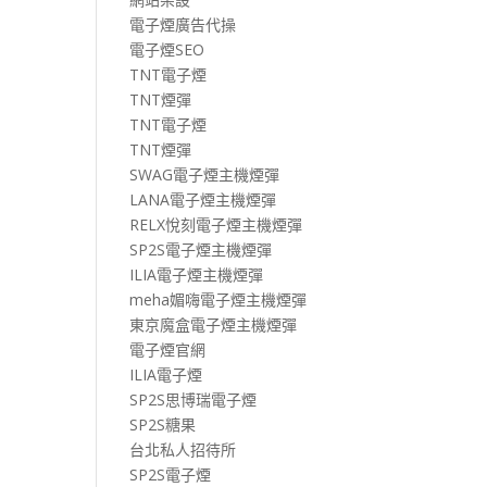
電子煙廣告代操
電子煙SEO
TNT電子煙
TNT煙彈
TNT電子煙
TNT煙彈
SWAG電子煙主機煙彈
LANA電子煙主機煙彈
RELX悅刻電子煙主機煙彈
SP2S電子煙主機煙彈
ILIA電子煙主機煙彈
meha媚嗨電子煙主機煙彈
東京魔盒電子煙主機煙彈
電子煙官網
ILIA電子煙
SP2S思博瑞電子煙
SP2S糖果
台北私人招待所
SP2S電子煙