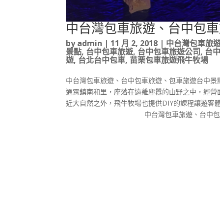
中台灣包車旅遊、台中包車
by
admin
|
11 月 2, 2018
|
中台灣包車旅
景點
,
台中包車旅遊
,
台中包車旅遊公司
,
台
遊
,
台北台中包車
,
苗栗包車旅遊飛牛牧場
中台灣包車旅遊、台中包車旅遊、包車旅遊台中景
通霄鎮南和里，座落在遠離塵囂的山野之中，經營面
近大自然之外，飛牛牧場也提供DIY的課程讓
中台灣包車旅遊、台中包車旅遊、包車