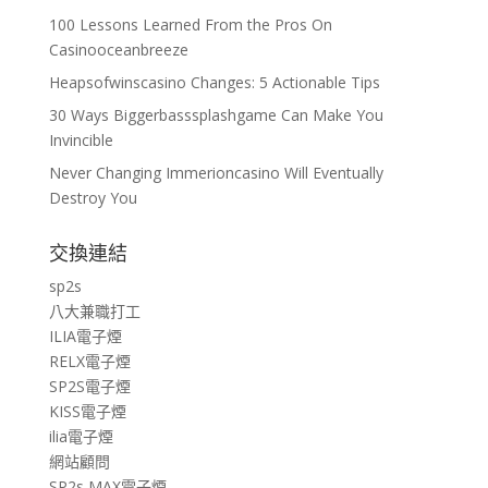
100 Lessons Learned From the Pros On
Casinooceanbreeze
Heapsofwinscasino Changes: 5 Actionable Tips
30 Ways Biggerbasssplashgame Can Make You
Invincible
Never Changing Immerioncasino Will Eventually
Destroy You
交換連結
sp2s
八大兼職打工
ILIA電子煙
RELX電子煙
SP2S電子煙
KISS電子煙
ilia電子煙
網站顧問
SP2s MAX電子煙