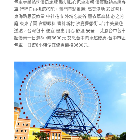
包車專業熱忱優良駕駛 親切貼心包車服務 優質新穎高級專
車 行程自由挑選搭配，熱門景點推薦: 高美濕地 彩虹眷村
東海路思義教堂 中社花市 外埔忘憂谷 薰衣草森林 心之芳
庭 東東芋圓 宮原眼科 審計新村 沙鹿夢想街 ..台中美景遊
透透，台灣包車 便宜 優惠 用心 舒適 安全 – 艾恩台中包車
超優惠一日遊8小時3600元 艾恩台中包車超優惠-台中市區
包車一日遊8小時便宜優惠價格3600元...