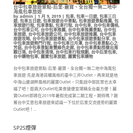
台中包車旅遊景點-后里-麗寶、全台獨一無二地中
海風包車旅遊
by
admin
|
1 月 9, 2019
|
包車
,
包車一日遊
,
包車三日
遊
,
包車五日遊
,
包車旅遊台中景點
,
包車旅遊景點推薦
,
包
車旅遊行程
,
包車景點
,
包車行程
,
台中包車
,
台中包車價格
,
台中包車公司
,
台中包車推薦
,
台中包車推薦景點
,
台中包
車旅遊
,
台中包車旅遊公司
,
台中包車旅遊推薦
,
台中包車
旅遊攻略
,
台中包車旅遊景點
,
台中包車旅遊景點分享
,
台
中包車旅遊熱門行程
,
台中包車日月潭
,
台中包車景點心之
芳庭
,
台中包車景點東豐綠色走廊
,
台中包車景點梧棲出海
觀日落
,
台中包車清境
,
台中包車行程規劃
,
台中后里包車
,
台中購物包車
,
麗寶包車旅遊
,
麗寶包車購物
台中包車旅遊景點-后里-麗寶、全台獨一無二地中海風包
車旅遊 先是海港貨櫃風格的臺中三井Outlet，再來就是地
中海山邊湖畔風格的麗寶Outlet，只能說中部民眾也太幸
福了吧！逛兩大Outlet吃美食搶便宜堪稱全台最方便！麗
寶Outlet即將在2019年暑假完成第二期工程，期待嗎？跟
著台中艾恩包車旅遊來認識一下位於后里交流道旁的麗寶
Outlet吧！...
SP2S煙彈