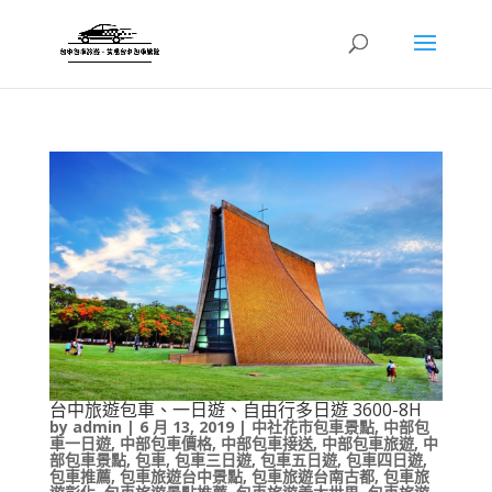
台中旅遊包車、一日遊、自由行多日遊 3600-8H
by
admin
|
6 月 13, 2019
|
中社花市包車景點
,
中部包
車一日遊
,
中部包車價格
,
中部包車接送
,
中部包車旅遊
,
中
部包車景點
,
包車
,
包車三日遊
,
包車五日遊
,
包車四日遊
,
包車推薦
,
包車旅遊台中景點
,
包車旅遊台南古都
,
包車旅