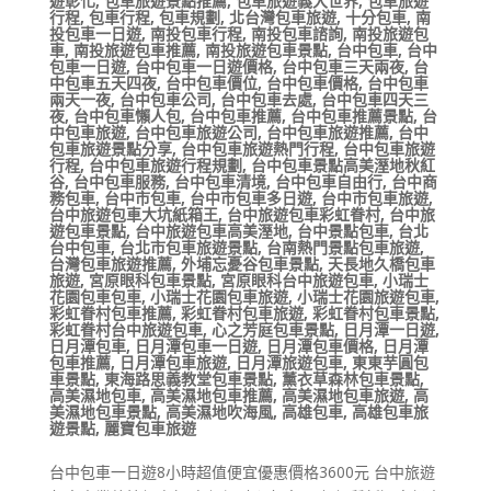
遊彰化
,
包車旅遊景點推薦
,
包車旅遊義大世界
,
包車旅遊
行程
,
包車行程
,
包車規劃
,
北台灣包車旅遊
,
十分包車
,
南
投包車一日遊
,
南投包車行程
,
南投包車諮詢
,
南投旅遊包
車
,
南投旅遊包車推薦
,
南投旅遊包車景點
,
台中包車
,
台中
包車一日遊
,
台中包車一日遊價格
,
台中包車三天兩夜
,
台
中包車五天四夜
,
台中包車價位
,
台中包車價格
,
台中包車
兩天一夜
,
台中包車公司
,
台中包車去處
,
台中包車四天三
夜
,
台中包車懶人包
,
台中包車推薦
,
台中包車推薦景點
,
台
中包車旅遊
,
台中包車旅遊公司
,
台中包車旅遊推薦
,
台中
包車旅遊景點分享
,
台中包車旅遊熱門行程
,
台中包車旅遊
行程
,
台中包車旅遊行程規劃
,
台中包車景點高美溼地秋紅
谷
,
台中包車服務
,
台中包車清境
,
台中包車自由行
,
台中商
務包車
,
台中市包車
,
台中市包車多日遊
,
台中市包車旅遊
,
台中旅遊包車大坑紙箱王
,
台中旅遊包車彩虹眷村
,
台中旅
遊包車景點
,
台中旅遊包車高美溼地
,
台中景點包車
,
台北
台中包車
,
台北市包車旅遊景點
,
台南熱門景點包車旅遊
,
台灣包車旅遊推薦
,
外埔忘憂谷包車景點
,
天長地久橋包車
旅遊
,
宮原眼科包車景點
,
宮原眼科台中旅遊包車
,
小瑞士
花園包車包車
,
小瑞士花園包車旅遊
,
小瑞士花園旅遊包車
,
彩虹眷村包車推薦
,
彩虹眷村包車旅遊
,
彩虹眷村包車景點
,
彩虹眷村台中旅遊包車
,
心之芳庭包車景點
,
日月潭一日遊
,
日月潭包車
,
日月潭包車一日遊
,
日月潭包車價格
,
日月潭
包車推薦
,
日月潭包車旅遊
,
日月潭旅遊包車
,
東東芋圓包
車景點
,
東海路思義教堂包車景點
,
薰衣草森林包車景點
,
高美濕地包車
,
高美濕地包車推薦
,
高美濕地包車旅遊
,
高
美濕地包車景點
,
高美濕地吹海風
,
高雄包車
,
高雄包車旅
遊景點
,
麗寶包車旅遊
台中包車一日遊8小時超值便宜優惠價格3600元 台中旅遊