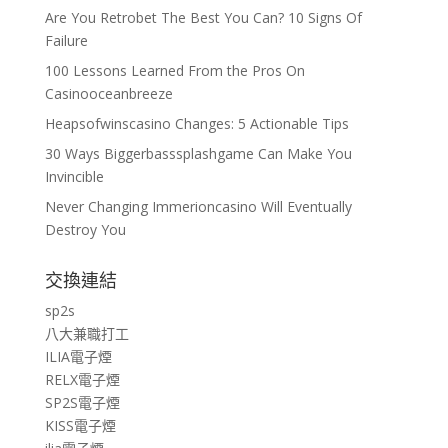
Are You Retrobet The Best You Can? 10 Signs Of
Failure
100 Lessons Learned From the Pros On
Casinooceanbreeze
Heapsofwinscasino Changes: 5 Actionable Tips
30 Ways Biggerbasssplashgame Can Make You
Invincible
Never Changing Immerioncasino Will Eventually
Destroy You
交換連結
sp2s
八大兼職打工
ILIA電子煙
RELX電子煙
SP2S電子煙
KISS電子煙