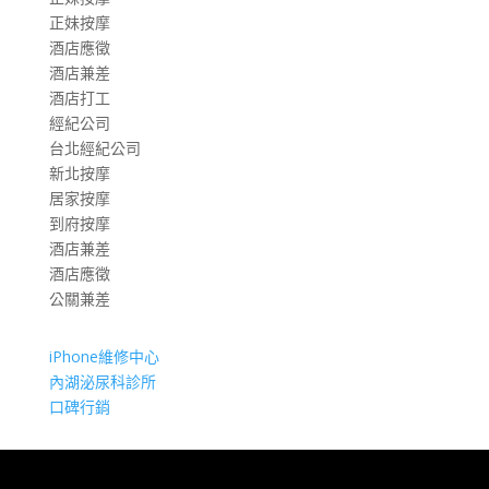
正妹按摩
酒店應徵
酒店兼差
酒店打工
經紀公司
台北經紀公司
新北按摩
居家按摩
到府按摩
酒店兼差
酒店應徵
公關兼差
iPhone維修中心
內湖泌尿科診所
口碑行銷