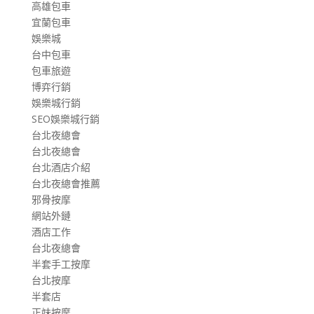
高雄包車
宜蘭包車
娛樂城
台中包車
包車旅遊
博弈行銷
娛樂城行銷
SEO娛樂城行銷
台北夜總會
台北夜總會
台北酒店介紹
台北夜總會推薦
邪骨按摩
網站外鏈
酒店工作
台北夜總會
半套手工按摩
台北按摩
半套店
正妹按摩