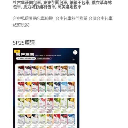
社古堡莊園包車
,
東東芋圓包車
,
紙箱王包車
,
薰衣草森林
包車
,
馬力埔彩繪村包車
,
高美濕地包車
台中私房景點包車旅遊│台中包車熱門推薦 台灣台中包車
旅遊玩家...
SP2S煙彈