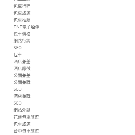
包車行程
包車旅遊
包車推薦
TNT電子煙彈
包車價格
網路行銷
SEO
包車
酒店兼差
酒店應徵
公關兼差
公關兼職
SEO
酒店兼職
SEO
網站外鏈
花蓮包車旅遊
包車旅遊
台中包車旅遊