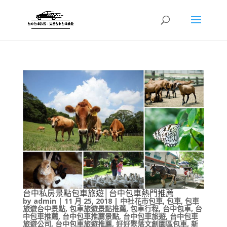
台中私房景點包車旅遊│台中包車熱門推薦
by
admin
|
11 月 25, 2018
|
中社花市包車
,
包車
,
包車
旅遊台中景點
,
包車旅遊景點推薦
,
包車行程
,
台中包車
,
台
中包車推薦
,
台中包車推薦景點
,
台中包車旅遊
,
台中包車
旅遊公司
,
台中包車旅遊推薦
,
好好聚落文創園區包車
,
新