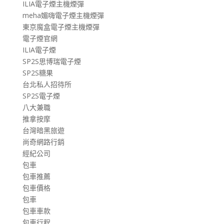
ILIA電子煙主機煙彈
meha媚嗨電子煙主機煙彈
東京魔盒電子煙主機煙彈
電子煙官網
ILIA電子煙
SP2S思博瑞電子煙
SP2S糖果
台北私人招待所
SP2S電子煙
八大兼職
推拿按摩
台灣暗黑旅遊
尚奇網路行銷
經紀公司
包車
包車推薦
包車價格
包車
包車車款
包車行程