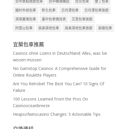
台中景點旅遊包車
台中機場機送
台北包車
墾丁包車
婚紗外拍包車
彰化包車
日月潭包車
日月潭包車旅遊
清境農場包車
臺中包車價目表
艾恩包車旅遊
阿里山包車
高美濕地包車
高美濕地包車旅遊
高雄包車
宜蘭包車推薦
Casinos ohne Lizenz in Deutschland: Alles, was Sie
wissen müssen
No Gamstop Casinos: A Comprehensive Guide for
Online Roulette Players
Are You Retrobet The Best You Can? 10 Signs Of
Failure
100 Lessons Learned From the Pros On
Casinooceanbreeze
Heapsofwinscasino Changes: 5 Actionable Tips
交換連結