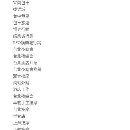
宜蘭包車
娛樂城
台中包車
包車旅遊
博弈行銷
娛樂城行銷
SEO娛樂城行銷
台北夜總會
台北夜總會
台北酒店介紹
台北夜總會推薦
邪骨按摩
網站外鏈
酒店工作
台北夜總會
半套手工按摩
台北按摩
半套店
正妹按摩
正妹按摩