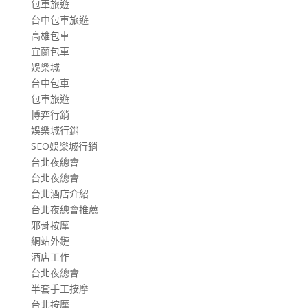
包車旅遊
台中包車旅遊
高雄包車
宜蘭包車
娛樂城
台中包車
包車旅遊
博弈行銷
娛樂城行銷
SEO娛樂城行銷
台北夜總會
台北夜總會
台北酒店介紹
台北夜總會推薦
邪骨按摩
網站外鏈
酒店工作
台北夜總會
半套手工按摩
台北按摩