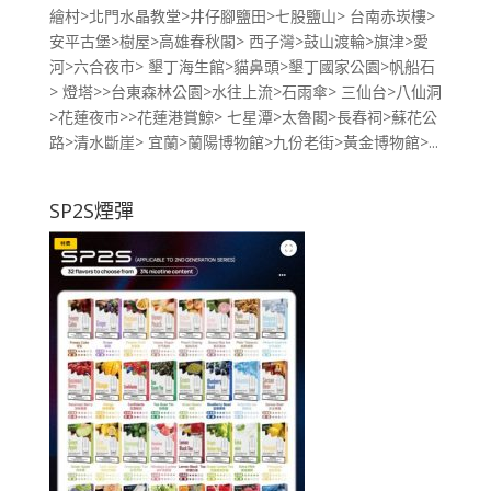
繪村>北門水晶教堂>井仔腳鹽田>七股鹽山> 台南赤崁樓>
安平古堡>樹屋>高雄春秋閣> 西子灣>鼓山渡輪>旗津>愛
河>六合夜市> 墾丁海生館>貓鼻頭>墾丁國家公園>帆船石
> 燈塔>>台東森林公園>水往上流>石雨傘> 三仙台>八仙洞
>花蓮夜市>>花蓮港賞鯨> 七星潭>太魯閣>長春祠>蘇花公
路>清水斷崖> 宜蘭>蘭陽博物館>九份老街>黃金博物館>...
SP2S煙彈