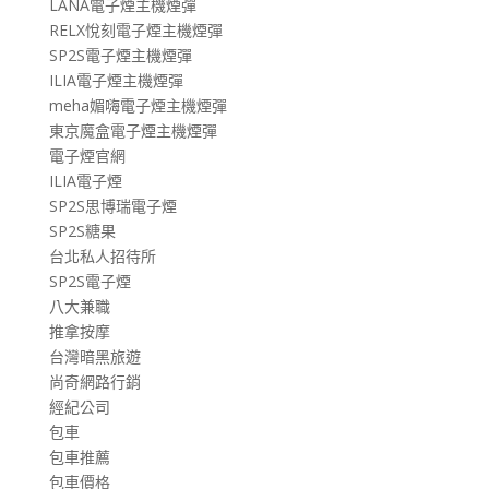
LANA電子煙主機煙彈
RELX悅刻電子煙主機煙彈
SP2S電子煙主機煙彈
ILIA電子煙主機煙彈
meha媚嗨電子煙主機煙彈
東京魔盒電子煙主機煙彈
電子煙官網
ILIA電子煙
SP2S思博瑞電子煙
SP2S糖果
台北私人招待所
SP2S電子煙
八大兼職
推拿按摩
台灣暗黑旅遊
尚奇網路行銷
經紀公司
包車
包車推薦
包車價格