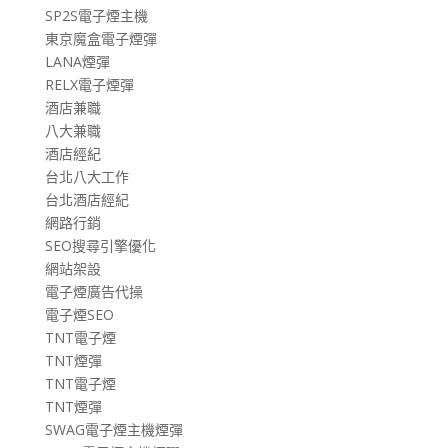
SP2S電子煙主機
東京魔盒電子煙彈
LANA煙彈
RELX電子煙彈
酒店兼職
八大兼職
酒店經紀
台北八大工作
台北酒店經紀
網路行銷
SEO搜尋引擎優化
網站架設
電子煙廣告代操
電子煙SEO
TNT電子煙
TNT煙彈
TNT電子煙
TNT煙彈
SWAG電子煙主機煙彈