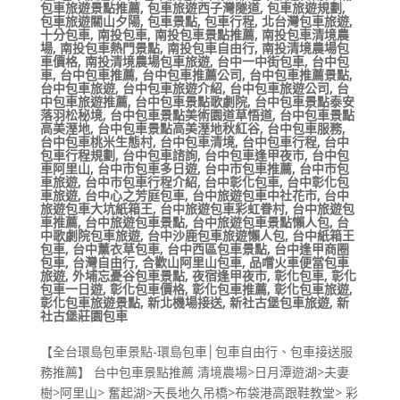
包車旅遊景點推薦
,
包車旅遊西子灣隧道
,
包車旅遊規劃
,
包車旅遊關山夕陽
,
包車景點
,
包車行程
,
北台灣包車旅遊
,
十分包車
,
南投包車
,
南投包車景點推薦
,
南投包車清境農
場
,
南投包車熱門景點
,
南投包車自由行
,
南投清境農場包
車價格
,
南投清境農場包車旅遊
,
台中一中街包車
,
台中包
車
,
台中包車推薦
,
台中包車推薦公司
,
台中包車推薦景點
,
台中包車旅遊
,
台中包車旅遊介紹
,
台中包車旅遊公司
,
台
中包車旅遊推薦
,
台中包車景點歌劇院
,
台中包車景點泰安
落羽松秘境
,
台中包車景點美術園道草悟道
,
台中包車景點
高美溼地
,
台中包車景點高美溼地秋紅谷
,
台中包車服務
,
台中包車桃米生態村
,
台中包車清境
,
台中包車行程
,
台中
包車行程規劃
,
台中包車諮詢
,
台中包車逢甲夜市
,
台中包
車阿里山
,
台中市包車多日遊
,
台中市包車推薦
,
台中市包
車旅遊
,
台中市包車行程介紹
,
台中彰化包車
,
台中彰化包
車旅遊
,
台中心之芳庭包車
,
台中旅遊包車中社花市
,
台中
旅遊包車大坑紙箱王
,
台中旅遊包車彩虹眷村
,
台中旅遊包
車推薦
,
台中旅遊包車景點
,
台中旅遊包車景點懶人包
,
台
中歌劇院包車旅遊
,
台中沙鹿包車旅遊懶人包
,
台中紙箱王
包車
,
台中薰衣草包車
,
台中西區包車景點
,
台中逢甲商圈
包車
,
台灣自由行
,
合歡山阿里山包車
,
品嚐火車便當包車
旅遊
,
外埔忘憂谷包車景點
,
夜宿逢甲夜市
,
彰化包車
,
彰化
包車一日遊
,
彰化包車價格
,
彰化包車推薦
,
彰化包車旅遊
,
彰化包車旅遊景點
,
新北機場接送
,
新社古堡包車旅遊
,
新
社古堡莊園包車
【全台環島包車景點-環島包車│包車自由行、包車接送服
務推薦】 台中包車景點推薦 清境農場>日月潭遊湖>夫妻
樹>阿里山> 奮起湖>天長地久吊橋>布袋港高跟鞋教堂> 彩