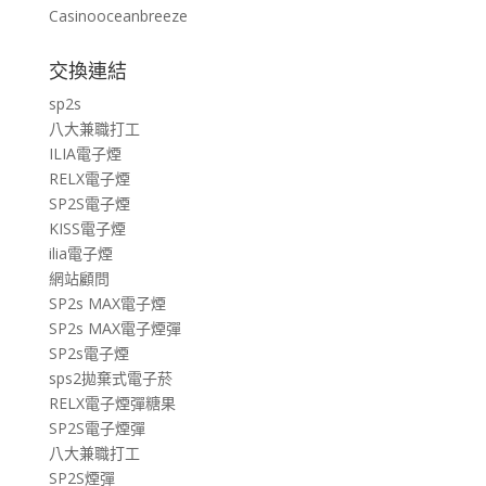
Casinooceanbreeze
交換連結
sp2s
八大兼職打工
ILIA電子煙
RELX電子煙
SP2S電子煙
KISS電子煙
ilia電子煙
網站顧問
SP2s MAX電子煙
SP2s MAX電子煙彈
SP2s電子煙
sps2拋棄式電子菸
RELX電子煙彈糖果
SP2S電子煙彈
八大兼職打工
SP2S煙彈