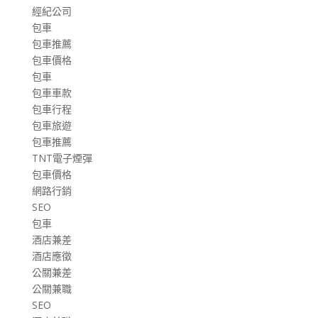
經紀公司
包車
包車推薦
包車價格
包車
包車車款
包車行程
包車旅遊
包車推薦
TNT電子煙彈
包車價格
網路行銷
SEO
包車
酒店兼差
酒店應徵
公關兼差
公關兼職
SEO