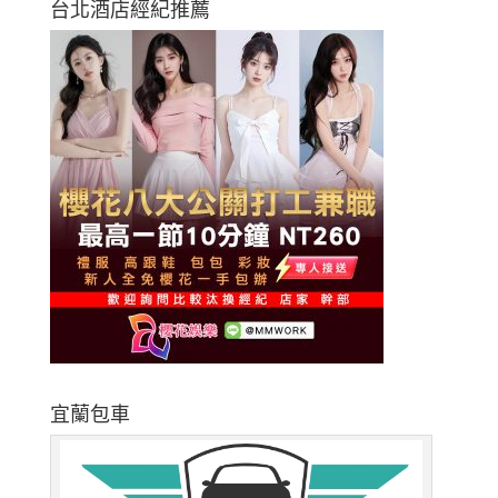
台北酒店經紀推薦
宜蘭包車