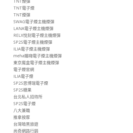
TNT煙彈
TNT電子煙
TNT煙彈
SWAG電子煙主機煙彈
LANA電子煙主機煙彈
RELX悅刻電子煙主機煙彈
SP2S電子煙主機煙彈
ILIA電子煙主機煙彈
meha媚嗨電子煙主機煙彈
東京魔盒電子煙主機煙彈
電子煙官網
ILIA電子煙
SP2S思博瑞電子煙
SP2S糖果
台北私人招待所
SP2S電子煙
八大兼職
推拿按摩
台灣暗黑旅遊
尚奇網路行銷