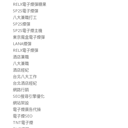
RELX電子煙彈糖果
SP2S電子煙彈
八大兼職打工
SP2S煙彈
SP2S電子煙主機
東京魔盒電子煙彈
LANA煙彈
RELX電子煙彈
酒店兼職
八大兼職
酒店經紀
台北八大工作
台北酒店經紀
網路行銷
SEO搜尋引擎優化
網站架設
電子煙廣告代操
電子煙SEO
TNT電子煙