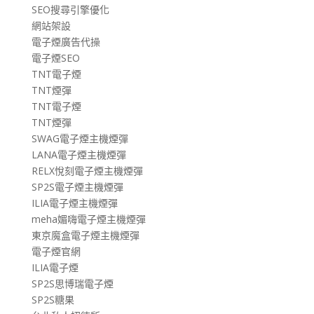
SEO搜尋引擎優化
網站架設
電子煙廣告代操
電子煙SEO
TNT電子煙
TNT煙彈
TNT電子煙
TNT煙彈
SWAG電子煙主機煙彈
LANA電子煙主機煙彈
RELX悅刻電子煙主機煙彈
SP2S電子煙主機煙彈
ILIA電子煙主機煙彈
meha媚嗨電子煙主機煙彈
東京魔盒電子煙主機煙彈
電子煙官網
ILIA電子煙
SP2S思博瑞電子煙
SP2S糖果