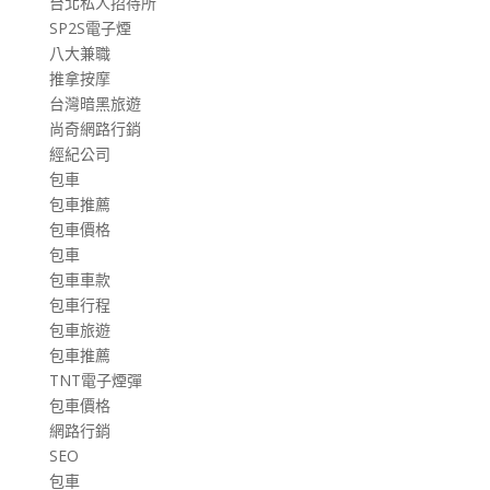
台北私人招待所
SP2S電子煙
八大兼職
推拿按摩
台灣暗黑旅遊
尚奇網路行銷
經紀公司
包車
包車推薦
包車價格
包車
包車車款
包車行程
包車旅遊
包車推薦
TNT電子煙彈
包車價格
網路行銷
SEO
包車