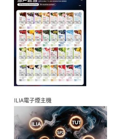
ILIA電子煙主機