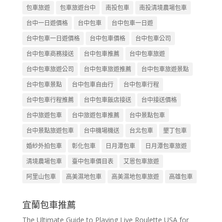
包車旅遊
包車旅遊台中
南投包車
南投清境農場包車
台中一日遊價格
台中包車
台中包車一日遊
台中包車一日遊價格
台中包車價格
台中包車公司
台中包車商務接送
台中包車推薦
台中包車旅遊
台中包車旅遊公司
台中包車旅遊推薦
台中包車旅遊景點
台中包車景點
台中包車自由行
台中包車行程
台中包車行程推薦
台中包車飯店接送
台中接送價格
台中旅遊包車
台中旅遊包車推薦
台中景點包車
台中景點旅遊包車
台中機場機送
台北包車
墾丁包車
婚紗外拍包車
彰化包車
日月潭包車
日月潭包車旅遊
清境農場包車
臺中包車價目表
艾恩包車旅遊
阿里山包車
高美濕地包車
高美濕地包車旅遊
高雄包車
宜蘭包車推薦
The Ultimate Guide to Playing Live Roulette USA for