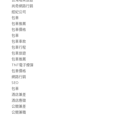
尚奇網路行銷
經紀公司
包車
包車推薦
包車價格
包車
包車車款
包車行程
包車旅遊
包車推薦
TNT電子煙彈
包車價格
網路行銷
SEO
包車
酒店兼差
酒店應徵
公關兼差
公關兼職