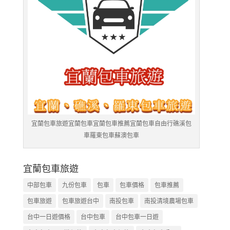
宜蘭包車旅遊宜蘭包車宜蘭包車推薦宜蘭包車自由行礁溪包
車羅東包車蘇澳包車
宜蘭包車旅遊
中部包車
九份包車
包車
包車價格
包車推薦
包車旅遊
包車旅遊台中
南投包車
南投清境農場包車
台中一日遊價格
台中包車
台中包車一日遊