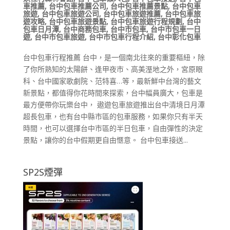
車推薦
,
台中包車推薦公司
,
台中包車推薦景點
,
台中包車
旅遊
,
台中包車旅遊公司
,
台中包車旅遊推薦
,
台中包車旅
遊攻略
,
台中包車旅遊景點
,
台中包車旅遊行程規劃
,
台中
包車日月潭
,
台中商務包車
,
台中市包車
,
台中市包車一日
遊
,
台中市包車旅遊
,
台中市包車行程介紹
,
台中彰化包車
台中包車行程推薦 台中，是一個南北往來的重要樞紐，除
了你所熟知的太陽餅、逢甲夜市、高美溼地之外，宮原眼
科、台中國家歌劇院、范特喜…等，最新鮮中台灣的藝文
新景點，都值得你花時間來探索，台中幅員廣大，包車是
最方便帶你玩樂台中， 遨遊包車旅遊推出台中清境日月潭
超長包車，也有台中縣市區的包車服務，如果你只有半天
時間，也可以選擇台中市區的半日包車，自由彈性的決定
景點，讓你的台中假期更自由愜意。 台中包車接送...
SP2S煙彈