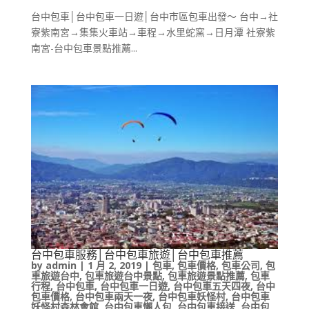
台中包車│台中包車一日遊│台中市區包車出發～ 台中→社
寮紫南宮→集集火車站→車程→水里蛇窯→日月潭 社寮紫
南宮-台中包車景點推薦...
台中包車服務│台中包車旅遊│台中包車推薦
by
admin
|
1 月 2, 2019
|
包車
,
包車價格
,
包車公司
,
包
車旅遊台中
,
包車旅遊台中景點
,
包車旅遊景點推薦
,
包車
行程
,
台中包車
,
台中包車一日遊
,
台中包車五天四夜
,
台中
包車價格
,
台中包車兩天一夜
,
台中包車妖怪村
,
台中包車
妖怪村森林會館
,
台中包車懶人包
,
台中包車接送
,
台中包