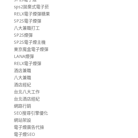
sps2拋棄式電子菸
RELX電子煙彈糖果
SP2S電子煙彈
八大兼職打工
SP2S煙彈
SP2S電子煙主機
東京魔盒電子煙彈
LANA煙彈
RELX電子煙彈
酒店兼職
八大兼職
酒店經紀
台北八大工作
台北酒店經紀
網路行銷
SEO搜尋引擎優化
網站架設
電子煙廣告代操
電子煙SEO