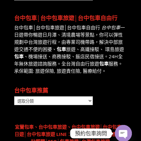
台中包車│台中包車旅遊│台中包車自由行
台中包車│台中包車旅遊│台中包車自由行
台中包車
一
日遊帶你暢遊日月潭、清境農場等景點，你可以彈性
規劃中台灣旅遊行程，由專業司機帶路，解決中部旅
遊交通不便的困擾、
包車
旅遊、高鐵接駁、 環島旅遊
包車
、機場接送、商務接駁、飯店民宿接送。24H全
年無休旅遊諮詢服務。全台灣自由行旅遊
包車
服務。
承保範圍: 旅遊保險, 旅遊責任險, 醫療給付。
台中包車推薦
台
中
包
車
宜蘭包車
、台中包車旅遊、台中包車旅遊│台中包車一
推
預約包車詢問
日遊│台中包車旅遊 LINE：@aoyou 包車專人諮詢
網
薦