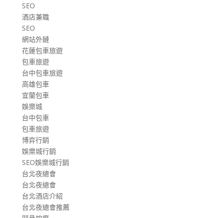
SEO
酒店兼職
SEO
網站外鏈
花蓮包車旅遊
包車旅遊
台中包車旅遊
高雄包車
宜蘭包車
娛樂城
台中包車
包車旅遊
博弈行銷
娛樂城行銷
SEO娛樂城行銷
台北夜總會
台北夜總會
台北酒店介紹
台北夜總會推薦