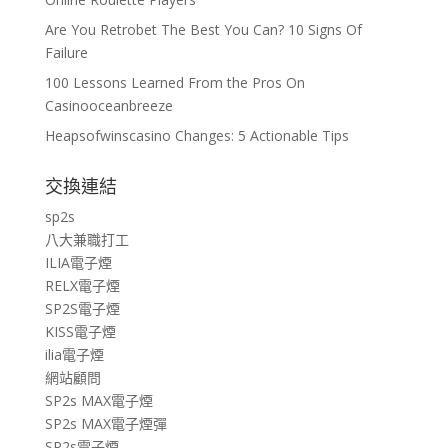
Are You Retrobet The Best You Can? 10 Signs Of
Failure
100 Lessons Learned From the Pros On
Casinooceanbreeze
Heapsofwinscasino Changes: 5 Actionable Tips
交換連結
sp2s
八大兼職打工
ILIA電子煙
RELX電子煙
SP2S電子煙
KISS電子煙
ilia電子煙
網站顧問
SP2s MAX電子煙
SP2s MAX電子煙彈
SP2s電子煙