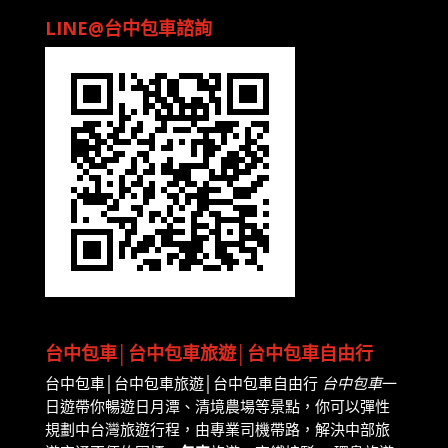
LINE@台中包車諮詢
台中包車│台中包車旅遊│台中包車自由行
台中包車│台中包車旅遊│台中包車自由行
台中包車
一
日遊帶你暢遊日月潭、清境農場等景點，你可以彈性
規劃中台灣旅遊行程，由專業司機帶路，解決中部旅