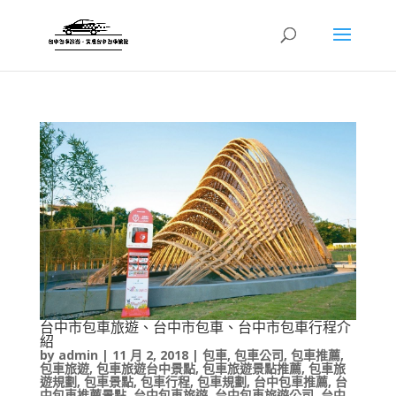
台中市包車旅遊、台中市包車、台中市包車行程介
紹
by
admin
|
11 月 2, 2018
|
包車
,
包車公司
,
包車推薦
,
包車旅遊
,
包車旅遊台中景點
,
包車旅遊景點推薦
,
包車旅
遊規劃
,
包車景點
,
包車行程
,
包車規劃
,
台中包車推薦
,
台
中包車推薦景點
,
台中包車旅遊
,
台中包車旅遊公司
,
台中