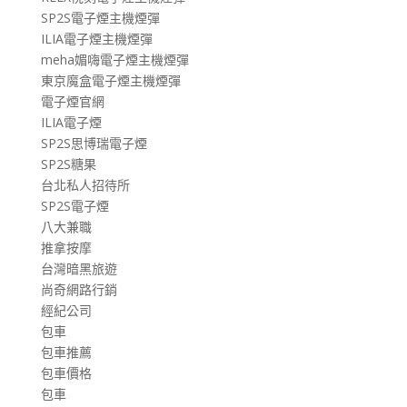
SP2S電子煙主機煙彈
ILIA電子煙主機煙彈
meha媚嗨電子煙主機煙彈
東京魔盒電子煙主機煙彈
電子煙官網
ILIA電子煙
SP2S思博瑞電子煙
SP2S糖果
台北私人招待所
SP2S電子煙
八大兼職
推拿按摩
台灣暗黑旅遊
尚奇網路行銷
經紀公司
包車
包車推薦
包車價格
包車