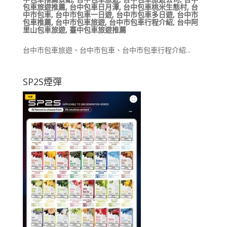
包車旅遊推薦
,
台中包車日月潭
,
台中包車桃米生態村
,
台
中市包車
,
台中市包車一日遊
,
台中市包車多日遊
,
台中市
包車推薦
,
台中市包車旅遊
,
台中市包車行程介紹
,
台中阿
里山包車旅遊
,
臺中包車旅遊推薦
台中市包車旅遊、台中市包車、台中市包車行程介紹...
SP2S煙彈