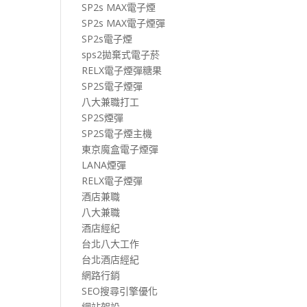
SP2s MAX電子煙
SP2s MAX電子煙彈
SP2s電子煙
sps2拋棄式電子菸
RELX電子煙彈糖果
SP2S電子煙彈
八大兼職打工
SP2S煙彈
SP2S電子煙主機
東京魔盒電子煙彈
LANA煙彈
RELX電子煙彈
酒店兼職
八大兼職
酒店經紀
台北八大工作
台北酒店經紀
網路行銷
SEO搜尋引擎優化
網站架設