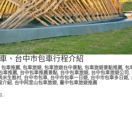
車、台中市包車行程介紹
,
包車推薦
,
包車旅遊
,
包車旅遊台中景點
,
包車旅遊景點推薦
,
包
包車推薦
,
台中包車推薦景點
,
台中包車旅遊
,
台中包車旅遊公司
,
桃米生態村
,
台中市包車
,
台中市包車一日遊
,
台中市包車多日遊
,
程介紹
,
台中阿里山包車旅遊
,
臺中包車旅遊推薦
..