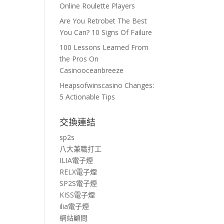
Online Roulette Players
Are You Retrobet The Best
You Can? 10 Signs Of Failure
100 Lessons Learned From
the Pros On
Casinooceanbreeze
Heapsofwinscasino Changes:
5 Actionable Tips
交換連結
sp2s
八大兼職打工
ILIA電子煙
RELX電子煙
SP2S電子煙
KISS電子煙
ilia電子煙
網站顧問