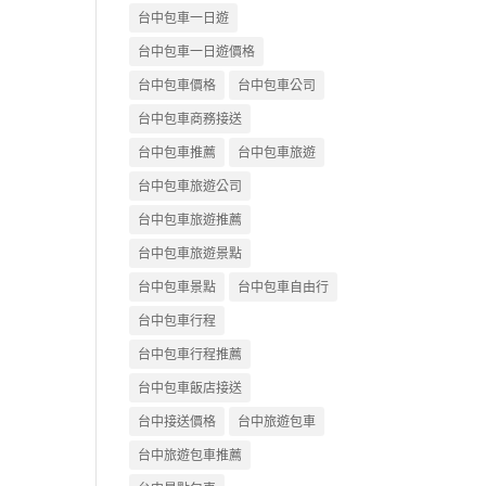
台中包車一日遊
台中包車一日遊價格
台中包車價格
台中包車公司
台中包車商務接送
台中包車推薦
台中包車旅遊
台中包車旅遊公司
台中包車旅遊推薦
台中包車旅遊景點
台中包車景點
台中包車自由行
台中包車行程
台中包車行程推薦
台中包車飯店接送
台中接送價格
台中旅遊包車
台中旅遊包車推薦