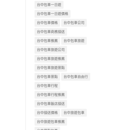
台中包車一日遊
台中包車一日遊價格
台中包車價格
台中包車公司
台中包車商務接送
台中包車推薦
台中包車旅遊
台中包車旅遊公司
台中包車旅遊推薦
台中包車旅遊景點
台中包車景點
台中包車自由行
台中包車行程
台中包車行程推薦
台中包車飯店接送
台中接送價格
台中旅遊包車
台中旅遊包車推薦