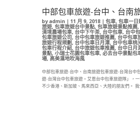
中部包車旅遊-台中、台南
by
admin
|
11 月 9, 2018
|
包車
,
包車一日
旅遊
,
包車旅遊台中景點
,
包車旅遊景點推薦
清境農場包車
,
台中下午茶
,
台中包車
,
台中
包車旅遊公司
,
台中包車旅遊推薦
,
台中包車
旅遊行程規劃
,
台中包車日月潭
,
台中包車桃
包車行程介紹
,
台中旅遊包車推薦
,
台中日月
景點
,
小瑞士花園包車包車
,
必去台中景點包
場
,
高美濕地吹海風
中部包車旅遊-台中、台南旅遊包車旅遊-台灣台中
遊-台灣台中包車旅遊‧艾恩台中包車旅遊隊」，
不少香港、新加玻、馬來西亞、大陸的朋友們。 我們提供