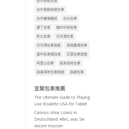
台中景點包車
台中景點旅遊包車
台中機場機送
台北包車
墾丁包車
婚紗外拍包車
彰化包車
日月潭包車
日月潭包車旅遊
清境農場包車
臺中包車價目表
艾恩包車旅遊
阿里山包車
高美濕地包車
高美濕地包車旅遊
高雄包車
宜蘭包車推薦
The Ultimate Guide to Playing
Live Roulette USA for Tablet
Casinos ohne Lizenz in
Deutschland: Alles, was Sie
wissen müssen