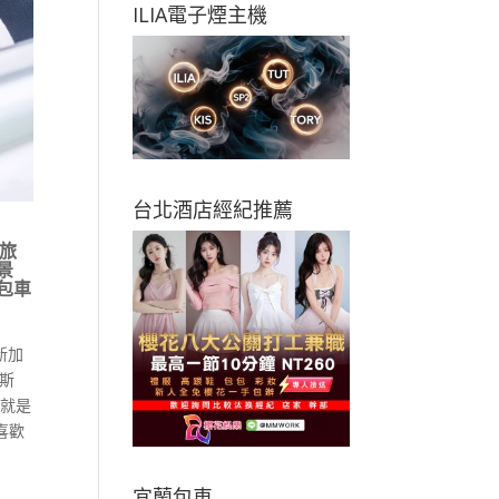
ILIA電子煙主機
台北酒店經紀推薦
旅
景
包車
新加
福斯
淨就是
喜歡
宜蘭包車