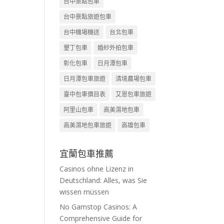
台中景點包車
台中景點旅遊包車
台中機場機送
台北包車
墾丁包車
婚紗外拍包車
彰化包車
日月潭包車
日月潭包車旅遊
清境農場包車
臺中包車價目表
艾恩包車旅遊
阿里山包車
高美濕地包車
高美濕地包車旅遊
高雄包車
宜蘭包車推薦
Casinos ohne Lizenz in
Deutschland: Alles, was Sie
wissen müssen
No Gamstop Casinos: A
Comprehensive Guide for