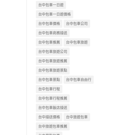
台中包車一日遊
台中包車一日遊價格
台中包車價格
台中包車公司
台中包車商務接送
台中包車推薦
台中包車旅遊
台中包車旅遊公司
台中包車旅遊推薦
台中包車旅遊景點
台中包車景點
台中包車自由行
台中包車行程
台中包車行程推薦
台中包車飯店接送
台中接送價格
台中旅遊包車
台中旅遊包車推薦