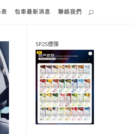
格表
包車最新消息
聯絡我們
SP2S煙彈