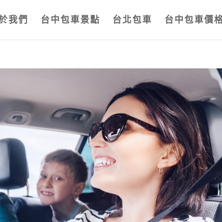
於我們
台中包車景點
台北包車
台中包車價