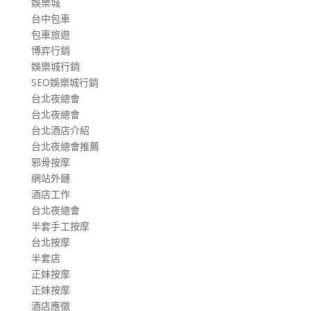
娛樂城
台中包車
包車旅遊
博弈行銷
娛樂城行銷
SEO娛樂城行銷
台北夜總會
台北夜總會
台北酒店介紹
台北夜總會推薦
邪骨按摩
網站外鏈
酒店工作
台北夜總會
半套手工按摩
台北按摩
半套店
正妹按摩
正妹按摩
酒店應徵