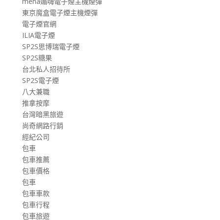
meha媚嗨電子煙主機煙彈
東京魔盒電子煙主機煙彈
電子煙官網
ILIA電子煙
SP2S思博瑞電子煙
SP2S糖果
台北私人招待所
SP2S電子煙
八大兼職
推拿按摩
台灣暗黑旅遊
尚奇網路行銷
經紀公司
包車
包車推薦
包車價格
包車
包車車款
包車行程
包車旅遊