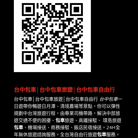
台中包車│台中包車旅遊│台中包車自由行
台中包車│台中包車旅遊│台中包車自由行
台中包車
一
日遊帶你暢遊日月潭、清境農場等景點，你可以彈性
規劃中台灣旅遊行程，由專業司機帶路，解決中部旅
遊交通不便的困擾、
包車
旅遊、高鐵接駁、 環島旅遊
包車
、機場接送、商務接駁、飯店民宿接送。24H全
年無休旅遊諮詢服務。全台灣自由行旅遊
包車
服務。