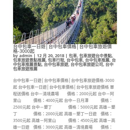
台中包車一日遊│台中包車價格│台中包車旅遊價
格-3000起
by
admin
|
12 月 20, 2018
|
包車
,
包車旅遊台中景點
,
包車旅遊景點推薦
,
包車行程
,
台中包車
,
台中包車推薦
,
台
中包車推薦景點
,
台中包車旅遊
,
台中包車旅遊公司
,
台中
包車旅遊推薦
台中包車一日遊│台中包車價格│台中包車旅遊價格-3000
起 台中包車一日遊│台中包車價格│台中包車旅遊價格 單
程送價格 台中－清境農場 價格：2000元起 台中－阿
里山 價格：4000元起 台中－日月潭 價格：
2500元起 台中－墾丁 價格：5000元起 高雄－墾
丁 價格：2000元起 高雄－墾丁一日遊 價格：
3500元起 高雄－阿里山 價格：4500元起 高雄－高
雄一日遊 價格：3000元起 高雄－清境農場 價格：