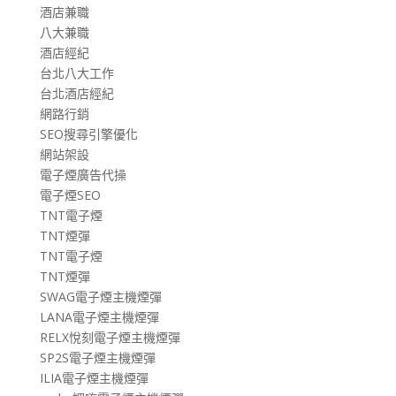
酒店兼職
八大兼職
酒店經紀
台北八大工作
台北酒店經紀
網路行銷
SEO搜尋引擎優化
網站架設
電子煙廣告代操
電子煙SEO
TNT電子煙
TNT煙彈
TNT電子煙
TNT煙彈
SWAG電子煙主機煙彈
LANA電子煙主機煙彈
RELX悅刻電子煙主機煙彈
SP2S電子煙主機煙彈
ILIA電子煙主機煙彈