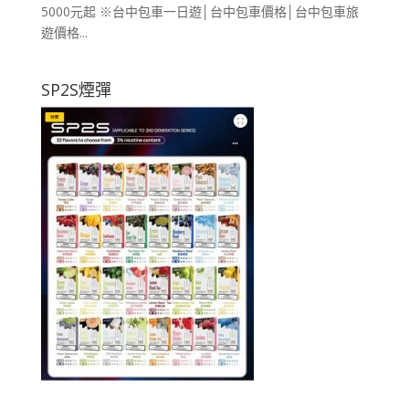
5000元起 ※台中包車一日遊│台中包車價格│台中包車旅
遊價格...
SP2S煙彈