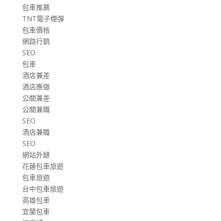
包車推薦
TNT電子煙彈
包車價格
網路行銷
SEO
包車
酒店兼差
酒店應徵
公關兼差
公關兼職
SEO
酒店兼職
SEO
網站外鏈
花蓮包車旅遊
包車旅遊
台中包車旅遊
高雄包車
宜蘭包車