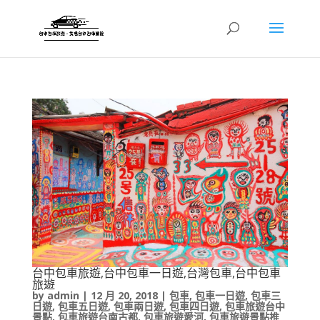
台中包車旅遊,台中包車一日遊,台灣包車,台中包車
旅遊
by
admin
|
12 月 20, 2018
|
包車
,
包車一日遊
,
包車三
日遊
,
包車五日遊
,
包車兩日遊
,
包車四日遊
,
包車旅遊台中
景點
,
包車旅遊台南古都
,
包車旅遊愛河
,
包車旅遊景點推