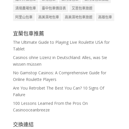
清境農場包車
臺中包車價目表
艾恩包車旅遊
阿里山包車
高美濕地包車
高美濕地包車旅遊
高雄包車
宜蘭包車推薦
The Ultimate Guide to Playing Live Roulette USA for
Tablet
Casinos ohne Lizenz in Deutschland: Alles, was Sie
wissen müssen
No Gamstop Casinos: A Comprehensive Guide for
Online Roulette Players
Are You Retrobet The Best You Can? 10 Signs Of
Failure
100 Lessons Learned From the Pros On
Casinooceanbreeze
交換連結