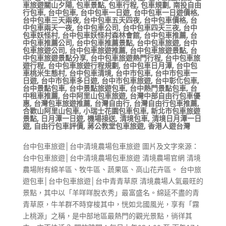
車旅遊關山夕陽
,
包車景點
,
包車行程
,
包車規劃
,
南投自由
行包車
,
台中包車
,
台中包車一日遊
,
台中包車一日遊價格
,
台中包車三天兩夜
,
台中包車五天四夜
,
台中包車價格
,
台
中包車兩天一夜
,
台中包車公司
,
台中包車四天三夜
,
台中
包車妖怪村
,
台中包車妖怪村森林會館
,
台中包車推薦
,
台
中包車推薦公司
,
台中包車推薦景點
,
台中包車旅遊
,
台中
包車旅遊公司
,
台中包車旅遊推薦
,
台中包車旅遊景點
,
台
中包車旅遊景點分享
,
台中包車旅遊熱門行程
,
台中包車旅
遊行程
,
台中包車旅遊行程規劃
,
台中包車日月潭
,
台中包
車桃米生態村
,
台中包車清境
,
台中市包車
,
台中市包車一
日遊
,
台中市包車多日遊
,
台中市包車旅遊
,
台中彰化包車
,
台中景點包車
,
台中景點旅遊包車
,
台中熱門景點包車
,
台
中租車推薦
,
台中阿里山包車旅遊
,
台灣中部自由行包車優
惠
,
台灣包車旅遊推薦
,
台灣自由行
,
台灣自由行包車推薦
,
合歡山阿里山包車
,
小瑞士花園包車包車
,
新北市包車旅遊
景點
,
日月潭一日遊
,
機場接送
,
清境包車
,
清境日月潭一日
遊
,
自由行包車評價
,
蔣公教堂包車旅遊
,
香港人遊台灣
台中包車旅遊│台中清境農場包車旅遊 圖片及文字來源：
台中包車旅遊│台中清境農場包車旅遊 清境農場官網 清境
農場附有綿羊區、牧牛區、蔬果區、高山花卉區。 台中旅
遊包車│台中包車旅遊│台中青青草原 清境農場人氣最旺的
景點，其中以「羊咩咩脫衣秀」最富盛名。綿延不盡的青
青草原，牛羊群不時穿梭其中，恍如北國風光，享有「霧
上桃源」之稱，是中部地區最熱門的觀光景點，徜徉其