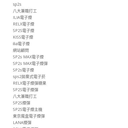
sp2s
八大兼職打工
ILIA電子煙
RELX電子煙
SP2S電子煙
KISS電子煙
ilia電子煙
網站顧問
SP2s MAX電子煙
SP2s MAX電子煙彈
SP2s電子煙
sps2拋棄式電子菸
RELX電子煙彈糖果
SP2S電子煙彈
八大兼職打工
SP2S煙彈
SP2S電子煙主機
東京魔盒電子煙彈
LANA煙彈