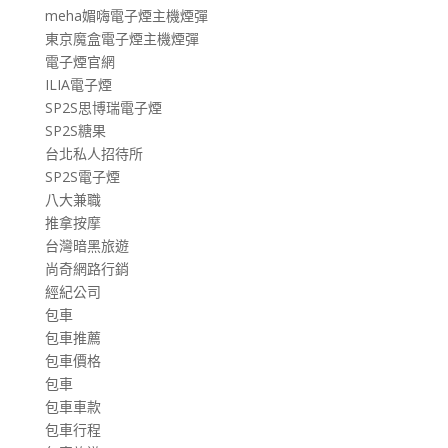
meha媚嗨電子煙主機煙彈
東京魔盒電子煙主機煙彈
電子煙官網
ILIA電子煙
SP2S思博瑞電子煙
SP2S糖果
台北私人招待所
SP2S電子煙
八大兼職
推拿按摩
台灣暗黑旅遊
尚奇網路行銷
經紀公司
包車
包車推薦
包車價格
包車
包車車款
包車行程