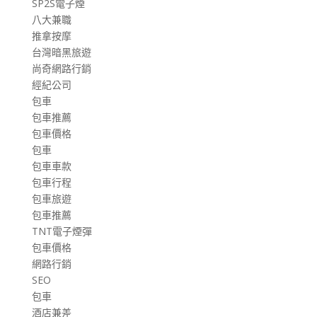
SP2S電子煙
八大兼職
推拿按摩
台灣暗黑旅遊
尚奇網路行銷
經紀公司
包車
包車推薦
包車價格
包車
包車車款
包車行程
包車旅遊
包車推薦
TNT電子煙彈
包車價格
網路行銷
SEO
包車
酒店兼差