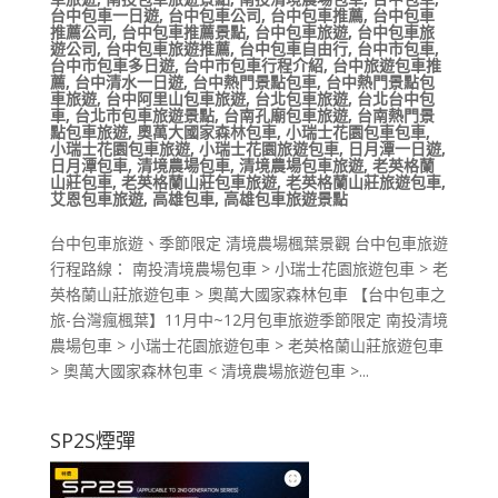
台中包車一日遊
,
台中包車公司
,
台中包車推薦
,
台中包車
推薦公司
,
台中包車推薦景點
,
台中包車旅遊
,
台中包車旅
遊公司
,
台中包車旅遊推薦
,
台中包車自由行
,
台中市包車
,
台中市包車多日遊
,
台中市包車行程介紹
,
台中旅遊包車推
薦
,
台中清水一日遊
,
台中熱門景點包車
,
台中熱門景點包
車旅遊
,
台中阿里山包車旅遊
,
台北包車旅遊
,
台北台中包
車
,
台北市包車旅遊景點
,
台南孔廟包車旅遊
,
台南熱門景
點包車旅遊
,
奧萬大國家森林包車
,
小瑞士花園包車包車
,
小瑞士花園包車旅遊
,
小瑞士花園旅遊包車
,
日月潭一日遊
,
日月潭包車
,
清境農場包車
,
清境農場包車旅遊
,
老英格蘭
山莊包車
,
老英格蘭山莊包車旅遊
,
老英格蘭山莊旅遊包車
,
艾恩包車旅遊
,
高雄包車
,
高雄包車旅遊景點
台中包車旅遊、季節限定 清境農場楓葉景觀 台中包車旅遊
行程路線： 南投清境農場包車 > 小瑞士花園旅遊包車 > 老
英格蘭山莊旅遊包車 > 奧萬大國家森林包車 【台中包車之
旅-台灣瘋楓葉】11月中~12月包車旅遊季節限定 南投清境
農場包車 > 小瑞士花園旅遊包車 > 老英格蘭山莊旅遊包車
> 奧萬大國家森林包車 < 清境農場旅遊包車 >...
SP2S煙彈