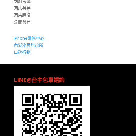
到府按摩
酒店兼差
酒店應徵
公關兼差
iPhone維修中心
內湖泌尿科診所
口碑行銷
LINE@台中包車諮詢