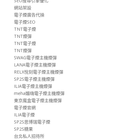
SEO搜尋引擎優化
網站架設
電子煙廣告代操
電子煙SEO
TNT電子煙
TNT煙彈
TNT電子煙
TNT煙彈
SWAG電子煙主機煙彈
LANA電子煙主機煙彈
RELX悅刻電子煙主機煙彈
SP2S電子煙主機煙彈
ILIA電子煙主機煙彈
meha媚嗨電子煙主機煙彈
東京魔盒電子煙主機煙彈
電子煙官網
ILIA電子煙
SP2S思博瑞電子煙
SP2S糖果
台北私人招待所