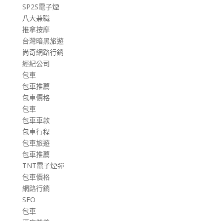
SP2S電子煙
八大兼職
推拿按摩
台灣暗黑旅遊
尚奇網路行銷
經紀公司
包車
包車推薦
包車價格
包車
包車車款
包車行程
包車旅遊
包車推薦
TNT電子煙彈
包車價格
網路行銷
SEO
包車