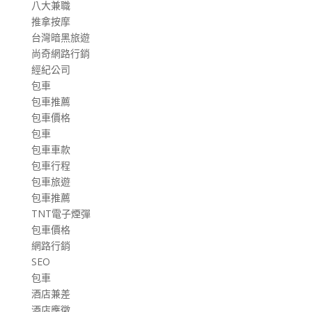
八大兼職
推拿按摩
台灣暗黑旅遊
尚奇網路行銷
經紀公司
包車
包車推薦
包車價格
包車
包車車款
包車行程
包車旅遊
包車推薦
TNT電子煙彈
包車價格
網路行銷
SEO
包車
酒店兼差
酒店應徵