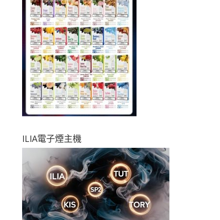
ILIA電子煙主機