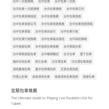
台中一日遊價格
台中包車
台中包車一日遊
台中包車一日遊價格
台中包車價格
台中包車公司
台中包車商務接送
台中包車推薦
台中包車旅遊
台中包車旅遊公司
台中包車旅遊推薦
台中包車旅遊景點
台中包車景點
台中包車自由行
台中包車行程
台中包車行程推薦
台中包車飯店接送
台中接送價格
台中旅遊包車
台中旅遊包車推薦
台中景點包車
台中景點旅遊包車
台中機場機送
台北包車
墾丁包車
婚紗外拍包車
彰化包車
日月潭包車
日月潭包車旅遊
清境農場包車
臺中包車價目表
艾恩包車旅遊
阿里山包車
高美濕地包車
高美濕地包車旅遊
高雄包車
宜蘭包車推薦
The Ultimate Guide to Playing Live Roulette USA for
Tablet