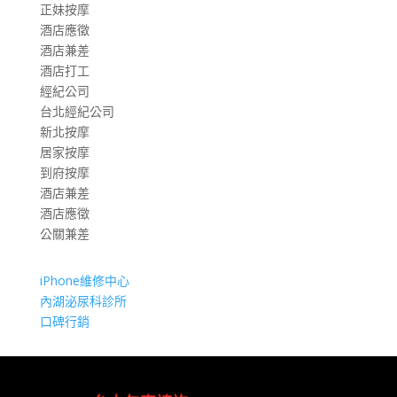
正妹按摩
酒店應徵
酒店兼差
酒店打工
經紀公司
台北經紀公司
新北按摩
居家按摩
到府按摩
酒店兼差
酒店應徵
公關兼差
iPhone維修中心
內湖泌尿科診所
口碑行銷