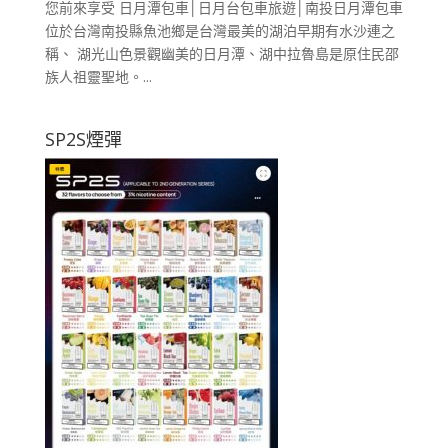
您前來享受 日月潭包車│日月台包車旅遊│南投日月潭包車
位於台灣南投縣魚池鄉是台灣最美的湖泊早期有水沙連之
稱、 湖光山色景觀幽美的日月潭、湖中拉魯島是原住民邵
族人祖靈聖地。...
SP2S煙彈