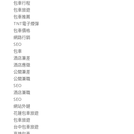
包車行程
包車旅遊
包車推薦
TNT電子煙彈
包車價格
網路行銷
SEO
包車
酒店兼差
酒店應徵
公關兼差
公關兼職
SEO
酒店兼職
SEO
網站外鏈
花蓮包車旅遊
包車旅遊
台中包車旅遊
高雄包車