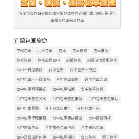
宜蘭包車旅遊宜蘭包車宜蘭包車推薦宜蘭包車自由行礁溪包
車羅東包車蘇澳包車
宜蘭包車旅遊
中部包車
九份包車
包車
包車價格
包車推薦
包車旅遊
包車旅遊台中
南投包車
南投清境農場包車
台中一日遊價格
台中包車
台中包車一日遊
台中包車一日遊價格
台中包車價格
台中包車公司
台中包車商務接送
台中包車推薦
台中包車旅遊
台中包車旅遊公司
台中包車旅遊推薦
台中包車旅遊景點
台中包車景點
台中包車自由行
台中包車行程
台中包車行程推薦
台中包車飯店接送
台中接送價格
台中旅遊包車
台中旅遊包車推薦
台中景點包車
台中景點旅遊包車
台中機場機送
台北包車
墾丁包車