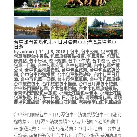
台中熱門景點包車、日月潭包車、清境農場包車一
日遊
by
admin
|
11 月 8, 2018
|
包車
,
包車公司
,
包車推薦
,
包車旅遊台中景點
,
包車旅遊景點推薦
,
包車景點
,
包車私
房景點
,
包車行程
,
包車規劃
,
台中下午茶
,
台中包車
,
台中
包車一日遊
,
台中包車公司
,
台中包車推薦
,
台中包車推薦
公司
,
台中包車推薦景點
,
台中包車旅遊
,
台中包車旅遊公
司
,
台中包車旅遊推薦
,
台中包車旅遊攻略
,
台中包車日月
潭
,
台中市包車一日遊
,
台中市包車推薦
,
台中市包車旅遊
,
台中旅遊包車
,
台中旅遊包車推薦
,
台中日月潭包車旅遊
,
台中熱門景點包車
,
台北包車旅遊
,
台北市包車旅遊景點
,
台南熱門景點包車旅遊
,
小瑞士花園包車包車
,
小瑞士花園
包車旅遊
,
日月潭一日遊
,
日月潭包車
,
清境農場包車
,
清境
農場包車旅遊
,
老英格蘭山莊包車
,
老英格蘭山莊包車旅遊
台中熱門景點包車、日月潭包車、清境農場包車一日遊 行
程路線： 日月潭 > 清境農場 > 小瑞士花園 > 老英格蘭山
莊 旅遊天數： 一日遊 行程時間： 10小時 地點： 台中包
車旅遊, 南投旅遊包車 台中包日月潭包車旅遊-遊湖清境農