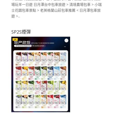
場玩羊一日遊 日月潭台中包車旅遊 > 清境農場包車 > 小瑞
士花園包車景點 > 老英格蘭山莊包車推薦 < 日月潭包車旅
遊 >...
SP2S煙彈