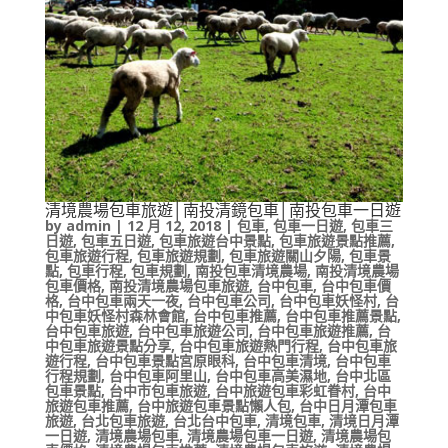
清境農場包車旅遊│南投清鏡包車│南投包車一日遊
by
admin
|
12 月 12, 2018
|
包車
,
包車一日遊
,
包車三
日遊
,
包車五日遊
,
包車旅遊台中景點
,
包車旅遊景點推薦
,
包車旅遊行程
,
包車旅遊規劃
,
包車旅遊關山夕陽
,
包車景
點
,
包車行程
,
包車規劃
,
南投包車清境農場
,
南投清境農場
包車價格
,
南投清境農場包車旅遊
,
台中包車
,
台中包車價
格
,
台中包車兩天一夜
,
台中包車公司
,
台中包車妖怪村
,
台
中包車妖怪村森林會館
,
台中包車推薦
,
台中包車推薦景點
,
台中包車旅遊
,
台中包車旅遊公司
,
台中包車旅遊推薦
,
台
中包車旅遊景點分享
,
台中包車旅遊熱門行程
,
台中包車旅
遊行程
,
台中包車景點宮原眼科
,
台中包車清境
,
台中包車
行程規劃
,
台中包車阿里山
,
台中包車高美濕地
,
台中北區
包車景點
,
台中市包車旅遊
,
台中旅遊包車彩虹眷村
,
台中
旅遊包車推薦
,
台中旅遊包車景點懶人包
,
台中日月潭包車
旅遊
,
台北包車旅遊
,
台北台中包車
,
清境包車
,
清境日月潭
一日遊
,
清境農場包車
,
清境農場包車一日遊
,
清境農場包