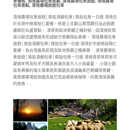
車價格
,
清境農場包車推薦
,
清境農場包車旅遊
,
清境農場
包車景點
,
清境農場旅遊包車
清境農場包車旅遊│南投清鏡包車│南投包車一日遊 清境位
於台灣中部南投仁愛鄉、依是上合歡山賞雪觀日出必經週
邊鄰近名盛景點、 清境有歐洲景觀之稱封號、因清境民宿
皆以歐式建築居多形成歐方景觀得此美譽。 清境農場包車
旅遊│南投清鏡包車│南投包車一日遊 清境於中部南投縣仁
愛鄉、為台灣最高民宿及歐洲景觀之稱美譽、 清境農場包
車旅遊│南投清鏡包車│南投包車一日遊 清境青青草原有可
愛綿羊秀及牡羊犬精采表演亦是大人小孩最愛、 小瑞士園
區有典雅的瑞士風車造型風貌及浪漫幽美巴黎鐵塔景觀、
風車癀廣場逛商圈及星巴克品嚐美味咖啡、欣賞清境美麗
的夜景、...