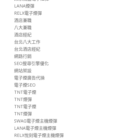
LANA煙彈
RELX電子煙彈
酒店兼職
八大兼職
酒店經紀
台北八大工作
台北酒店經紀
網路行銷
SEO搜尋引擎優化
網站架設
電子煙廣告代操
電子煙SEO
TNT電子煙
TNT煙彈
TNT電子煙
TNT煙彈
SWAG電子煙主機煙彈
LANA電子煙主機煙彈
RELX悅刻電子煙主機煙彈