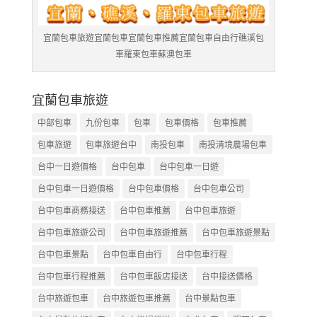
宜蘭包車旅遊宜蘭包車宜蘭包車推薦宜蘭包車自由行礁溪包
車羅東包車蘇澳包車
宜蘭包車旅遊
中部包車
九份包車
包車
包車價格
包車推薦
包車旅遊
包車旅遊台中
南投包車
南投清境農場包車
台中一日遊價格
台中包車
台中包車一日遊
台中包車一日遊價格
台中包車價格
台中包車公司
台中包車商務接送
台中包車推薦
台中包車旅遊
台中包車旅遊公司
台中包車旅遊推薦
台中包車旅遊景點
台中包車景點
台中包車自由行
台中包車行程
台中包車行程推薦
台中包車飯店接送
台中接送價格
台中旅遊包車
台中旅遊包車推薦
台中景點包車