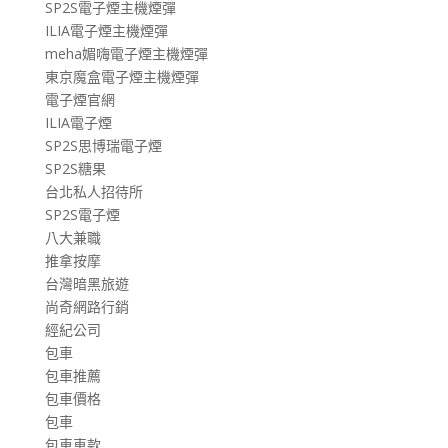
SP2S電子煙主機煙彈
ILIA電子煙主機煙彈
meha媚嗨電子煙主機煙彈
東京魔盒電子煙主機煙彈
電子煙官網
ILIA電子煙
SP2S思博瑞電子煙
SP2S糖果
台北私人招待所
SP2S電子煙
八大兼職
推拿按摩
台灣暗黑旅遊
尚奇網路行銷
經紀公司
包車
包車推薦
包車價格
包車
包車車款