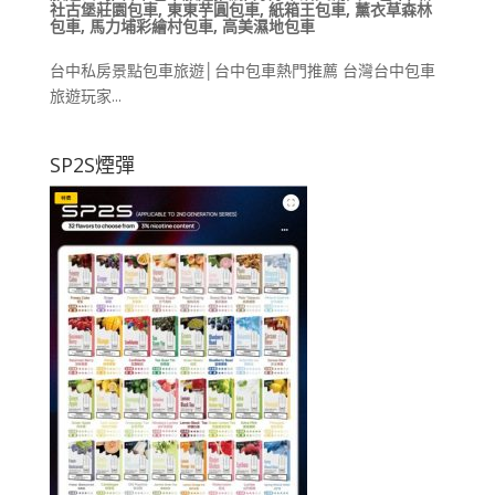
社古堡莊園包車
,
東東芋圓包車
,
紙箱王包車
,
薰衣草森林
包車
,
馬力埔彩繪村包車
,
高美濕地包車
台中私房景點包車旅遊│台中包車熱門推薦 台灣台中包車
旅遊玩家...
SP2S煙彈