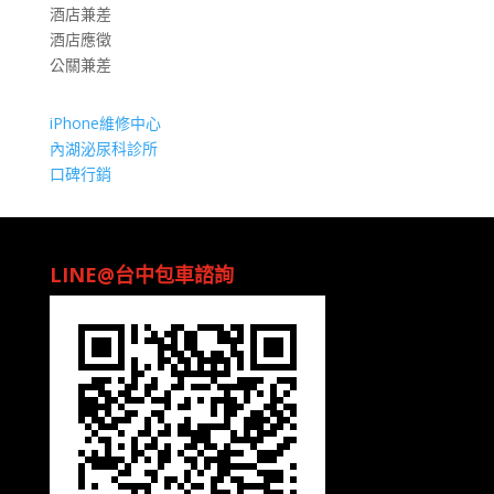
酒店兼差
酒店應徵
公關兼差
iPhone維修中心
內湖泌尿科診所
口碑行銷
LINE@台中包車諮詢