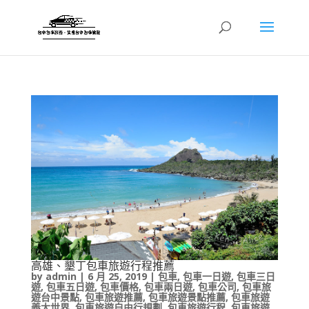
高雄、墾丁包車旅遊行程推薦
by
admin
|
6 月 25, 2019
|
包車
,
包車一日遊
,
包車三日
遊
,
包車五日遊
,
包車價格
,
包車兩日遊
,
包車公司
,
包車旅
遊台中景點
,
包車旅遊推薦
,
包車旅遊景點推薦
,
包車旅遊
義大世界
,
包車旅遊自由行規劃
,
包車旅遊行程
,
包車旅遊