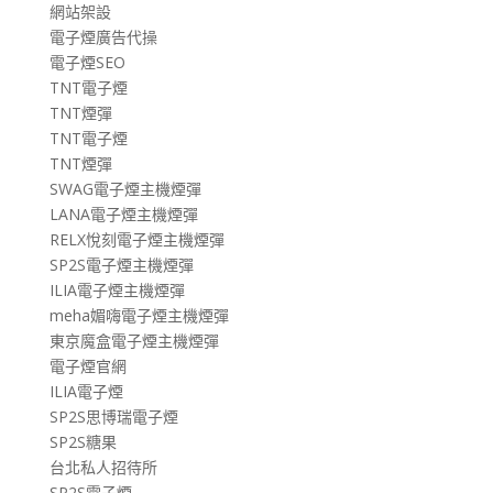
網站架設
電子煙廣告代操
電子煙SEO
TNT電子煙
TNT煙彈
TNT電子煙
TNT煙彈
SWAG電子煙主機煙彈
LANA電子煙主機煙彈
RELX悅刻電子煙主機煙彈
SP2S電子煙主機煙彈
ILIA電子煙主機煙彈
meha媚嗨電子煙主機煙彈
東京魔盒電子煙主機煙彈
電子煙官網
ILIA電子煙
SP2S思博瑞電子煙
SP2S糖果
台北私人招待所
SP2S電子煙