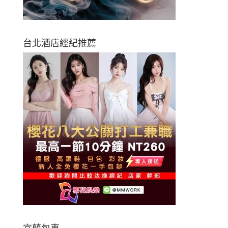
台北酒店經紀推薦
宜蘭包車