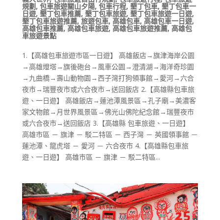
規劃
,
包車旅遊關山夕陽
,
包車行程
,
墾丁包車
,
墾丁包車一
日遊
,
墾丁包車推薦
,
墾丁包車旅遊
,
墾丁包車旅遊一日遊
,
墾丁包車旅遊推薦
,
旅遊包車
,
高雄包車
,
高雄包車一日遊
,
高雄包車推薦
,
高雄包車旅遊
,
高雄包車旅遊推薦
,
高雄包
車旅遊景點
1.【高雄包車旅遊市區一日遊】 高雄飯店→旗津海岸公園
→高雄燈塔→旗後砲台→風車公園→澄清湖→海洋奇珍園
→九曲橋→壽山動物園→西子灣打狗領事館→愛河→六合
夜市→瑞豐夜市或六合夜市→送回飯店 2.【高雄縣包車旅
遊、一日遊】 高雄飯店→蓮池潭風景區→孔子廟→美濃客
家文物館→月世界風景區→佛光山佛陀紀念館→瑞豐夜市
或六合夜市→送回飯店 3.【高雄縣 包車旅遊、一日遊】
高雄市區 － 旗津 － 駁二特區 － 西子灣 － 英國領事館 －
蓮池潭、龍虎塔 － 愛河 － 六合夜市 4.【高雄縣包車旅
遊、一日遊】 高雄市區 － 旗津 － 駁二特區...