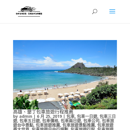
高雄、墾丁包車旅遊行程推薦
by
admin
|
6 月 25, 2019
|
包車
,
包車一日遊
,
包車三日
遊
,
包車五日遊
,
包車價格
,
包車兩日遊
,
包車公司
,
包車旅
遊台中景點
,
包車旅遊推薦
,
包車旅遊景點推薦
,
包車旅遊
義大世界
,
包車旅遊自由行規劃
,
包車旅遊行程
,
包車旅遊