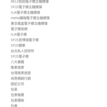
RELX悅刻電子煙主機煙彈
SP2S電子煙主機煙彈
ILIA電子煙主機煙彈
meha媚嗨電子煙主機煙彈
東京魔盒電子煙主機煙彈
電子煙官網
ILIA電子煙
SP2S思博瑞電子煙
SP2S糖果
台北私人招待所
SP2S電子煙
八大兼職
推拿按摩
台灣暗黑旅遊
尚奇網路行銷
經紀公司
包車
包車推薦
包車價格
包車