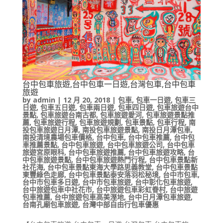
台中包車旅遊,台中包車一日遊,台灣包車,台中包車
旅遊
by
admin
|
12 月 20, 2018
|
包車
,
包車一日遊
,
包車三
日遊
,
包車五日遊
,
包車兩日遊
,
包車四日遊
,
包車旅遊台中
景點
,
包車旅遊台南古都
,
包車旅遊愛河
,
包車旅遊景點推
薦
,
包車旅遊行程
,
包車旅遊規劃
,
包車景點
,
包車行程
,
南
投包車旅遊日月潭
,
南投包車旅遊景點
,
南投日月潭包車
,
南投清境農場包車價格
,
台中包車
,
台中包車推薦
,
台中包
車推薦景點
,
台中包車旅遊
,
台中包車旅遊公司
,
台中包車
旅遊宮原眼科
,
台中包車旅遊推薦
,
台中包車旅遊攻略
,
台
中包車旅遊景點
,
台中包車旅遊熱門行程
,
台中包車景點新
社花海
,
台中包車景點東海大學路思義教堂
,
台中包車景點
東豐綠色走廊
,
台中包車景點泰安落羽松秘境
,
台中市包車
,
台中市包車多日遊
,
台中市包車旅遊
,
台中彰化包車旅遊
,
台中旅遊包車中社花市
,
台中旅遊包車彩虹眷村
,
台中旅遊
包車推薦
,
台中旅遊包車高美溼地
,
台中日月潭包車旅遊
,
台南孔廟包車旅遊
,
台灣中部自由行包車優惠