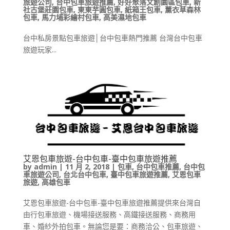
旅遊公司
,
台中包車旅遊推薦
,
好好聚落文創園區包車
,
新
社古堡莊園包車
,
東東芋圓包車
,
紙箱王包車
,
薰衣草森林
包車
,
馬力埔彩繪村包車
,
高美濕地包車
台中私房景點包車旅遊│台中包車熱門推薦 台灣台中包車
旅遊玩家...
艾恩包車旅遊-台中包車-臺中包車旅遊推薦
by
admin
|
11 月 2, 2018
|
包車
,
台中包車推薦
,
台中包
車旅遊公司
,
台北台中包車
,
臺中包車旅遊推薦
,
艾恩包車
旅遊
,
高雄包車
艾恩包車旅遊-台中包車-臺中包車旅遊推薦提供來台灣自
由行包車旅遊、機場接送服務、高鐵接送服務、商務用
車、婚紗外拍包車。無論您是要：商務洽公、包車旅遊、