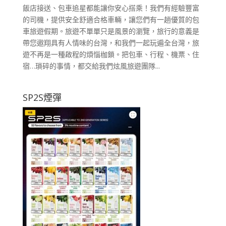
飯店接送、包車追星都能讓你安心搭乘！我們有經驗豐富
的司機，提供安全舒適合格車輛，讓您們有一趟優質的包
車旅遊假期。旅遊不單單只是風景的瀏覽，旅行的意義是
帶您遨翔具有人情味的台灣，和我們一起玩遍全台灣，旅
遊不再是一種啟程的煩惱枷鎖。把包車、行程、機票、住
宿…瑣碎的事情，都交給我們炫風旅遊團隊...
SP2S煙彈