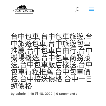
台中包車,台中包車旅遊,台
中旅遊包車,台中旅遊包車
推薦,台中包車自由行,台中
機場機送,台中包車商務接
送,台中包車飯店接送,台中
包車行程推薦,台中包車價
格,台中接送價格,台中一日
遊價格
by
admin
|
10 月 18, 2020
|
0 comments