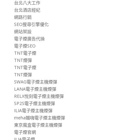
台北八大工作
台北酒店經紀
網路行銷
SEO搜尋引擎優化
網站架設
電子煙廣告代操
電子煙SEO
TNT電子煙
TNT煙彈
TNT電子煙
TNT煙彈
SWAG電子煙主機煙彈
LANA電子煙主機煙彈
RELX悅刻電子煙主機煙彈
SP2S電子煙主機煙彈
ILIA電子煙主機煙彈
meha媚嗨電子煙主機煙彈
東京魔盒電子煙主機煙彈
電子煙官網
ILIA電子煙