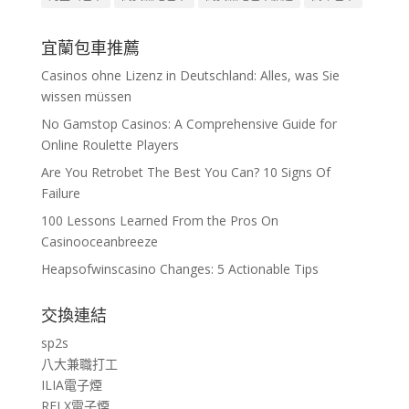
宜蘭包車推薦
Casinos ohne Lizenz in Deutschland: Alles, was Sie
wissen müssen
No Gamstop Casinos: A Comprehensive Guide for
Online Roulette Players
Are You Retrobet The Best You Can? 10 Signs Of
Failure
100 Lessons Learned From the Pros On
Casinooceanbreeze
Heapsofwinscasino Changes: 5 Actionable Tips
交換連結
sp2s
八大兼職打工
ILIA電子煙
RELX電子煙